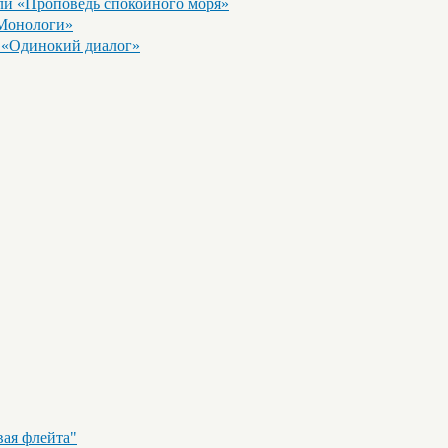
и «Проповедь спокойного моря»
Монологи»
«Одинокий диалог»
вая флейта"