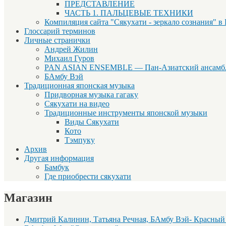
ПРЕДСТАВЛЕНИЕ
ЧАСТЬ 1. ПАЛЬЦЕВЫЕ ТЕХНИКИ
Компиляция сайта "Сякухати - зеркало сознания" в
Глоссарий терминов
Личные странички
Андрей Жилин
Михаил Гуров
PAN ASIAN ENSEMBLE — Пан-Азиатский ансамб
БАмбу Вэй
Традиционная японская музыка
Придворная музыка гагаку
Сякухати на видео
Традиционные инструменты японской музыки
Виды Сякухати
Кото
Тэмпуку
Архив
Другая информация
Бамбук
Где приобрести сякухати
Магазин
Дмитрий Калинин, Татьяна Речная, БАмбу Вэй- Красный