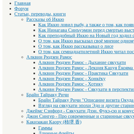
Главная
Форум
Статьи, переводы, книги
Рассказы об Иккю
Как Иккю ловил рыбу, а также о том, как поя
Как Нинагава Синъуэмон перед смертью выст
Как преподобный Иккю на Новый год ходил 
О том, как Иккю высказал своё мнение одном
О том, как Иккю рассказывал о лисе
О том, как семнадцатилетний Иккю читал по
Алквин Рюдзен Рамос
Алквин Рюдзен Рамос - Дыхание сякухати
Алквин Рюдзен Рамос - Лекция Кацуя Ёкояма
Алквин Рюдзен Рамос - Практика Сякухати
Алквин Рюдзен Рамос - Хонкёку
Алквин Рюдзен Рамос - Хотику
Алкивн Рюдзен Рамос - Сякухати в перспекти
Брайн Тайраку Ричи
Брайн Тайраку Ричи "Описание визита Окуда
Взгляд на сякухати эпохи Эдо и другие стар
Джеймс Сэнфорд - Сякухати Дзэн. Фукэ-сю и комусо
Джон Сингер - Про современные и старинные сяку
Какизакаи Каору (柿堺 香)
Гаммы
Длинные флейты