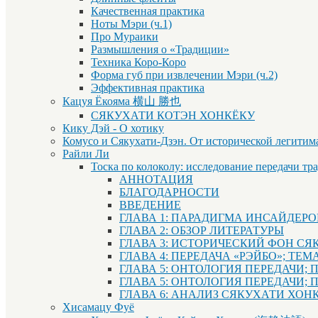
Качественная практика
Ноты Мэри (ч.1)
Про Мураики
Размышления о «Традиции»
Техника Коро-Коро
Форма губ при извлечении Мэри (ч.2)
Эффективная практика
Кацуя Ёкояма 横山 勝也
СЯКУХАТИ КОТЭН ХОНКЁКУ
Кику Дэй - О хотику
Комусо и Сякухати-Дзэн. От исторической легитим
Райли Ли
Тоска по колоколу: исследование передачи тр
АННОТАЦИЯ
БЛАГОДАРНОСТИ
ВВЕДЕНИЕ
ГЛАВА 1: ПАРАДИГМА ИНСАЙДЕР
ГЛАВА 2: ОБЗОР ЛИТЕРАТУРЫ
ГЛАВА 3: ИСТОРИЧЕСКИЙ ФОН СЯ
ГЛАВА 4: ПЕРЕДАЧА «РЭЙБО»; Т
ГЛАВА 5: ОНТОЛОГИЯ ПЕРЕДАЧИ;
ГЛАВА 5: ОНТОЛОГИЯ ПЕРЕДАЧИ; 
ГЛАВА 6: АНАЛИЗ СЯКУХАТИ ХОН
Хисамацу Фуё