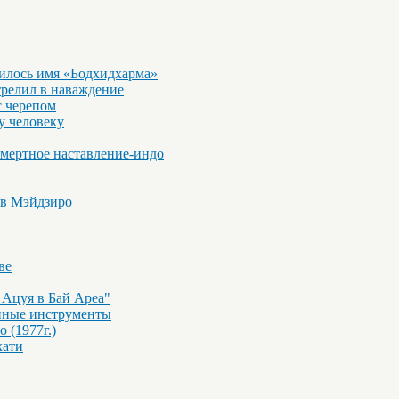
вилось имя «Бодхидхарма»
релил в наваждение
с черепом
у человеку
смертное наставление-индо
 в Мэйдзиро
ве
 Ацуя в Бай Ареа"
инные инструменты
 (1977г.)
хати