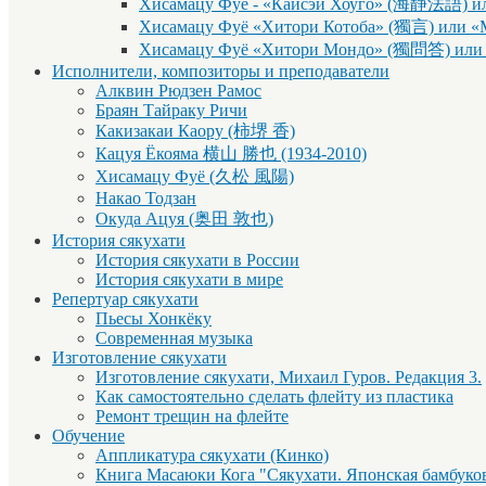
Хисамацу Фуё - «Кайсэи Хоуго» (海静法語) ил
Хисамацу Фуё «Хитори Котоба» (獨言) или «
Хисамацу Фуё «Хитори Мондо» (獨問答) или 
Исполнители, композиторы и преподаватели
Алквин Рюдзен Рамос
Браян Тайраку Ричи
Какизакаи Каору (柿堺 香)
Кацуя Ёкояма 横山 勝也 (1934-2010)
Хисамацу Фуё (久松 風陽)
Накао Тодзан
Окуда Ацуя (奥田 敦也)
История сякухати
История сякухати в России
История сякухати в мире
Репертуар сякухати
Пьесы Хонкёку
Современная музыка
Изготовление сякухати
Изготовление сякухати, Михаил Гуров. Редакция 3.
Как самостоятельно сделать флейту из пластика
Ремонт трещин на флейте
Обучение
Аппликатура сякухати (Кинко)
Книга Масаюки Кога "Сякухати. Японская бамбуко