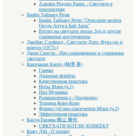
Алкивн Рюдзен Рамос - Сякухати в
перспективе
Брайн Тайраку Ричи
Брайн Тайраку Ричи "Описание визита
Окуда Ацуя в Бай Ареа"
Взгляд на сякухати эпохи Эдо и другие
старинные инструменты
Джеймс Сэнфорд - Сякухати Дзэн. Фукэ-сю и
комусо (1977г.)
Джон Сингер - Про современные и старинные
сякухати
Какизакаи Каору (柿堺 香)
Гаммы
Длинные флейты
Качественная практика
Ноты Мэри (ч.1)
Про Мураики
Размышления о «Традиции»
Техника Коро-Коро
Форма губ при извлечении Мэри (ч.2)
Эффективная практика
Кацуя Ёкояма 横山 勝也
СЯКУХАТИ КОТЭН ХОНКЁКУ
Кику Дэй - О хотику