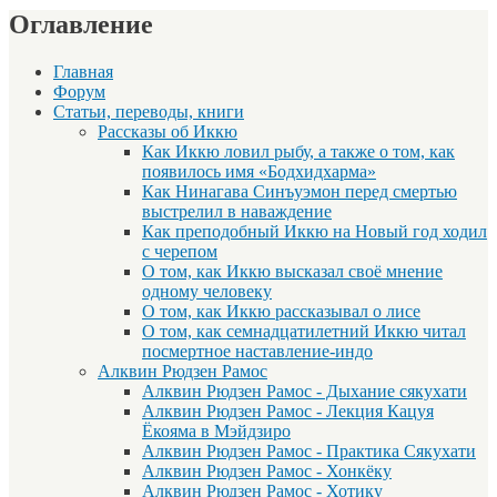
Оглавление
Главная
Форум
Статьи, переводы, книги
Рассказы об Иккю
Как Иккю ловил рыбу, а также о том, как
появилось имя «Бодхидхарма»
Как Нинагава Синъуэмон перед смертью
выстрелил в наваждение
Как преподобный Иккю на Новый год ходил
с черепом
О том, как Иккю высказал своё мнение
одному человеку
О том, как Иккю рассказывал о лисе
О том, как семнадцатилетний Иккю читал
посмертное наставление-индо
Алквин Рюдзен Рамос
Алквин Рюдзен Рамос - Дыхание сякухати
Алквин Рюдзен Рамос - Лекция Кацуя
Ёкояма в Мэйдзиро
Алквин Рюдзен Рамос - Практика Сякухати
Алквин Рюдзен Рамос - Хонкёку
Алквин Рюдзен Рамос - Хотику