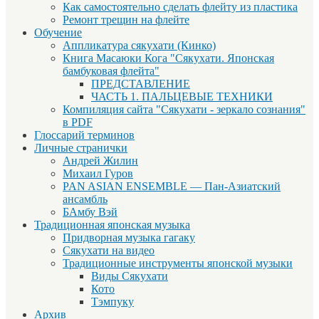
Как самостоятельно сделать флейту из пластика
Ремонт трещин на флейте
Обучение
Аппликатура сякухати (Кинко)
Книга Масаюки Кога "Сякухати. Японская
бамбуковая флейта"
ПРЕДСТАВЛЕНИЕ
ЧАСТЬ 1. ПАЛЬЦЕВЫЕ ТЕХНИКИ
Компиляция сайта "Сякухати - зеркало сознания"
в PDF
Глоссарий терминов
Личные странички
Андрей Жилин
Михаил Гуров
PAN ASIAN ENSEMBLE — Пан-Азиатский
ансамбль
БАмбу Вэй
Традиционная японская музыка
Придворная музыка гагаку
Сякухати на видео
Традиционные инструменты японской музыки
Виды Сякухати
Кото
Тэмпуку
Архив