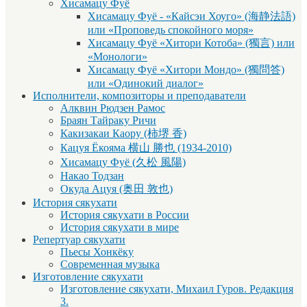
Хисамацу Фуё
Хисамацу Фуё - «Кайсэи Хоуго» (海静法語)
или «Проповедь спокойного моря»
Хисамацу Фуё «Хитори Котоба» (獨言) или
«Монологи»
Хисамацу Фуё «Хитори Мондо» (獨問答)
или «Одинокий диалог»
Исполнители, композиторы и преподаватели
Алквин Рюдзен Рамос
Браян Тайраку Ричи
Какизакаи Каору (柿堺 香)
Кацуя Ёкояма 横山 勝也 (1934-2010)
Хисамацу Фуё (久松 風陽)
Накао Тодзан
Окуда Ацуя (奥田 敦也)
История сякухати
История сякухати в России
История сякухати в мире
Репертуар сякухати
Пьесы Хонкёку
Современная музыка
Изготовление сякухати
Изготовление сякухати, Михаил Гуров. Редакция
3.