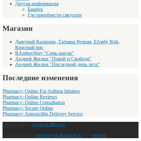
Другая информация
Бамбук
Где приобрести сякухати
Магазин
Дмитрий Калинин, Татьяна Речная, БАмбу Вэй-
Красный рис
BAmbooWay "Семь шагов"
Андрей Жилин "Покой и Свобода"
Андрей Жилин "Последний день лета"
Последние изменения
Pharmacy: Online For Asthma Inhalers
Pharmacy: Online Reviews
Pharmacy: Online Consultation
Pharmacy: Secure Online
Pharmacy: Amoxicillin Delivery Service
Автор идеи -
Андрей Жилин
Техподдержка
support@shakuhachi.ru
или
форум