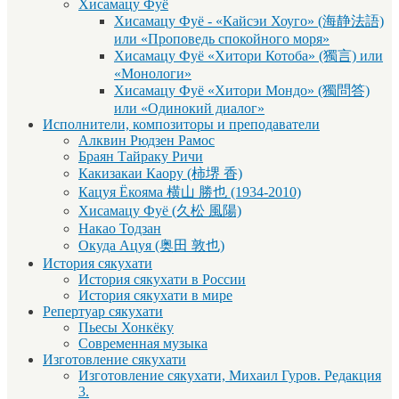
Хисамацу Фуё
Хисамацу Фуё - «Кайсэи Хоуго» (海静法語)
или «Проповедь спокойного моря»
Хисамацу Фуё «Хитори Котоба» (獨言) или
«Монологи»
Хисамацу Фуё «Хитори Мондо» (獨問答)
или «Одинокий диалог»
Исполнители, композиторы и преподаватели
Алквин Рюдзен Рамос
Браян Тайраку Ричи
Какизакаи Каору (柿堺 香)
Кацуя Ёкояма 横山 勝也 (1934-2010)
Хисамацу Фуё (久松 風陽)
Накао Тодзан
Окуда Ацуя (奥田 敦也)
История сякухати
История сякухати в России
История сякухати в мире
Репертуар сякухати
Пьесы Хонкёку
Современная музыка
Изготовление сякухати
Изготовление сякухати, Михаил Гуров. Редакция
3.