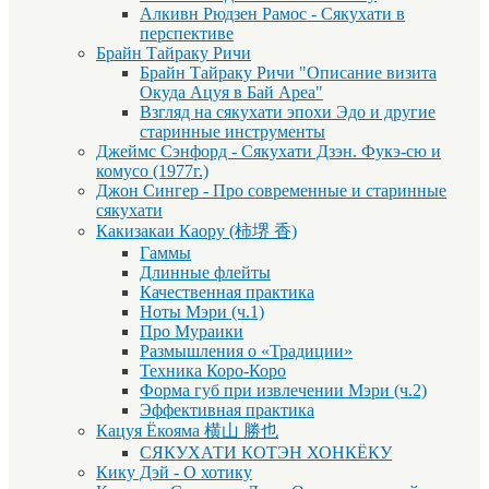
Алкивн Рюдзен Рамос - Сякухати в
перспективе
Брайн Тайраку Ричи
Брайн Тайраку Ричи "Описание визита
Окуда Ацуя в Бай Ареа"
Взгляд на сякухати эпохи Эдо и другие
старинные инструменты
Джеймс Сэнфорд - Сякухати Дзэн. Фукэ-сю и
комусо (1977г.)
Джон Сингер - Про современные и старинные
сякухати
Какизакаи Каору (柿堺 香)
Гаммы
Длинные флейты
Качественная практика
Ноты Мэри (ч.1)
Про Мураики
Размышления о «Традиции»
Техника Коро-Коро
Форма губ при извлечении Мэри (ч.2)
Эффективная практика
Кацуя Ёкояма 横山 勝也
СЯКУХАТИ КОТЭН ХОНКЁКУ
Кику Дэй - О хотику