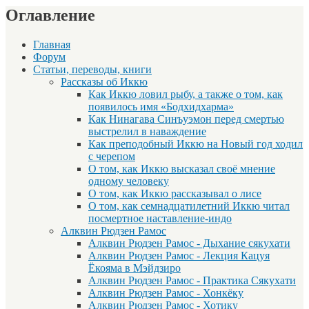
Оглавление
Главная
Форум
Статьи, переводы, книги
Рассказы об Иккю
Как Иккю ловил рыбу, а также о том, как
появилось имя «Бодхидхарма»
Как Нинагава Синъуэмон перед смертью
выстрелил в наваждение
Как преподобный Иккю на Новый год ходил
с черепом
О том, как Иккю высказал своё мнение
одному человеку
О том, как Иккю рассказывал о лисе
О том, как семнадцатилетний Иккю читал
посмертное наставление-индо
Алквин Рюдзен Рамос
Алквин Рюдзен Рамос - Дыхание сякухати
Алквин Рюдзен Рамос - Лекция Кацуя
Ёкояма в Мэйдзиро
Алквин Рюдзен Рамос - Практика Сякухати
Алквин Рюдзен Рамос - Хонкёку
Алквин Рюдзен Рамос - Хотику