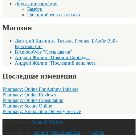
Другая информация
Бамбук
Где приобрести сякухати
Магазин
Дмитрий Калинин, Татьяна Речная, БАмбу Вэй-
Красный рис
BAmbooWay "Семь шагов"
Андрей Жилин "Покой и Свобода"
Андрей Жилин "Последний день лета"
Последние изменения
Pharmacy: Online For Asthma Inhalers
Pharmacy: Online Reviews
Pharmacy: Online Consultation
Pharmacy: Secure Online
Pharmacy: Amoxicillin Delivery Service
Автор идеи -
Андрей Жилин
Техподдержка
support@shakuhachi.ru
или
форум