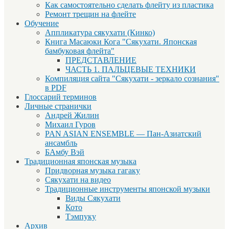
Как самостоятельно сделать флейту из пластика
Ремонт трещин на флейте
Обучение
Аппликатура сякухати (Кинко)
Книга Масаюки Кога "Сякухати. Японская
бамбуковая флейта"
ПРЕДСТАВЛЕНИЕ
ЧАСТЬ 1. ПАЛЬЦЕВЫЕ ТЕХНИКИ
Компиляция сайта "Сякухати - зеркало сознания"
в PDF
Глоссарий терминов
Личные странички
Андрей Жилин
Михаил Гуров
PAN ASIAN ENSEMBLE — Пан-Азиатский
ансамбль
БАмбу Вэй
Традиционная японская музыка
Придворная музыка гагаку
Сякухати на видео
Традиционные инструменты японской музыки
Виды Сякухати
Кото
Тэмпуку
Архив