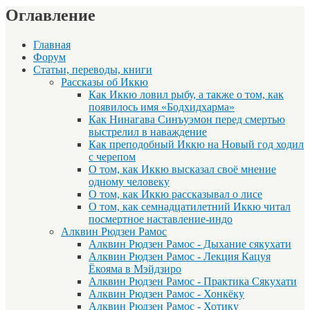
Оглавление
Главная
Форум
Статьи, переводы, книги
Рассказы об Иккю
Как Иккю ловил рыбу, а также о том, как
появилось имя «Бодхидхарма»
Как Нинагава Синъуэмон перед смертью
выстрелил в наваждение
Как преподобный Иккю на Новый год ходил
с черепом
О том, как Иккю высказал своё мнение
одному человеку
О том, как Иккю рассказывал о лисе
О том, как семнадцатилетний Иккю читал
посмертное наставление-индо
Алквин Рюдзен Рамос
Алквин Рюдзен Рамос - Дыхание сякухати
Алквин Рюдзен Рамос - Лекция Кацуя
Ёкояма в Мэйдзиро
Алквин Рюдзен Рамос - Практика Сякухати
Алквин Рюдзен Рамос - Хонкёку
Алквин Рюдзен Рамос - Хотику