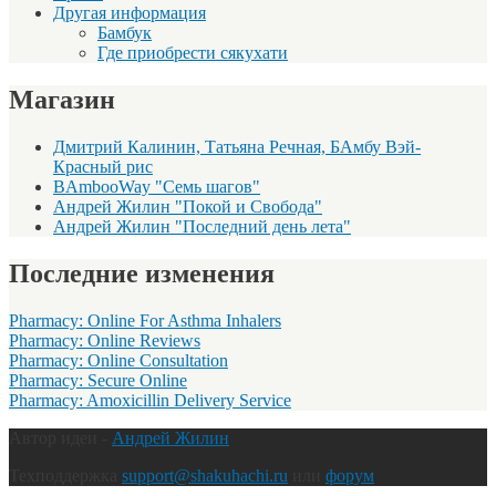
Другая информация
Бамбук
Где приобрести сякухати
Магазин
Дмитрий Калинин, Татьяна Речная, БАмбу Вэй-
Красный рис
BAmbooWay "Семь шагов"
Андрей Жилин "Покой и Свобода"
Андрей Жилин "Последний день лета"
Последние изменения
Pharmacy: Online For Asthma Inhalers
Pharmacy: Online Reviews
Pharmacy: Online Consultation
Pharmacy: Secure Online
Pharmacy: Amoxicillin Delivery Service
Автор идеи -
Андрей Жилин
Техподдержка
support@shakuhachi.ru
или
форум