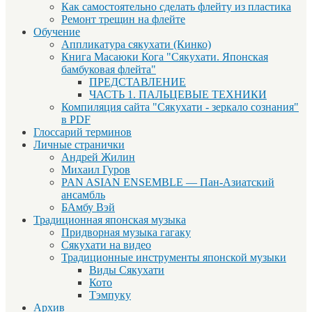
Как самостоятельно сделать флейту из пластика
Ремонт трещин на флейте
Обучение
Аппликатура сякухати (Кинко)
Книга Масаюки Кога "Сякухати. Японская
бамбуковая флейта"
ПРЕДСТАВЛЕНИЕ
ЧАСТЬ 1. ПАЛЬЦЕВЫЕ ТЕХНИКИ
Компиляция сайта "Сякухати - зеркало сознания"
в PDF
Глоссарий терминов
Личные странички
Андрей Жилин
Михаил Гуров
PAN ASIAN ENSEMBLE — Пан-Азиатский
ансамбль
БАмбу Вэй
Традиционная японская музыка
Придворная музыка гагаку
Сякухати на видео
Традиционные инструменты японской музыки
Виды Сякухати
Кото
Тэмпуку
Архив