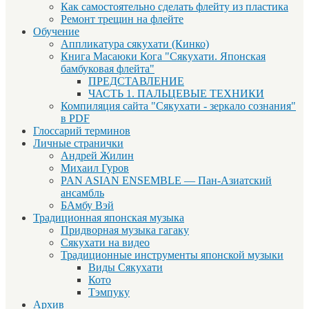
Как самостоятельно сделать флейту из пластика
Ремонт трещин на флейте
Обучение
Аппликатура сякухати (Кинко)
Книга Масаюки Кога "Сякухати. Японская
бамбуковая флейта"
ПРЕДСТАВЛЕНИЕ
ЧАСТЬ 1. ПАЛЬЦЕВЫЕ ТЕХНИКИ
Компиляция сайта "Сякухати - зеркало сознания"
в PDF
Глоссарий терминов
Личные странички
Андрей Жилин
Михаил Гуров
PAN ASIAN ENSEMBLE — Пан-Азиатский
ансамбль
БАмбу Вэй
Традиционная японская музыка
Придворная музыка гагаку
Сякухати на видео
Традиционные инструменты японской музыки
Виды Сякухати
Кото
Тэмпуку
Архив