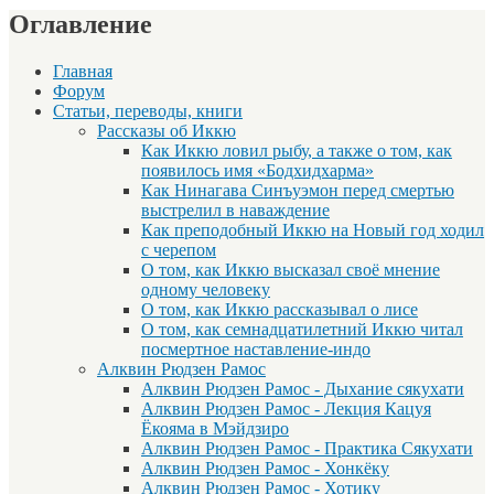
Оглавление
Главная
Форум
Статьи, переводы, книги
Рассказы об Иккю
Как Иккю ловил рыбу, а также о том, как
появилось имя «Бодхидхарма»
Как Нинагава Синъуэмон перед смертью
выстрелил в наваждение
Как преподобный Иккю на Новый год ходил
с черепом
О том, как Иккю высказал своё мнение
одному человеку
О том, как Иккю рассказывал о лисе
О том, как семнадцатилетний Иккю читал
посмертное наставление-индо
Алквин Рюдзен Рамос
Алквин Рюдзен Рамос - Дыхание сякухати
Алквин Рюдзен Рамос - Лекция Кацуя
Ёкояма в Мэйдзиро
Алквин Рюдзен Рамос - Практика Сякухати
Алквин Рюдзен Рамос - Хонкёку
Алквин Рюдзен Рамос - Хотику