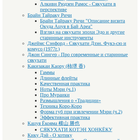
Алкивн Рюдзен Рамос - Сякухати в
перспективе
Брайн Тайраку Ричи
Брайн Тайраку Ричи "Описание визита
Окуда Ацуя в Бай Ареа"
Взгляд на сякухати эпохи Эдо и другие
старинные инструменты
Джеймс Сэнфорд - Сякухати Дзэн. Фукэ-сю и
комусо (1977г.)
Джон Сингер - Про современные и старинные
сякухати
Какизакаи Каору (柿堺 香)
Гаммы
Длинные флейты
Качественная практика
Ноты Мэри (ч.1)
Про Мураики
Размышления о «Традиции»
Техника Коро-Коро
Форма губ при извлечении Мэри (ч.2)
Эффективная практика
Кацуя Ёкояма 横山 勝也
СЯКУХАТИ КОТЭН ХОНКЁКУ
Кику Дэй - О хотику