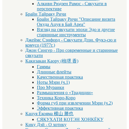
Алкивн Рюдзен Рамос - Сякухати в
перспективе
Брайн Тайраку Ричи
Брайн Тайраку Ричи "Описание визита
Окуда Ацуя в Бай Ареа"
Взгляд на сякухати эпохи Эдо и другие
старинные инструменты
Джеймс Сэнфорд - Сякухати Дзэн. Фукэ-сю и
комусо (1977г.)
Джон Сингер - Про современные и старинные
сякухати
Какизакаи Каору (柿堺 香)
Гаммы
Длинные флейты
Качественная практика
Ноты Мэри (ч.1)
Про Мураики
Размышления о «Традиции»
Техника Коро-Коро
Форма губ при извлечении Мэри (ч.2)
Эффективная практика
Кацуя Ёкояма 横山 勝也
СЯКУХАТИ КОТЭН ХОНКЁКУ
Кику Дэй - О хотику