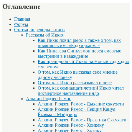
Оглавление
Главная
Форум
Статьи, переводы, книги
Рассказы об Иккю
Как Иккю ловил рыбу, а также о том, как
появилось имя «Бодхидхарма»
Как Нинагава Синъуэмон перед смертью
выстрелил в наваждение
Как преподобный Иккю на Новый год ходил
с черепом
О том, как Иккю высказал своё мнение
одному человеку
О том, как Иккю рассказывал о лисе
О том, как семнадцатилетний Иккю читал
посмертное наставление-индо
Алквин Рюдзен Рамос
Алквин Рюдзен Рамос - Дыхание сякухати
Алквин Рюдзен Рамос - Лекция Кацуя
Ёкояма в Мэйдзиро
Алквин Рюдзен Рамос - Практика Сякухати
Алквин Рюдзен Рамос - Хонкёку
Алквин Рюдзен Рамос - Хотику