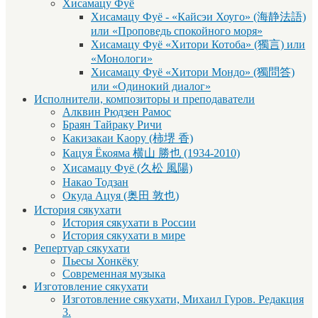
Хисамацу Фуё
Хисамацу Фуё - «Кайсэи Хоуго» (海静法語)
или «Проповедь спокойного моря»
Хисамацу Фуё «Хитори Котоба» (獨言) или
«Монологи»
Хисамацу Фуё «Хитори Мондо» (獨問答)
или «Одинокий диалог»
Исполнители, композиторы и преподаватели
Алквин Рюдзен Рамос
Браян Тайраку Ричи
Какизакаи Каору (柿堺 香)
Кацуя Ёкояма 横山 勝也 (1934-2010)
Хисамацу Фуё (久松 風陽)
Накао Тодзан
Окуда Ацуя (奥田 敦也)
История сякухати
История сякухати в России
История сякухати в мире
Репертуар сякухати
Пьесы Хонкёку
Современная музыка
Изготовление сякухати
Изготовление сякухати, Михаил Гуров. Редакция
3.