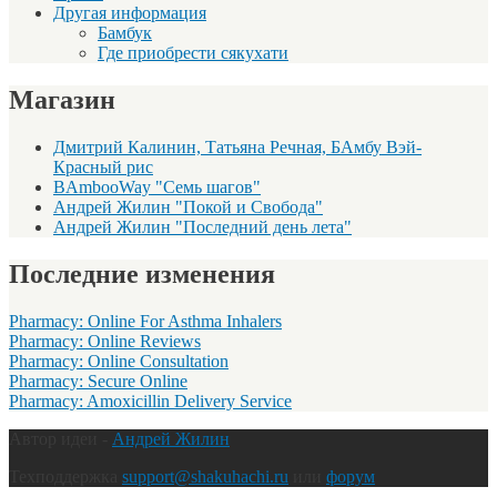
Другая информация
Бамбук
Где приобрести сякухати
Магазин
Дмитрий Калинин, Татьяна Речная, БАмбу Вэй-
Красный рис
BAmbooWay "Семь шагов"
Андрей Жилин "Покой и Свобода"
Андрей Жилин "Последний день лета"
Последние изменения
Pharmacy: Online For Asthma Inhalers
Pharmacy: Online Reviews
Pharmacy: Online Consultation
Pharmacy: Secure Online
Pharmacy: Amoxicillin Delivery Service
Автор идеи -
Андрей Жилин
Техподдержка
support@shakuhachi.ru
или
форум