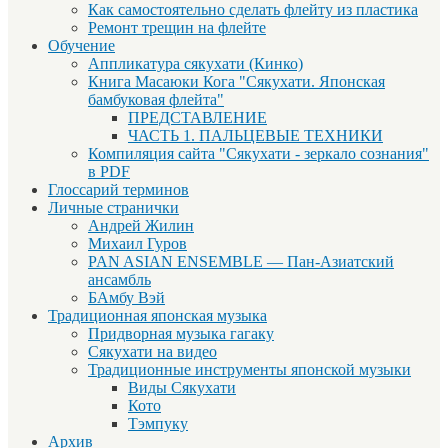
Как самостоятельно сделать флейту из пластика
Ремонт трещин на флейте
Обучение
Аппликатура сякухати (Кинко)
Книга Масаюки Кога "Сякухати. Японская
бамбуковая флейта"
ПРЕДСТАВЛЕНИЕ
ЧАСТЬ 1. ПАЛЬЦЕВЫЕ ТЕХНИКИ
Компиляция сайта "Сякухати - зеркало сознания"
в PDF
Глоссарий терминов
Личные странички
Андрей Жилин
Михаил Гуров
PAN ASIAN ENSEMBLE — Пан-Азиатский
ансамбль
БАмбу Вэй
Традиционная японская музыка
Придворная музыка гагаку
Сякухати на видео
Традиционные инструменты японской музыки
Виды Сякухати
Кото
Тэмпуку
Архив