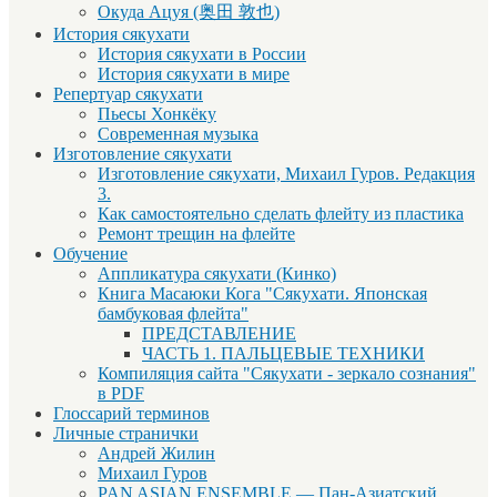
Окуда Ацуя (奥田 敦也)
История сякухати
История сякухати в России
История сякухати в мире
Репертуар сякухати
Пьесы Хонкёку
Современная музыка
Изготовление сякухати
Изготовление сякухати, Михаил Гуров. Редакция
3.
Как самостоятельно сделать флейту из пластика
Ремонт трещин на флейте
Обучение
Аппликатура сякухати (Кинко)
Книга Масаюки Кога "Сякухати. Японская
бамбуковая флейта"
ПРЕДСТАВЛЕНИЕ
ЧАСТЬ 1. ПАЛЬЦЕВЫЕ ТЕХНИКИ
Компиляция сайта "Сякухати - зеркало сознания"
в PDF
Глоссарий терминов
Личные странички
Андрей Жилин
Михаил Гуров
PAN ASIAN ENSEMBLE — Пан-Азиатский