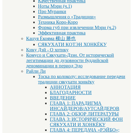
Качественная практика
Ноты Мэри (ч.1)
Про Мураики
Размышления о «Традиции»
Техника Коро-Коро
Форма губ при извлечении Мэри (ч.2)
Эффективная практика
Кацуя Ёкояма 横山 勝也
СЯКУХАТИ КОТЭН ХОНКЁКУ
Кику Дэй - О хотику
Комусо и Сякухати-Дзэн. От исторической
легитимации до духовности буддийской
деноминации в период Эдо
Райли Ли
Тоска по колоколу: исследование передачи
традиции сякухати хонкёку
АННОТАЦИЯ
БЛАГОДАРНОСТИ
ВВЕДЕНИЕ
ГЛАВА 1: ПАРАДИГМА
ИНСАЙДЕРОВ/АУТСАЙДЕРОВ
ГЛАВА 2: ОБЗОР ЛИТЕРАТУРЫ
ГЛАВА 3: ИСТОРИЧЕСКИЙ ФОН
СЯКУХАТИ И ХОНКЁКУ
ГЛАВА 4: ПЕРЕДАЧА «РЭЙБО»;