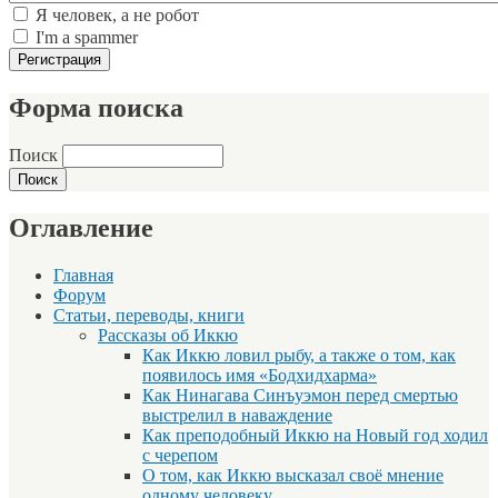
Я человек, а не робот
I'm a spammer
Форма поиска
Поиск
Оглавление
Главная
Форум
Статьи, переводы, книги
Рассказы об Иккю
Как Иккю ловил рыбу, а также о том, как
появилось имя «Бодхидхарма»
Как Нинагава Синъуэмон перед смертью
выстрелил в наваждение
Как преподобный Иккю на Новый год ходил
с черепом
О том, как Иккю высказал своё мнение
одному человеку