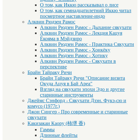
О том, как Иккю рассказывал о лисе
О том, как семнадцатилетний Иккю читал
посмертное наставление-индо
Алквин Рюдзен Рамос
Алквин Рюдзен Рамос - Дыхание сякухати
Алквин Рюдзен Рамос - Лекция Кацуя
Ёкояма в Мэйдзиро
Алквин Рюдзен Рамос - Практика Сякухати
Алквин Рюдзен Рамос - Хонкёку
Алквин Рюдзен Рамос - Хотику
Алкивн Рюдзен Рамос - Сякухати в
перспективе
Брайн Тайраку Ричи
Брайн Тайраку Ричи "Описание визита
Окуда Ацуя в Бай Ареа"
Взгляд на сякухати эпохи Эдо и другие
старинные инструменты
Джеймс Сэнфорд - Сякухати Дзэн. Фукэ-сю и
комусо (1977г.)
Джон Сингер - Про современные и старинные
сякухати
Какизакаи Каору (柿堺 香)
Гаммы
Длинные флейты