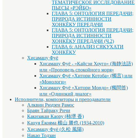
ТЕМАТИЧЕСКОЕ ИССЛЕДОВАНИЕ
ПЬЕСЫ «РЭЙБО»
ГЛАВА 5: ОНТОЛОГИЯ ПЕРЕДАЧИ;
ПРИРОДА ИСТИННОСТИ
ХОНКЁКУ ПЕРЕДАЧИ
ГЛАВА 5: ОНТОЛОГИЯ ПЕРЕДАЧИ;
ПРИРОДА ИСТИННОСТИ
ХОНКЁКУ ПЕРЕДАЧИ (Ч.2)
ГЛАВА 6: АНАЛИЗ СЯКУХАТИ
ХОНКЁКУ
Хисамацу Фуё
Хисамацу Фуё - «Кайсэи Хоуго» (海静法語)
или «Проповедь спокойного моря»
Хисамацу Фуё «Хитори Котоба» (獨言) или
«Монологи»
Хисамацу Фуё «Хитори Мондо» (獨問答)
или «Одинокий диалог»
Исполнители, композиторы и преподаватели
Алквин Рюдзен Рамос
Браян Тайраку Ричи
Какизакаи Каору (柿堺 香)
Кацуя Ёкояма 横山 勝也 (1934-2010)
Хисамацу Фуё (久松 風陽)
Накао Тодзан