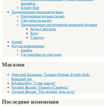
ансамбль
БАмбу Вэй
Традиционная японская музыка
Придворная музыка гагаку
Сякухати на видео
Традиционные инструменты японской музыки
Виды Сякухати
Кото
Тэмпуку
Архив
Другая информация
Бамбук
Где приобрести сякухати
Магазин
Дмитрий Калинин, Татьяна Речная, БАмбу Вэй-
Красный рис
BAmbooWay "Семь шагов"
Андрей Жилин "Покой и Свобода"
Андрей Жилин "Последний день лета"
Последние изменения