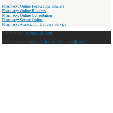
Pharmacy: Online For Asthma Inhalers
Pharmacy: Online Reviews
Pharmacy: Online Consultation
Pharmacy: Secure Online
Pharmacy: Amoxicillin Delivery Service
Автор идеи -
Андрей Жилин
Техподдержка
support@shakuhachi.ru
или
форум