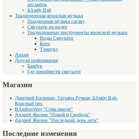
ансамбль
БАмбу Вэй
Традиционная японская музыка
Придворная музыка гагаку
Сякухати на видео
Традиционные инструменты японской музыки
Виды Сякухати
Кото
Тэмпуку
Архив
Другая информация
Бамбук
Где приобрести сякухати
Магазин
Дмитрий Калинин, Татьяна Речная, БАмбу Вэй-
Красный рис
BAmbooWay "Семь шагов"
Андрей Жилин "Покой и Свобода"
Андрей Жилин "Последний день лета"
Последние изменения