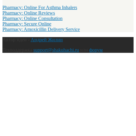
Pharmacy: Online For Asthma Inhalers
Pharmacy: Online Reviews
Pharmacy: Online Consultation
Pharmacy: Secure Online
Pharmacy: Amoxicillin Delivery Service
Автор идеи -
Андрей Жилин
Техподдержка
support@shakuhachi.ru
или
форум