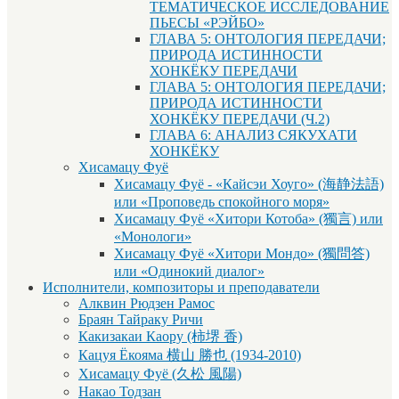
ТЕМАТИЧЕСКОЕ ИССЛЕДОВАНИЕ
ПЬЕСЫ «РЭЙБО»
ГЛАВА 5: ОНТОЛОГИЯ ПЕРЕДАЧИ;
ПРИРОДА ИСТИННОСТИ
ХОНКЁКУ ПЕРЕДАЧИ
ГЛАВА 5: ОНТОЛОГИЯ ПЕРЕДАЧИ;
ПРИРОДА ИСТИННОСТИ
ХОНКЁКУ ПЕРЕДАЧИ (Ч.2)
ГЛАВА 6: АНАЛИЗ СЯКУХАТИ
ХОНКЁКУ
Хисамацу Фуё
Хисамацу Фуё - «Кайсэи Хоуго» (海静法語)
или «Проповедь спокойного моря»
Хисамацу Фуё «Хитори Котоба» (獨言) или
«Монологи»
Хисамацу Фуё «Хитори Мондо» (獨問答)
или «Одинокий диалог»
Исполнители, композиторы и преподаватели
Алквин Рюдзен Рамос
Браян Тайраку Ричи
Какизакаи Каору (柿堺 香)
Кацуя Ёкояма 横山 勝也 (1934-2010)
Хисамацу Фуё (久松 風陽)
Накао Тодзан