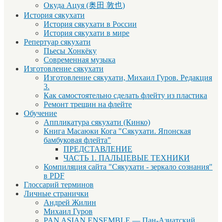
Окуда Ацуя (奥田 敦也)
История сякухати
История сякухати в России
История сякухати в мире
Репертуар сякухати
Пьесы Хонкёку
Современная музыка
Изготовление сякухати
Изготовление сякухати, Михаил Гуров. Редакция
3.
Как самостоятельно сделать флейту из пластика
Ремонт трещин на флейте
Обучение
Аппликатура сякухати (Кинко)
Книга Масаюки Кога "Сякухати. Японская
бамбуковая флейта"
ПРЕДСТАВЛЕНИЕ
ЧАСТЬ 1. ПАЛЬЦЕВЫЕ ТЕХНИКИ
Компиляция сайта "Сякухати - зеркало сознания"
в PDF
Глоссарий терминов
Личные странички
Андрей Жилин
Михаил Гуров
PAN ASIAN ENSEMBLE — Пан-Азиатский