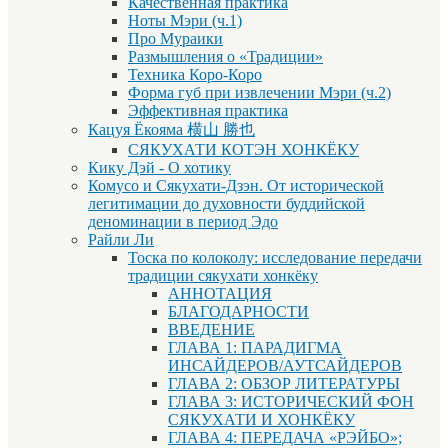
Качественная практика
Ноты Мэри (ч.1)
Про Мураики
Размышления о «Традиции»
Техника Коро-Коро
Форма губ при извлечении Мэри (ч.2)
Эффективная практика
Кацуя Ёкояма 横山 勝也
СЯКУХАТИ КОТЭН ХОНКЁКУ
Кику Дэй - О хотику
Комусо и Сякухати-Дзэн. От исторической
легитимации до духовности буддийской
деноминации в период Эдо
Райли Ли
Тоска по колоколу: исследование передачи
традиции сякухати хонкёку
АННОТАЦИЯ
БЛАГОДАРНОСТИ
ВВЕДЕНИЕ
ГЛАВА 1: ПАРАДИГМА
ИНСАЙДЕРОВ/АУТСАЙДЕРОВ
ГЛАВА 2: ОБЗОР ЛИТЕРАТУРЫ
ГЛАВА 3: ИСТОРИЧЕСКИЙ ФОН
СЯКУХАТИ И ХОНКЁКУ
ГЛАВА 4: ПЕРЕДАЧА «РЭЙБО»;