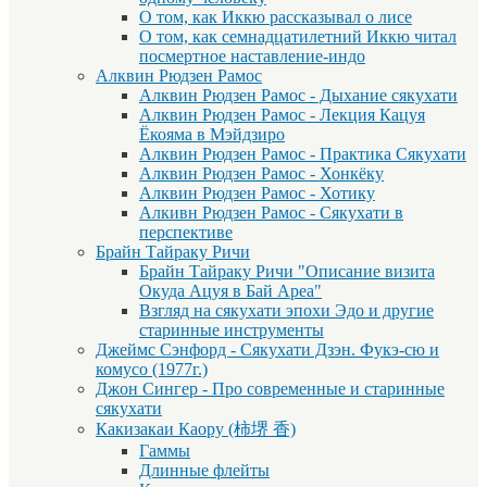
О том, как Иккю рассказывал о лисе
О том, как семнадцатилетний Иккю читал
посмертное наставление-индо
Алквин Рюдзен Рамос
Алквин Рюдзен Рамос - Дыхание сякухати
Алквин Рюдзен Рамос - Лекция Кацуя
Ёкояма в Мэйдзиро
Алквин Рюдзен Рамос - Практика Сякухати
Алквин Рюдзен Рамос - Хонкёку
Алквин Рюдзен Рамос - Хотику
Алкивн Рюдзен Рамос - Сякухати в
перспективе
Брайн Тайраку Ричи
Брайн Тайраку Ричи "Описание визита
Окуда Ацуя в Бай Ареа"
Взгляд на сякухати эпохи Эдо и другие
старинные инструменты
Джеймс Сэнфорд - Сякухати Дзэн. Фукэ-сю и
комусо (1977г.)
Джон Сингер - Про современные и старинные
сякухати
Какизакаи Каору (柿堺 香)
Гаммы
Длинные флейты