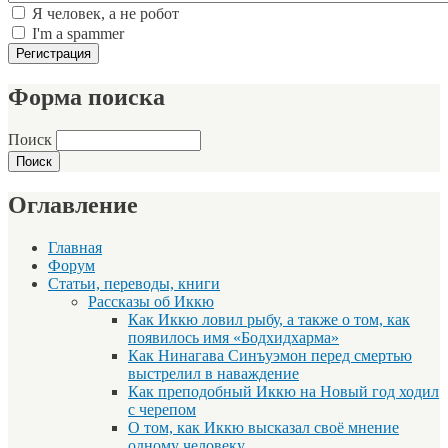
Я человек, а не робот
I'm a spammer
Форма поиска
Поиск
Оглавление
Главная
Форум
Статьи, переводы, книги
Рассказы об Иккю
Как Иккю ловил рыбу, а также о том, как
появилось имя «Бодхидхарма»
Как Нинагава Синъуэмон перед смертью
выстрелил в наваждение
Как преподобный Иккю на Новый год ходил
с черепом
О том, как Иккю высказал своё мнение
одному человеку