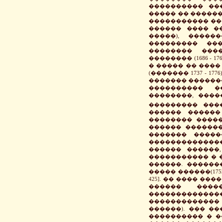
���������� ��
����� �� ������
����������� ��
������ ���� �
�����), �����
��������� ����
�������� ���
�������� (1686 - 1
� ����� �� ���
(������� 1737 - 
������� �������": 
���������� �
��������, ����
��������� ���
������ ������
�������� �����
������ �������
������� �����
������������
������ ������
����������� � 
������. ������
����� ������(175
425]. �� ���� �
������ ����
�������������
�������������
������). ��� �
���������� � �