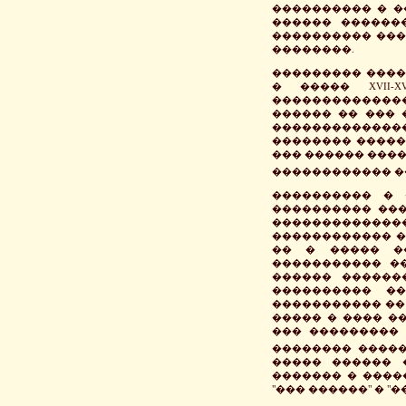
���������� � �
������ ������
���������� ���
��������.
��������� ����
� ����� XVII-
��������������
������ �� ��� 
�������������
�������� �������
��� ������ ����
������������ �
���������� � 
���������� ���
������������
������������ �
�� � ����� �
����������� �
������ ������
���������� ��
����������� �� 
����� � ���� �
��� ��������� 
�������� ����
����� ������ 
������� � ����
"��� ������" � "