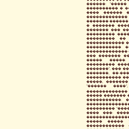
������: "����
���������� � ���
���� ������ �
������������� 
������� ������ 
� ������� ���
������� ��� ��
��������� ����
��������� ��
������������ �
����������� �
������������� 
��� ������� ��
����� �����.
��������� ���
�������", ��� �
�������, ��-��
����������� ��
�����, ������
"������ ����
�������������
����� ������� 
�����������. 
������������
��������� "���
���� ���: ���
��������������
����� ����� "
������������ 