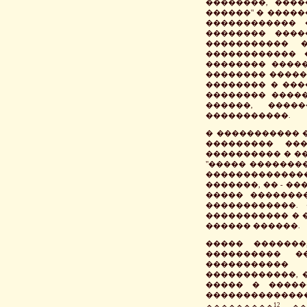
��������, ����
������" � ����
������������ 
�������� ����
����������� �
������������ 
�������� �����
�������� �����
�������� � ���
�������� �����
������, ����
�����������.
� ����������� �
��������� ��
���������� � ��
"����� �������
���������������
�������, �� - ���
����� �������
������������.
����������� � 
������ ������.
����� �������
���������� �
�����������
������������, 
����� � �����
������������
12