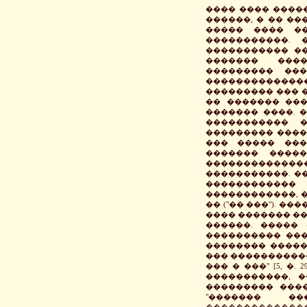
���� ���� ����
������, � �� ��
����� ���� �
�����������.
����������� ��
������� ����
��������� ��
�������������
��������� ��� �
�� ������� ���
������� ����. 
����������� �
��������� ����
��� ����� ���
������� �����
��������������
�����������. �
�����������
������������, �
�� ("�� ���"). �
���� ������� ��
������. �����
���������� ���
�������� �����
��� �����������
��� � ���" [5, �
�����������, 
��������� ����
"������� ��