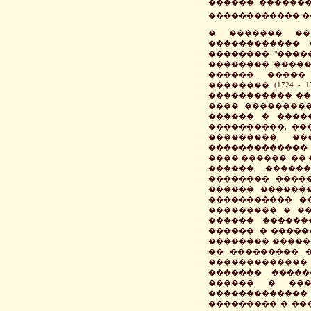
������. ������
������������ ���� [3
� ������� ��
������������ 
�������� "����
�������� �������
������ �����
�������� (1724 - 1
����������� ��
���� ���������
������ � ����
����������, ��
���������, �
������������� 
���� ������. ��
������, �����
�������� ����
������ �������
����������� �
��������� � �
������ ������
������: � �����
�������� ������ 
�� ��������� �
�������������
������� �����
������ � ���
�������������
��������� � ���