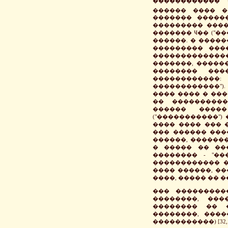
������������ 
������ ���� �
������� ������
��������� ����
������� Ҹ�� ("�
������. � �����
��������� ���
�������������
�������, ������
�������� ���
������������: 
������������").
���� ���� � ��
�� ���������
������ �����
("�����������")
���� ���� ��� 
��� ������ ���
������, �������
� ����� �� ��
�������� - "��
������������ �
���� ������, ��
����, ����� �� �
��� ���������
��������, ���
�������� �� 
��������, ����
�����������) [32, �.