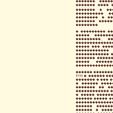
�������, ����
������� ���� 
������� � ��
���������� �
��������: � �
������� �����
��������.
� ��������� ���
����� �������
���������, �
�������������
����� ��� ����
������������
������������ �
������� ������
����� �����
�������������� 
������ �������,
XVIII �. ������ 
������� � ��� 
� ������ ����
������� �� ��
������������ �
� ����� ������
������ ����� �
��������������
������ �����
������ � ����