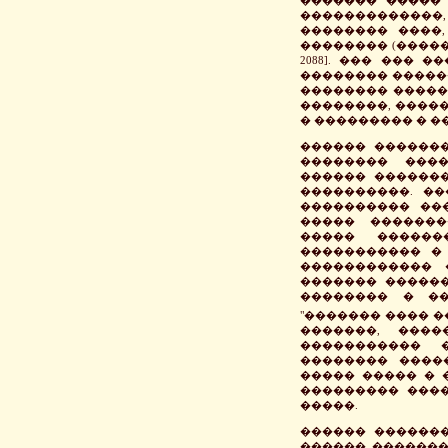
�������������
�������� ����
�������� (������
2088]. ��� ���
�������� �����
�������� ������
��������, ����
� ��������� � ���
������ �������
�������� ����
������ ������
����������. �
���������� ��
����� �������
����� ������
����������� � 
������������ 
������� �����
�������� � ��
"������� ���� ��
�������, ���
����������� 
�������� ����
����� ����� � 
��������� ���
�����.
������ �������
������ ��������