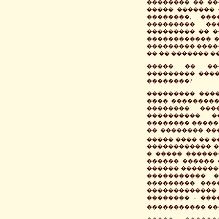
�������� �� ����
����� ������� 
��������, ��
��������� ��
��������� �� �
������������ �
��������� �����
�� �� ������� �
����� �� ���
��������� ����
��������?
��������� ����
���� ���������
�������� ���
���������� �
�������� �����
�� �������� ���
����� ���� �� 
������������ �
� ����� ������
������ ������ �
������ �������
����������� �
��������� ���
������������� 
�������� - ���
����������� ��