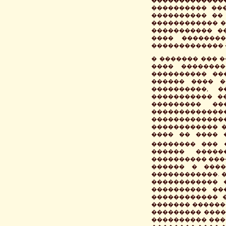
�����������
���������� ���
���������� ��
������������ �
����������� �
���� ��������
������������� 
� ������� ��� �
���� ��������
���������� ��
������ ���� �
����������, 
����������� �
��������� ��
������������
�������������
������������ �
���� �� ���� 
�������� ��� 
������ �����
���������� ���
������ � ����
������������. 
������������ 
���������� ��
������������ �
������� ��������
��������� ����
���������� ���