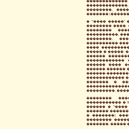
�����������
������������
��������, ���
������� (������
� "ʸ���� �����"
�������� ����.
�������� ���
����������, ���
��������, ��
���������� ���
���� ���������
����� � �����. 
������ ������
������������ 
������ ���� �
������ ������ 
������-�����
������������ �,
������� � ��
�������������
���������, ���
�������� ��
����������� � X
������ � "ʸ����
������� �������
� �������). ��
�������� �����
�������: ����� 