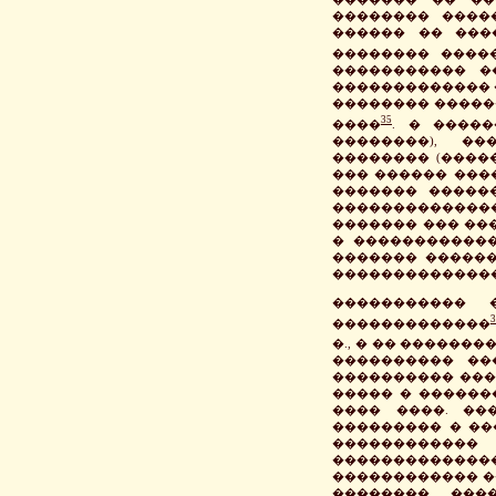
�������� ����
������ �� ���
�������� ����
����������� �
������������� 
�������� �����
35
����
. � ����
��������), ��
�������� (����
��� ������ ����
������� �����
��������������
������� ��� ��
� ������������
������� ������
��������������
����������� 
3
�������������
�., � �� ������
���������� ��
���������� ���
����� � ������
���� ����. ��
��������� � ��
�����������
��������������
������������ ��
�������� ���