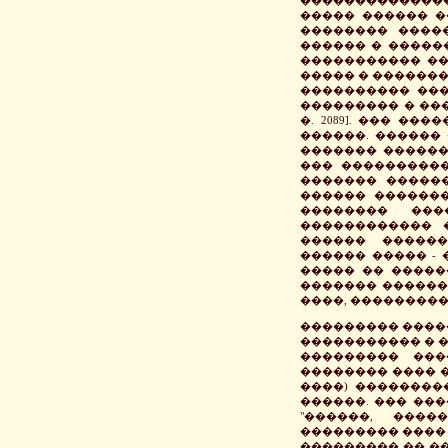
����� ������ �
�������� �����
������ � �����
����������� ��
����� � �������
���������� ���
��������� � ���
�. 2089]. ��� �
������. ������
������� ������
��� ����������
������� �����
������ �������
�������� ��
������������ 
������ �����
������ ����� - 
����� �� �����
������� ������
����, ���������
��������� ����
����������� � �
��������� ���
�������� ���� �
����) ��������
������. ��� ��
"������, ����
��������� ���� �
��������� �� �