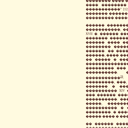
�������� ���� �
���� ��������
�����������" [12
������� ������
��������� ����
������ �������
�����������, �
XVII �. ������ 
������� ������
������ ���� �
�������� ����
������. �� ���
������, ���� �
�� ����� � ��
�������������
��������� ���
����������. 
29
�����������
.
���������, ���,
������� � ��
���������� XIV
��� ������ ����
����������. ��
�����, �����
���������� � 
��������. � ��
����� ���� � ��
�� ������ ���
��������������