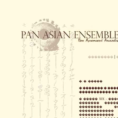
|
��������
�. �. �����
� ������� � ��
����������� ��
� ����� XIX - �
������� ����
�������� �
�����������
������������ 