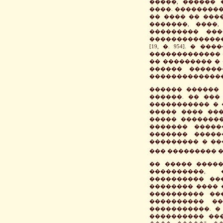
�����, ������ 
����. ��������
�� ���� �� ���
�������, ����
��������� ���
��������������
[19, �. 954]. �
������������� �
�� ��������� �
������ ������
��������������
������ ������ 
������. �� ���
����������� � 
����� ���� ��
����� ��������
������� �����
������� �����
��������� � ��
��� ��������� 
�� ����� ����
����������,
���������� ��
�������� ���� �
���������� ��
���������� �
�����������. �
���������� ��