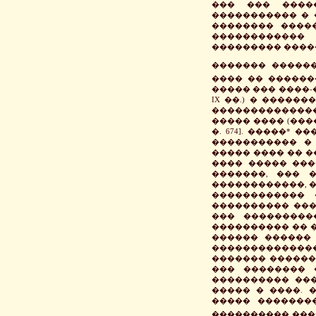
��� ��� ����
����������� � 
�������� ����
������������ 
��������� ����
������� ������
���� �� ������
����� ��� ����-�
IX ��.) � ������
�������������
����� ���� (����
�. 674]. �����*
����������� �
����� ���� �� 
���� ����� ���
�������, ��� 
������������, �
������������ 
���������� ���
��� ���������
���������� �� �
������ ������ 
�������������
������� ������ �
��� �������� 
���������� ���
����� � ����. 
����� �������� 
���������� ���