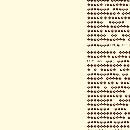
������� ������� 
����� (�������
������� �����
��������� � ��
����� � �������
����� ����� 
������� ������
����� ���������
������ �� ��
������������ �
������� [19, �. 1176]
��������� ���
������ � �����
(XIV -XVI ��.) ��
����������� ��
� � ����� ���
����������, ��
����� ����� ��
������ �� � ���
���� � ������
������������ 
����������� ��
��������, ��
������������� 
������� ����,
����������� ���
������������ �
�������� ������
���������� ���