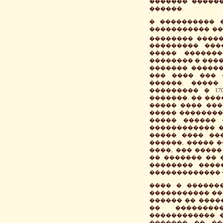
������� �����
������.
� ���������� 
����������� ��
�������� �����
��������� ���
����� �������
�������� � ���
������� ������
��� ���� ��� 
������. ����
��������� � 17
�������. �� ��
����� ���� ���
����� ��������
����� ������ 
������������ � 
����� ���� ��
������, ����� �
����, ��� �����
�� ������� �� 
�������� ����
������������� ��
���� � ������
����������� ���
������ �� ����
�� ��������
������������ 
������� �� ��