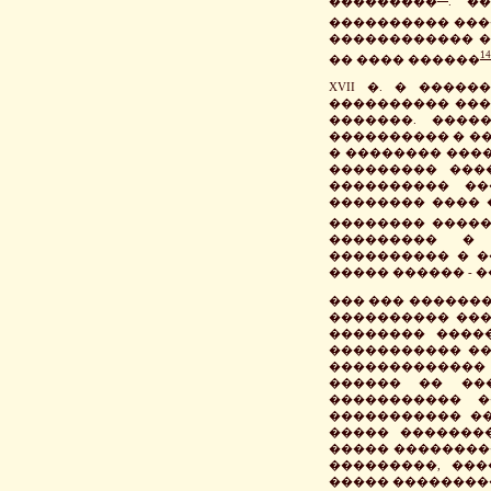
���������
. �
���������� ��
������������ �
14
�� ���� ������
XVII �. � ����
���������� ���
�������. ����
���������� � �
� �������� ����
��������� ����
���������� ��
�������� ���� 
�������� �����
��������� � 
���������� � �
����� ������ - �
��� ��� ������
���������� ����
�������� �����
����������� ��
�������������
������ �� ��
����������� �
����������� ��
����� �������
����� ��������
���������, ��
����� ���������