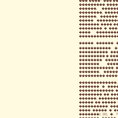
��� ���� - ��� 
��������� �����,
������, �����
��������, ����
������, �����
����� �������
������� ���� ���
�������� � ���
���� �������
��������������
����� ������ 
����������� �
���������� ��
��������� � ��
�������� ����
������� ���
������������ �
�������, ����
��������� ����
�������������, 
������� � ���
������������ �
�������� �� ���
������, �������
����� �� ����� 
���������� ���
���� ����� � �
�������) [32, �
������� ����� 