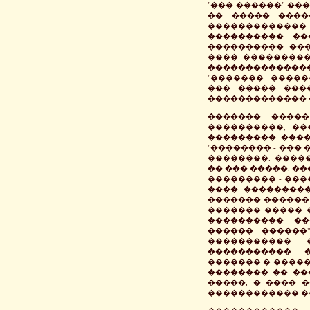
"��� ������" ��
�� ����� ����
������������
���������� ��
���������� ���
���� ���������
������������
"������� �����
��� ����� ���
������������� 
������� ����
����������, ��
��������� ����
"�������� - ���
��������. ����
�� ��� �����. ��
��������� - ����
���� ���������
������� ������ 
������� ����� � 
���������� ��
������ ������" 
����������� 
����������� 
������� � ����
�������� �� ��
�����, � ���� �
������������ �