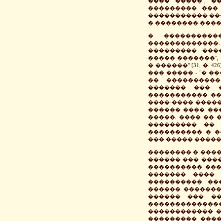
���� �����", 
��������� ���
����������� ��
� �������� ����
� ���������
�������������
��������� ���
����� �������",
� ������" [31, �
��� ����� - "� 
�� ����������
������� ��� �
����������� ��
����-���� ����
������ ���� ��
�����. ���� �� 
��������� �� 
���������� � �
��� ����� �������
�������� � ���
������ ��� ���
���������� ���
������� ���� 
���������� ��
������ �������
������ ��� ��
�������������
������������ �
��������� ����