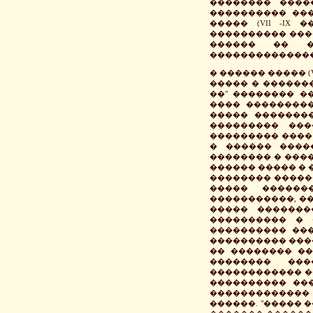
�������� ����
���������� ����
����� (VII -IX
���������� ����
������ �� �
����������������
� ������ ����� (V
����� � �������
��" �������� ��
���� ���������
����� �������
��������� ����
��������� ����
� ������ �����
�������� � ���
������ ����� � 
�������� �����
����� ������
�����������, �
����� �������
���������� � 
���������� ���
���������� ����
�� �������� ��
�������� ��
������������ �
���������� ���
�������������
������. "����� 