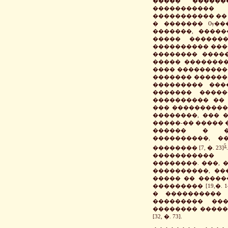
����� �����
�����������
����������� ��
� ������� Ѹ���
�������, �����
����� ������
���������� ����
�������� �����
����� ��������
���� ���������
������� ������
��������� ���
������� �����
���������� �� 
��� ����������
��������, ��� 
�����-�� ����� 
������ � ��
����������, �
5
�������� [7, �. 23]
����������� 
��������. ���,
����������, ��
����� �� �����
��������� [19,�.
� ���������� 
��������� ��
�������� �����
[32, �. 73].