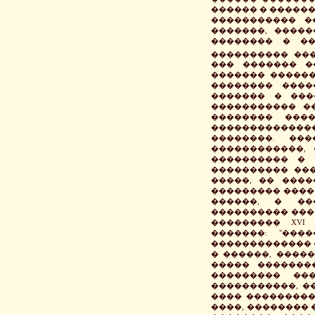
������ � ������
����������� �
�������, ����
�������� � ��
���������� ���
��� ������� �
������� ������
�������� ����
������� � ���
����������� �
�������� ����
�������������� 
��������. ��
������������,
���������� � 
���������� ���
�����, �� �����
��������� ����
������, � ��
���������� �����
��������� XVI
�������: "��
������������� 
� ������, ������
����� �������
��������� ��
�����������, �
���� ���������
����, �������� �