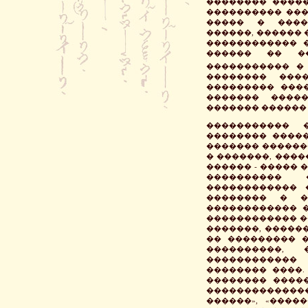
�������� ����
���������� ���
����� � ����
������, ������ 
������������ �
������ �� �
����������� �
�������� ���
��������� ����
������� ����
������� ������ (186
����������� 
�������� �����
������� ������
� �������, �����
������ - ����� 
���������� 
������������ 
�������� � �
������������ �
������������ ��
�������, ������
�� ��������� 
����������,
������������
�������� ����.
�������� �����
�������������
������», «����