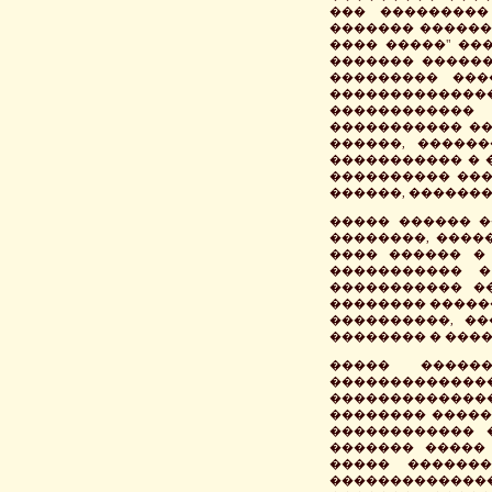
��� ���������
������� ������
���� �����" ��
������� ������
��������� ���
������������
������������
����������� ��
������, �����
����������� � 
���������� ���
������, �������
����� ������ �
��������, ����
���� ������ �
����������� �
����������� �
�������� �����
����������, ��
�������� � ���
����� �����
�������������
������������
�������� �����
������������ 
������� �����
����� ������
������������