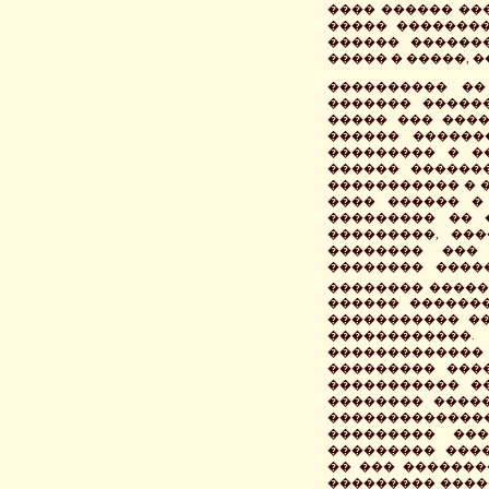
���� ������ ��
����� ��������
������ ������
����� � �����, ���
���������� ��
������� �����
����� ��� ����
������ ������
��������� � �
������ ������
����������� � 
���� ������ � �
��������� �� 
���������, ��
�������� ���
�������� ����
�������� ����� (154
������ ������
����������� ��
������������
�������������
��������� ���
����������� �
�������� ����
������������
��������� ���
��������� ���
�� ��� �������
��������� ����