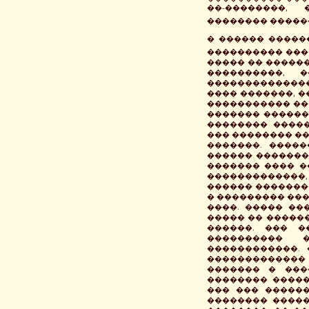
��-��������,
�������� �����
� ������ �����
���������� ���
����� �� �����
����������, 
�������������
���� �������, �
����������� ��
������� ������
�������� �����
��� �������� ��
�������. ����
������ �������
������� ���� �
�������������, 
������ ��������
� ��������� ���
����. ����� ��
����� �� �����
������. ��� �
���������� 
������������. 
�������������
������� � ���
�������� �����
��� ��� ������
�������� �����