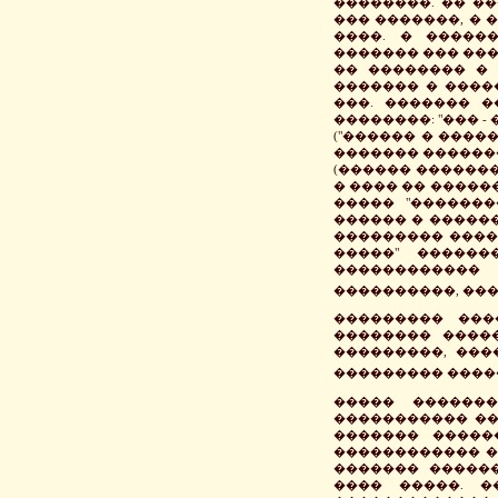
��������. �� ��
��� �������, �
����. � �����
������� ��� ���
�� �������� � 
������� � ����
���. ������� 
��������: "��� -
("������ � �����
������� �������
(������ �������
� ���� �� �����
����� "�������
������ � �����
��������� ������
�����" ������
������������
����������, ���
��������� ���
�������� ����
���������, ���
��������� ������, 
����� ������
����������� ����
������� �����
������������ �
������� ������
���� �����. �