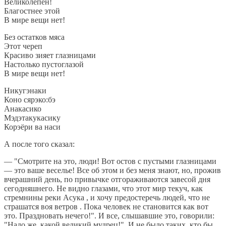
Великолепен!
Благостнее этой
В мире вещи нет!
Без остатков мяса
Этот череп
Красиво зияет глазницами
Настолько пустоглазой
В мире вещи нет!
Никугэнаки
Коно сярэко:бэ
Анакасико
Мэдэтакукасику
Корэёри ва наси
А после того сказал:
— "Смотрите на это, люди! Вот остов с пустыми глазницами
— это ваше веселье! Все об этом и без меня знают, но, прожив
вчерашний день, по привычке отгораживаются завесой дня
сегодняшнего. Не видно глазами, что этот мир текуч, как
стремнины реки Асука , и хочу предостеречь людей, что не
страшатся воя ветров . Пока человек не становится как вот
это. Праздновать нечего!". И все, слышавшие это, говорили:
"Надо же, какой великий мудрец!". И не было таких, кто бы