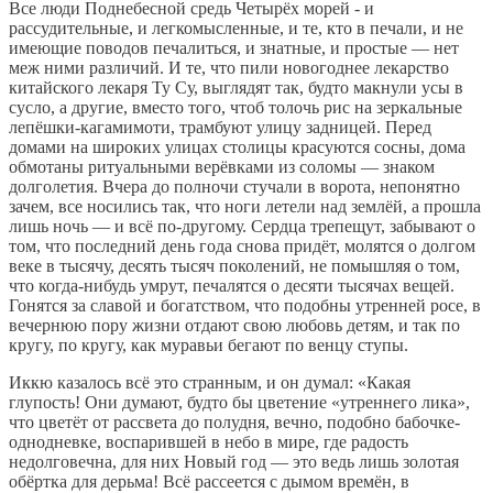
Все люди Поднебесной средь Четырёх морей - и
рассудительные, и легкомысленные, и те, кто в печали, и не
имеющие поводов печалиться, и знатные, и простые — нет
меж ними различий. И те, что пили новогоднее лекарство
китайского лекаря Ту Су, выглядят так, будто макнули усы в
сусло, а другие, вместо того, чтоб толочь рис на зеркальные
лепёшки-кагамимоти, трамбуют улицу задницей. Перед
домами на широких улицах столицы красуются сосны, дома
обмотаны ритуальными верёвками из соломы — знаком
долголетия. Вчера до полночи стучали в ворота, непонятно
зачем, все носились так, что ноги летели над землёй, а прошла
лишь ночь — и всё по-другому. Сердца трепещут, забывают о
том, что последний день года снова придёт, молятся о долгом
веке в тысячу, десять тысяч поколений, не помышляя о том,
что когда-нибудь умрут, печалятся о десяти тысячах вещей.
Гонятся за славой и богатством, что подобны утренней росе, в
вечернюю пору жизни отдают свою любовь детям, и так по
кругу, по кругу, как муравьи бегают по венцу ступы.
Иккю казалось всё это странным, и он думал: «Какая
глупость! Они думают, будто бы цветение «утреннего лика»,
что цветёт от рассвета до полудня, вечно, подобно бабочке-
однодневке, воспарившей в небо в мире, где радость
недолговечна, для них Новый год — это ведь лишь золотая
обёртка для дерьма! Всё рассеется с дымом времён, в