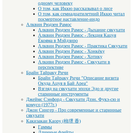
одному человеку
О том, как Иккю рассказывал о лисе
О том, как семнадцатилетний Иккю читал
посмертное наставление-индо
Алквин Рюдзен Рамос
Алквин Рюдзен Рамос - Дыхание сякухати
Алквин Рюдзен Рамос - Лекция Кацуя
Ёкояма в Мэйдзиро
Алквин Рюдзен Рамос - Практика Сякухати
Алквин Рюдзен Рамос - Хонкёку
Алквин Рюдзен Рамос - Хотику
Алкивн Рюдзен Рамос - Сякухати в
перспективе
Брайн Тайраку Ричи
Брайн Тайраку Ричи "Описание визита
Окуда Ацуя в Бай Ареа"
Взгляд на сякухати эпохи Эдо и другие
старинные инструменты
Джеймс Сэнфорд - Сякухати Дзэн. Фукэ-сю и
комусо (1977г.)
Джон Сингер - Про современные и старинные
сякухати
Какизакаи Каору (柿堺 香)
Гаммы
Длинные флейты