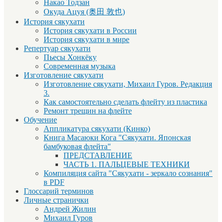
Накао Тодзан
Окуда Ацуя (奥田 敦也)
История сякухати
История сякухати в России
История сякухати в мире
Репертуар сякухати
Пьесы Хонкёку
Современная музыка
Изготовление сякухати
Изготовление сякухати, Михаил Гуров. Редакция
3.
Как самостоятельно сделать флейту из пластика
Ремонт трещин на флейте
Обучение
Аппликатура сякухати (Кинко)
Книга Масаюки Кога "Сякухати. Японская
бамбуковая флейта"
ПРЕДСТАВЛЕНИЕ
ЧАСТЬ 1. ПАЛЬЦЕВЫЕ ТЕХНИКИ
Компиляция сайта "Сякухати - зеркало сознания"
в PDF
Глоссарий терминов
Личные странички
Андрей Жилин
Михаил Гуров