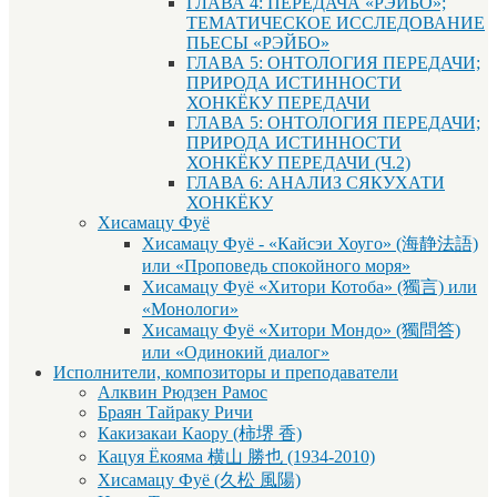
ГЛАВА 4: ПЕРЕДАЧА «РЭЙБО»;
ТЕМАТИЧЕСКОЕ ИССЛЕДОВАНИЕ
ПЬЕСЫ «РЭЙБО»
ГЛАВА 5: ОНТОЛОГИЯ ПЕРЕДАЧИ;
ПРИРОДА ИСТИННОСТИ
ХОНКЁКУ ПЕРЕДАЧИ
ГЛАВА 5: ОНТОЛОГИЯ ПЕРЕДАЧИ;
ПРИРОДА ИСТИННОСТИ
ХОНКЁКУ ПЕРЕДАЧИ (Ч.2)
ГЛАВА 6: АНАЛИЗ СЯКУХАТИ
ХОНКЁКУ
Хисамацу Фуё
Хисамацу Фуё - «Кайсэи Хоуго» (海静法語)
или «Проповедь спокойного моря»
Хисамацу Фуё «Хитори Котоба» (獨言) или
«Монологи»
Хисамацу Фуё «Хитори Мондо» (獨問答)
или «Одинокий диалог»
Исполнители, композиторы и преподаватели
Алквин Рюдзен Рамос
Браян Тайраку Ричи
Какизакаи Каору (柿堺 香)
Кацуя Ёкояма 横山 勝也 (1934-2010)
Хисамацу Фуё (久松 風陽)