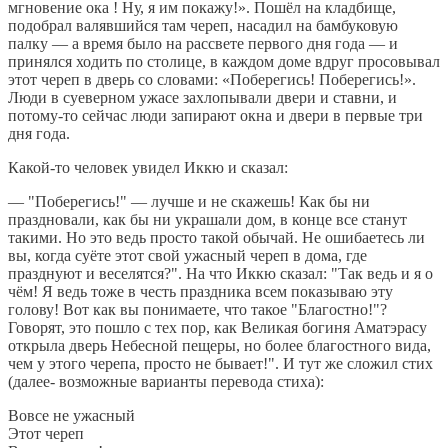
мгновение ока ! Ну, я им покажу!». Пошёл на кладбище,
подобрал валявшийся там череп, насадил на бамбуковую
палку — а время было на рассвете первого дня года — и
принялся ходить по столице, в каждом доме вдруг просовывал
этот череп в дверь со словами: «Поберегись! Поберегись!».
Люди в суеверном ужасе захлопывали двери и ставни, и
потому-то сейчас люди запирают окна и двери в первые три
дня года.
Какой-то человек увидел Иккю и сказал:
— "Поберегись!" — лучше и не скажешь! Как бы ни
праздновали, как бы ни украшали дом, в конце все станут
такими. Но это ведь просто такой обычай. Не ошибаетесь ли
вы, когда суёте этот свой ужасный череп в дома, где
празднуют и веселятся?". На что Иккю сказал: "Так ведь и я о
чём! Я ведь тоже в честь праздника всем показываю эту
голову! Вот как вы понимаете, что такое "Благостно!"?
Говорят, это пошло с тех пор, как Великая богиня Аматэрасу
открыла дверь Небесной пещеры, но более благостного вида,
чем у этого черепа, просто не бывает!". И тут же сложил стих
(далее- возможные варианты перевода стиха):
Вовсе не ужасный
Этот череп