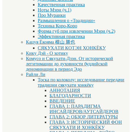
Качественная практика
Ноты Мэри (ч.1)
Про Мураики
Размышления о «Традиции»
Техника Коро-Коро
Форма губ при извлечении Мэри (ч.2)
Эффективная практика
Кацуя Ёкояма 横山 勝也
СЯКУХАТИ КОТЭН ХОНКЁКУ
Кику Дэй - О хотику
Комусо и Сякухати-Дзэн. От исторической
легитимации до духовности буддийской
деноминации в период Эдо
Райли Ли
Тоска по колоколу: исследование передачи
традиции сякухати хонкёку
АННОТАЦИЯ
БЛАГОДАРНОСТИ
ВВЕДЕНИЕ
ГЛАВА 1: ПАРАДИГМА
ИНСАЙДЕРОВ/АУТСАЙДЕРОВ
ГЛАВА 2: ОБЗОР ЛИТЕРАТУРЫ
ГЛАВА 3: ИСТОРИЧЕСКИЙ ФОН
СЯКУХАТИ И ХОНКЁКУ