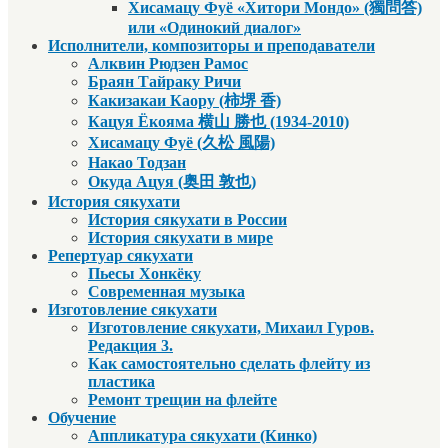
Хисамацу Фуё «Хитори Мондо» (獨問答)
или «Одинокий диалог»
Исполнители, композиторы и преподаватели
Алквин Рюдзен Рамос
Браян Тайраку Ричи
Какизакаи Каору (柿堺 香)
Кацуя Ёкояма 横山 勝也 (1934-2010)
Хисамацу Фуё (久松 風陽)
Накао Тодзан
Окуда Ацуя (奥田 敦也)
История сякухати
История сякухати в России
История сякухати в мире
Репертуар сякухати
Пьесы Хонкёку
Современная музыка
Изготовление сякухати
Изготовление сякухати, Михаил Гуров.
Редакция 3.
Как самостоятельно сделать флейту из
пластика
Ремонт трещин на флейте
Обучение
Аппликатура сякухати (Кинко)