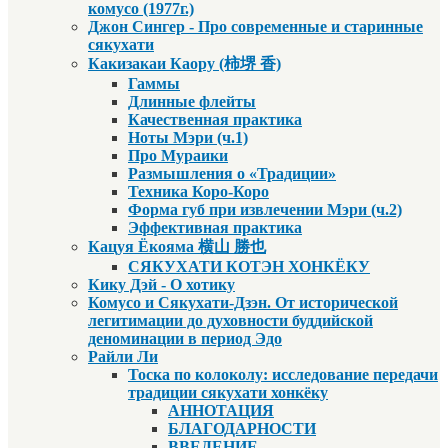
комусо (1977г.)
Джон Сингер - Про современные и старинные
сякухати
Какизакаи Каору (柿堺 香)
Гаммы
Длинные флейты
Качественная практика
Ноты Мэри (ч.1)
Про Мураики
Размышления о «Традиции»
Техника Коро-Коро
Форма губ при извлечении Мэри (ч.2)
Эффективная практика
Кацуя Ёкояма 横山 勝也
СЯКУХАТИ КОТЭН ХОНКЁКУ
Кику Дэй - О хотику
Комусо и Сякухати-Дзэн. От исторической
легитимации до духовности буддийской
деноминации в период Эдо
Райли Ли
Тоска по колоколу: исследование передачи
традиции сякухати хонкёку
АННОТАЦИЯ
БЛАГОДАРНОСТИ
ВВЕДЕНИЕ