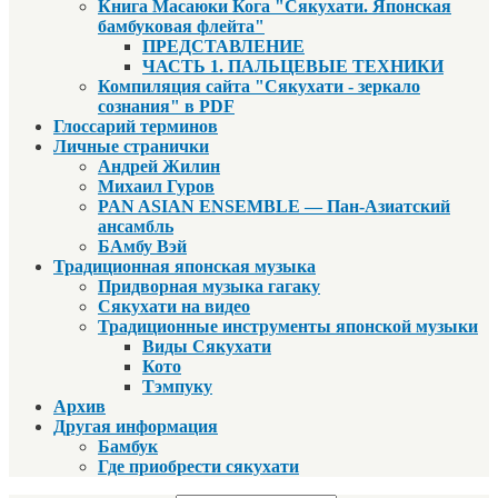
Книга Масаюки Кога "Сякухати. Японская
бамбуковая флейта"
ПРЕДСТАВЛЕНИЕ
ЧАСТЬ 1. ПАЛЬЦЕВЫЕ ТЕХНИКИ
Компиляция сайта "Сякухати - зеркало
сознания" в PDF
Глоссарий терминов
Личные странички
Андрей Жилин
Михаил Гуров
PAN ASIAN ENSEMBLE — Пан-Азиатский
ансамбль
БАмбу Вэй
Традиционная японская музыка
Придворная музыка гагаку
Сякухати на видео
Традиционные инструменты японской музыки
Виды Сякухати
Кото
Тэмпуку
Архив
Другая информация
Бамбук
Где приобрести сякухати