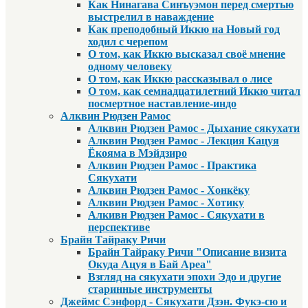
Как Нинагава Синъуэмон перед смертью
выстрелил в наваждение
Как преподобный Иккю на Новый год
ходил с черепом
О том, как Иккю высказал своё мнение
одному человеку
О том, как Иккю рассказывал о лисе
О том, как семнадцатилетний Иккю читал
посмертное наставление-индо
Алквин Рюдзен Рамос
Алквин Рюдзен Рамос - Дыхание сякухати
Алквин Рюдзен Рамос - Лекция Кацуя
Ёкояма в Мэйдзиро
Алквин Рюдзен Рамос - Практика
Сякухати
Алквин Рюдзен Рамос - Хонкёку
Алквин Рюдзен Рамос - Хотику
Алкивн Рюдзен Рамос - Сякухати в
перспективе
Брайн Тайраку Ричи
Брайн Тайраку Ричи "Описание визита
Окуда Ацуя в Бай Ареа"
Взгляд на сякухати эпохи Эдо и другие
старинные инструменты
Джеймс Сэнфорд - Сякухати Дзэн. Фукэ-сю и