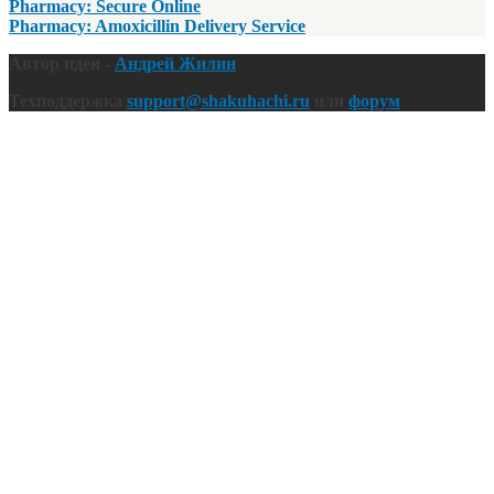
Pharmacy: Secure Online
Pharmacy: Amoxicillin Delivery Service
Автор идеи -
Андрей Жилин
Техподдержка
support@shakuhachi.ru
или
форум