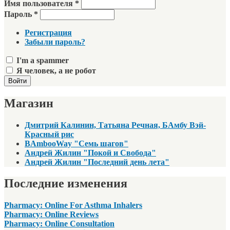
Имя пользователя
*
Пароль
*
Регистрация
Забыли пароль?
I'm a spammer
Я человек, а не робот
Магазин
Дмитрий Калинин, Татьяна Речная, БАмбу Вэй-
Красный рис
BAmbooWay "Семь шагов"
Андрей Жилин "Покой и Свобода"
Андрей Жилин "Последний день лета"
Последние изменения
Pharmacy: Online For Asthma Inhalers
Pharmacy: Online Reviews
Pharmacy: Online Consultation