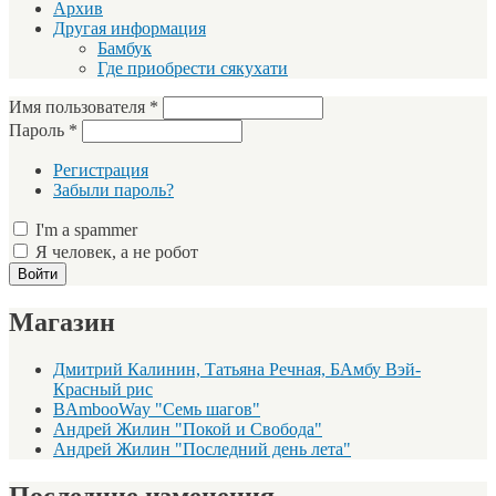
Архив
Другая информация
Бамбук
Где приобрести сякухати
Имя пользователя
*
Пароль
*
Регистрация
Забыли пароль?
I'm a spammer
Я человек, а не робот
Магазин
Дмитрий Калинин, Татьяна Речная, БАмбу Вэй-
Красный рис
BAmbooWay "Семь шагов"
Андрей Жилин "Покой и Свобода"
Андрей Жилин "Последний день лета"
Последние изменения