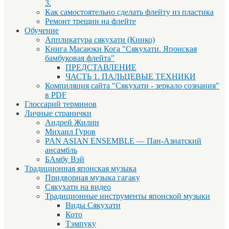
3.
Как самостоятельно сделать флейту из пластика
Ремонт трещин на флейте
Обучение
Аппликатура сякухати (Кинко)
Книга Масаюки Кога "Сякухати. Японская
бамбуковая флейта"
ПРЕДСТАВЛЕНИЕ
ЧАСТЬ 1. ПАЛЬЦЕВЫЕ ТЕХНИКИ
Компиляция сайта "Сякухати - зеркало сознания"
в PDF
Глоссарий терминов
Личные странички
Андрей Жилин
Михаил Гуров
PAN ASIAN ENSEMBLE — Пан-Азиатский
ансамбль
БАмбу Вэй
Традиционная японская музыка
Придворная музыка гагаку
Сякухати на видео
Традиционные инструменты японской музыки
Виды Сякухати
Кото
Тэмпуку