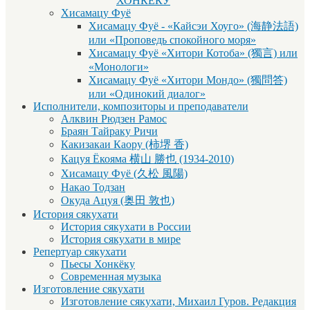
ХОНКЁКУ
Хисамацу Фуё
Хисамацу Фуё - «Кайсэи Хоуго» (海静法語)
или «Проповедь спокойного моря»
Хисамацу Фуё «Хитори Котоба» (獨言) или
«Монологи»
Хисамацу Фуё «Хитори Мондо» (獨問答)
или «Одинокий диалог»
Исполнители, композиторы и преподаватели
Алквин Рюдзен Рамос
Браян Тайраку Ричи
Какизакаи Каору (柿堺 香)
Кацуя Ёкояма 横山 勝也 (1934-2010)
Хисамацу Фуё (久松 風陽)
Накао Тодзан
Окуда Ацуя (奥田 敦也)
История сякухати
История сякухати в России
История сякухати в мире
Репертуар сякухати
Пьесы Хонкёку
Современная музыка
Изготовление сякухати
Изготовление сякухати, Михаил Гуров. Редакция