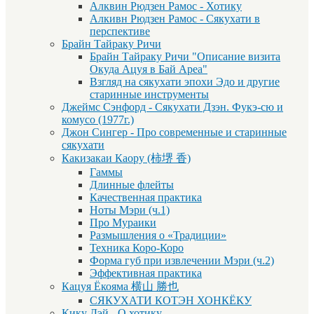
Алквин Рюдзен Рамос - Хотику
Алкивн Рюдзен Рамос - Сякухати в
перспективе
Брайн Тайраку Ричи
Брайн Тайраку Ричи "Описание визита
Окуда Ацуя в Бай Ареа"
Взгляд на сякухати эпохи Эдо и другие
старинные инструменты
Джеймс Сэнфорд - Сякухати Дзэн. Фукэ-сю и
комусо (1977г.)
Джон Сингер - Про современные и старинные
сякухати
Какизакаи Каору (柿堺 香)
Гаммы
Длинные флейты
Качественная практика
Ноты Мэри (ч.1)
Про Мураики
Размышления о «Традиции»
Техника Коро-Коро
Форма губ при извлечении Мэри (ч.2)
Эффективная практика
Кацуя Ёкояма 横山 勝也
СЯКУХАТИ КОТЭН ХОНКЁКУ
Кику Дэй - О хотику