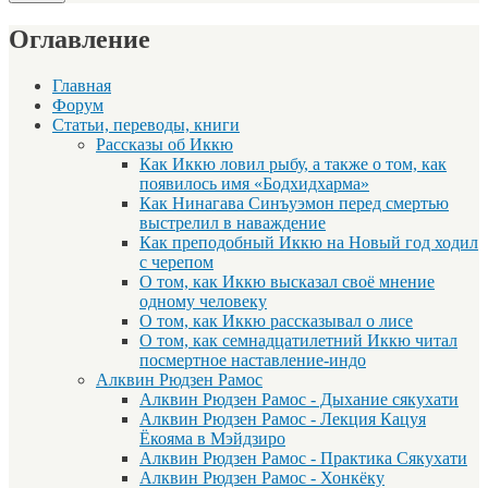
Оглавление
Главная
Форум
Статьи, переводы, книги
Рассказы об Иккю
Как Иккю ловил рыбу, а также о том, как
появилось имя «Бодхидхарма»
Как Нинагава Синъуэмон перед смертью
выстрелил в наваждение
Как преподобный Иккю на Новый год ходил
с черепом
О том, как Иккю высказал своё мнение
одному человеку
О том, как Иккю рассказывал о лисе
О том, как семнадцатилетний Иккю читал
посмертное наставление-индо
Алквин Рюдзен Рамос
Алквин Рюдзен Рамос - Дыхание сякухати
Алквин Рюдзен Рамос - Лекция Кацуя
Ёкояма в Мэйдзиро
Алквин Рюдзен Рамос - Практика Сякухати
Алквин Рюдзен Рамос - Хонкёку