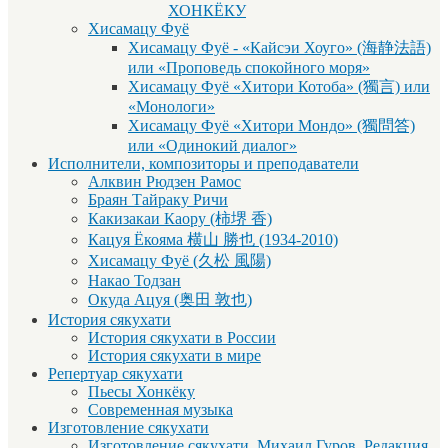
ХОНКЁКУ
Хисамацу Фуё
Хисамацу Фуё - «Кайсэи Хоуго» (海静法語)
или «Проповедь спокойного моря»
Хисамацу Фуё «Хитори Котоба» (獨言) или
«Монологи»
Хисамацу Фуё «Хитори Мондо» (獨問答)
или «Одинокий диалог»
Исполнители, композиторы и преподаватели
Алквин Рюдзен Рамос
Браян Тайраку Ричи
Какизакаи Каору (柿堺 香)
Кацуя Ёкояма 横山 勝也 (1934-2010)
Хисамацу Фуё (久松 風陽)
Накао Тодзан
Окуда Ацуя (奥田 敦也)
История сякухати
История сякухати в России
История сякухати в мире
Репертуар сякухати
Пьесы Хонкёку
Современная музыка
Изготовление сякухати
Изготовление сякухати, Михаил Гуров. Редакция