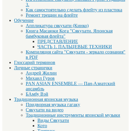
3.
Как самостоятельно сделать флейту из пластика
Ремонт трещин на флейте
Обучение
Аппликатура сякухати (Кинко)
Книга Масаюки Кога "Сякухати. Японская
бамбуковая флейта"
ПРЕДСТАВЛЕНИЕ
ЧАСТЬ 1. ПАЛЬЦЕВЫЕ ТЕХНИКИ
Компиляция сайта "Сякухати - зеркало сознания"
в PDF
Глоссарий терминов
Личные странички
Андрей Жилин
Михаил Гуров
PAN ASIAN ENSEMBLE — Пан-Азиатский
ансамбль
БАмбу Вэй
Традиционная японская музыка
Придворная музыка гагаку
Сякухати на видео
Традиционные инструменты японской музыки
Виды Сякухати
Кото
Тэмпуку