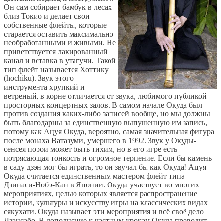
Он сам собирает бамбук в лесах
близ Токио и делает свои
собственные флейты, которые
старается оставить максимально
необработанными и живыми. Не
приветствуется лакированный
канал и вставка в утагучи. Такой
тип флейт называется Хоттику
(hochiku). Звук этого
инструмента хрупкий и
ветреный, в корне отличается от звука, любимого публикой
просторных концертных залов. В самом начале Окуда был
против создания каких-либо записей вообще, но мы должны
быть благодарны за единственную выпущенную им запись,
потому как Ацуя Окуда, вероятно, самая значительная фигура
после монаха Ватазуми, умершего в 1992. Звук у Окуды-
сенсея порой может быть тихим, но в его игре есть
потрясающая тонкость и огромное терпение. Если бы камень
в саду дзэн мог бы играть, то он звучал бы как Окуда! Ацуя
Окуда считается единственным мастером флейт типа
Дзинаси-Нобэ-Кан в Японии. Окуда участвует во многих
мероприятиях, целью которых является распространение
истории, культуры и искусству игры на классических видах
сякухати. Окуда называет эти мероприятия и всё своё дело
Дзэнсабо. В дополнение к частным урокам Окуда проводит