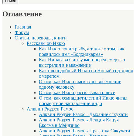
Оглавление
Главная
Форум
Статьи, переводы, книги
Рассказы об Иккю
Как Иккю ловил рыбу, а также о том, как
появилось имя «Бодхидхарма»
Как Нинагава Синъуэмон перед смертью
выстрелил в наваждение
Как преподобный Иккю на Новый год ходил
с черепом
О том, как Иккю высказал своё мнение
одному человеку
О том, как Иккю рассказывал о лисе
О том, как семнадцатилетний Иккю читал
посмертное наставление-индо
Алквин Рюдзен Рамос
Алквин Рюдзен Рамос - Дыхание сякухати
Алквин Рюдзен Рамос - Лекция Кацуя
Ёкояма в Мэйдзиро
Алквин Рюдзен Рамос - Практика Сякухати