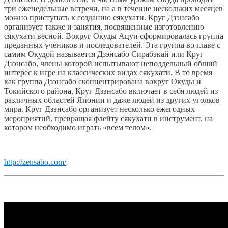
три еженедельные встречи, на а в течение нескольких месяцев
можно приступать к созданию сякухати. Круг Дзэнсабо
организует также и занятия, посвященные изготовлению
сякухати весной. Вокруг Окуды Ацуи сформировалась группа
преданных учеников и последователей. Эта группа во главе с
самим Окудой называется Дзэнсабо Сирабэкай или Круг
Дзэнсабо, члены которой испытывают неподдельный общий
интерес к игре на классических видах сякухати. В то время
как группа Дзэнсабо сконцентрирована вокруг Окуды и
Токийского района, Круг Дзэнсабо включает в себя людей из
различных областей Японии и даже людей из других уголков
мира. Круг Дзэнсабо организует несколько ежегодных
мероприятий, превращая флейту сякухати в инструмент, на
котором необходимо играть «всем телом».
http://zensabo.com/