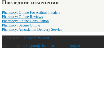
Последние изменения
Pharmacy: Online For Asthma Inhalers
Pharmacy: Online Reviews
Pharmacy: Online Consultation
Pharmacy: Secure Online
Pharmacy: Amoxicillin Delivery Service
Автор идеи -
Андрей Жилин
Техподдержка
support@shakuhachi.ru
или
форум