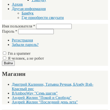
Архив
Другая информация
Бамбук
Где приобрести сякухати
Имя пользователя
*
Пароль
*
Регистрация
Забыли пароль?
I'm a spammer
Я человек, а не робот
Магазин
Дмитрий Калинин, Татьяна Речная, БАмбу Вэй-
Красный рис
BAmbooWay "Семь шагов"
Андрей Жилин "Покой и Свобода"
Андрей Жилин "Последний день лета"