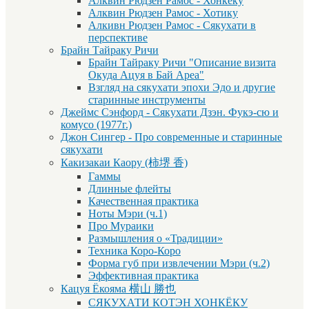
Алквин Рюдзен Рамос - Хонкёку
Алквин Рюдзен Рамос - Хотику
Алкивн Рюдзен Рамос - Сякухати в
перспективе
Брайн Тайраку Ричи
Брайн Тайраку Ричи "Описание визита
Окуда Ацуя в Бай Ареа"
Взгляд на сякухати эпохи Эдо и другие
старинные инструменты
Джеймс Сэнфорд - Сякухати Дзэн. Фукэ-сю и
комусо (1977г.)
Джон Сингер - Про современные и старинные
сякухати
Какизакаи Каору (柿堺 香)
Гаммы
Длинные флейты
Качественная практика
Ноты Мэри (ч.1)
Про Мураики
Размышления о «Традиции»
Техника Коро-Коро
Форма губ при извлечении Мэри (ч.2)
Эффективная практика
Кацуя Ёкояма 横山 勝也
СЯКУХАТИ КОТЭН ХОНКЁКУ