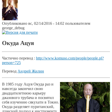
Опубликовано вс, 02/14/2016 - 14:02 пользователем
george_debug
Окуда Ацуя
Частично перевод :
http://www.komuso.com/people/people.pl?
person=725
Перевод
Андрей Жилин
В 1985 году Ацуя Окуда раз и
навсегда закончил свою
двадцатилетнюю карьеру
джазового трубача и посвятил
себя изучению сякухати в Токио.
Окуда разделяет пуританский,
дзэнский подход к инструменту.