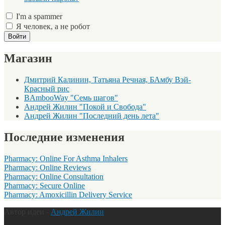
I'm a spammer
Я человек, а не робот
Магазин
Дмитрий Калинин, Татьяна Речная, БАмбу Вэй-
Красный рис
BAmbooWay "Семь шагов"
Андрей Жилин "Покой и Свобода"
Андрей Жилин "Последний день лета"
Последние изменения
Pharmacy: Online For Asthma Inhalers
Pharmacy: Online Reviews
Pharmacy: Online Consultation
Pharmacy: Secure Online
Pharmacy: Amoxicillin Delivery Service
Автор идеи -
Андрей Жилин