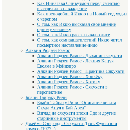
Как Нинагава Синъуэмон перед смертью
выстрелил в наваждение
Как преподобный Иккю на Новый год ходил
с черепом
О том, как Иккю высказал своё мнение
одному человеку
О том, как Иккю рассказывал о лисе
О том, как семнадцатилетний Иккю читал
посмертное наставление-индо
Алквин Рюдзен Рамос
Алквин Рюдзен Рамос - Дыхание сякухати
Алквин Рюдзен Рамос - Лекция Кацуя
Ёкояма в Мэйдзиро
Алквин Рюдзен Рамос - Практика Сякухати
Алквин Рюдзен Рамос - Хонкёку
Алквин Рюдзен Рамос - Хотику
Алкивн Рюдзен Рамос - Сякухати в
перспективе
Брайн Тайраку Ричи
Брайн Тайраку Ричи "Описание визита
Окуда Ацуя в Бай Ареа"
Взгляд на сякухати эпохи Эдо и другие
старинные инструменты
Джеймс Сэнфорд - Сякухати Дзэн. Фукэ-сю и
комусо (1977г.)