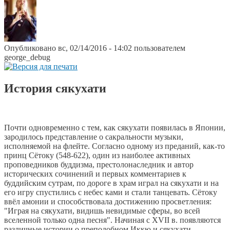
Опубликовано вс, 02/14/2016 - 14:02 пользователем
george_debug
История сякухати
Почти одновременно с тем, как сякухати появилась в Японии,
зародилось представление о сакральности музыки,
исполняемой на флейте. Согласно одному из преданий, как-то
принц Сётоку (548-622), один из наиболее активных
проповедников буддизма, престолонаследник и автор
исторических сочинений и первых комментариев к
буддийским сутрам, по дороге в храм играл на сякухати и на
его игру спустились с небес ками и стали танцевать. Сётоку
ввёл амонии и способствовала достижению просветления:
"Играя на сякухати, видишь невидимые сферы, во всей
вселенной только одна песня". Начиная с XVII в. появляются
различные истории о преподобном Иккю и сякухати.