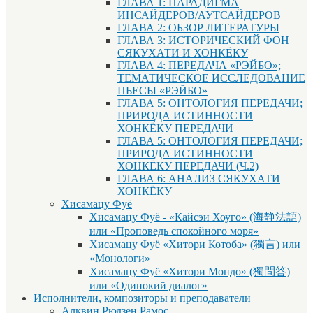
ГЛАВА 1: ПАРАДИГМА
ИНСАЙДЕРОВ/АУТСАЙДЕРОВ
ГЛАВА 2: ОБЗОР ЛИТЕРАТУРЫ
ГЛАВА 3: ИСТОРИЧЕСКИЙ ФОН
СЯКУХАТИ И ХОНКЁКУ
ГЛАВА 4: ПЕРЕДАЧА «РЭЙБО»;
ТЕМАТИЧЕСКОЕ ИССЛЕДОВАНИЕ
ПЬЕСЫ «РЭЙБО»
ГЛАВА 5: ОНТОЛОГИЯ ПЕРЕДАЧИ;
ПРИРОДА ИСТИННОСТИ
ХОНКЁКУ ПЕРЕДАЧИ
ГЛАВА 5: ОНТОЛОГИЯ ПЕРЕДАЧИ;
ПРИРОДА ИСТИННОСТИ
ХОНКЁКУ ПЕРЕДАЧИ (Ч.2)
ГЛАВА 6: АНАЛИЗ СЯКУХАТИ
ХОНКЁКУ
Хисамацу Фуё
Хисамацу Фуё - «Кайсэи Хоуго» (海静法語)
или «Проповедь спокойного моря»
Хисамацу Фуё «Хитори Котоба» (獨言) или
«Монологи»
Хисамацу Фуё «Хитори Мондо» (獨問答)
или «Одинокий диалог»
Исполнители, композиторы и преподаватели
Алквин Рюдзен Рамос