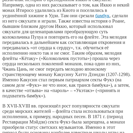
Например, одна из них рассказывает о том, как Иккю и некий
монах Итиросо удалились из Киото и поселились в
уединённой хижине в Удзи. Там они срезали
бамбук
, сделали
из него сякухати и играли. Также известна история о Роане,
бывшим близким другом Иккю, который использовал
сякухати для целенаправлами преобразующую суть
колокольчика Пухуа и повторить его на флейте. Эта мелодия
передавалась в дальнейшем как составляющая откровения и
передавалась «от сердца к сердцу», т.к. обучиться её
исполнению никто так и не смог. Таким образом, мелодия
флейты «Кётаку» («Колокольчик пустоты») прошла через
сердца нескольких поколений монахов, пока один из них,
Чжань Цань, не смог передать мелодию японскому
странствующему монаху Какусину Хатто Дзэндзи (1207-1298).
Именно Какусин стал первым патриархом секты Фукэ (на
самом деле «Фукэ» не что иное, как трансв бамбука»), а затем,
в качестве «отзыва» на «пароль» – «Укэтакэ» («принять и
подхватить бамбук»).
В XVII-XVIII вв. произошёл рост популярности сякухати
среди мирских жителей – флейта стала использоваться при
исполнении, к примеру, народных песен. В 1871 г. (период
Реставрации Мэйдзи) секта Фукэ была запрещена, а монахи
приобрели статус светских музыкантов. Именно в этот
период были основаны наиболее известные школы игры на