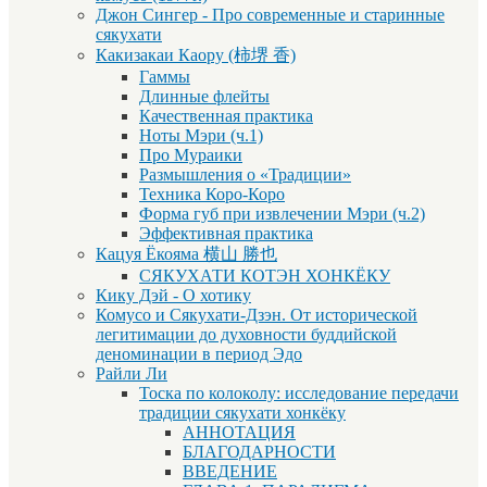
Джон Сингер - Про современные и старинные
сякухати
Какизакаи Каору (柿堺 香)
Гаммы
Длинные флейты
Качественная практика
Ноты Мэри (ч.1)
Про Мураики
Размышления о «Традиции»
Техника Коро-Коро
Форма губ при извлечении Мэри (ч.2)
Эффективная практика
Кацуя Ёкояма 横山 勝也
СЯКУХАТИ КОТЭН ХОНКЁКУ
Кику Дэй - О хотику
Комусо и Сякухати-Дзэн. От исторической
легитимации до духовности буддийской
деноминации в период Эдо
Райли Ли
Тоска по колоколу: исследование передачи
традиции сякухати хонкёку
АННОТАЦИЯ
БЛАГОДАРНОСТИ
ВВЕДЕНИЕ