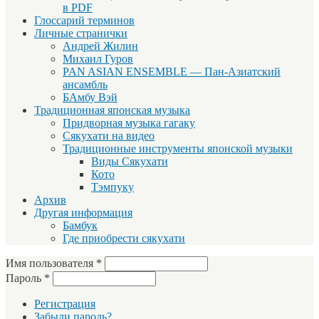
в PDF
Глоссарий терминов
Личные странички
Андрей Жилин
Михаил Гуров
PAN ASIAN ENSEMBLE — Пан-Азиатский
ансамбль
БАмбу Вэй
Традиционная японская музыка
Придворная музыка гагаку
Сякухати на видео
Традиционные инструменты японской музыки
Виды Сякухати
Кото
Тэмпуку
Архив
Другая информация
Бамбук
Где приобрести сякухати
Имя пользователя
*
Пароль
*
Регистрация
Забыли пароль?