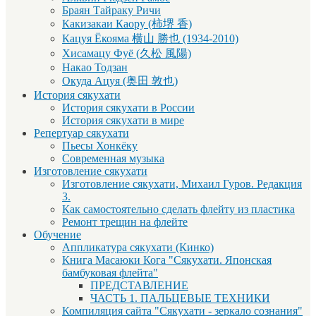
Браян Тайраку Ричи
Какизакаи Каору (柿堺 香)
Кацуя Ёкояма 横山 勝也 (1934-2010)
Хисамацу Фуё (久松 風陽)
Накао Тодзан
Окуда Ацуя (奥田 敦也)
История сякухати
История сякухати в России
История сякухати в мире
Репертуар сякухати
Пьесы Хонкёку
Современная музыка
Изготовление сякухати
Изготовление сякухати, Михаил Гуров. Редакция
3.
Как самостоятельно сделать флейту из пластика
Ремонт трещин на флейте
Обучение
Аппликатура сякухати (Кинко)
Книга Масаюки Кога "Сякухати. Японская
бамбуковая флейта"
ПРЕДСТАВЛЕНИЕ
ЧАСТЬ 1. ПАЛЬЦЕВЫЕ ТЕХНИКИ
Компиляция сайта "Сякухати - зеркало сознания"