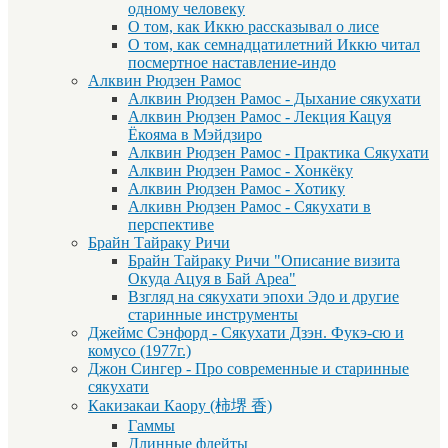
одному человеку
О том, как Иккю рассказывал о лисе
О том, как семнадцатилетний Иккю читал
посмертное наставление-индо
Алквин Рюдзен Рамос
Алквин Рюдзен Рамос - Дыхание сякухати
Алквин Рюдзен Рамос - Лекция Кацуя
Ёкояма в Мэйдзиро
Алквин Рюдзен Рамос - Практика Сякухати
Алквин Рюдзен Рамос - Хонкёку
Алквин Рюдзен Рамос - Хотику
Алкивн Рюдзен Рамос - Сякухати в
перспективе
Брайн Тайраку Ричи
Брайн Тайраку Ричи "Описание визита
Окуда Ацуя в Бай Ареа"
Взгляд на сякухати эпохи Эдо и другие
старинные инструменты
Джеймс Сэнфорд - Сякухати Дзэн. Фукэ-сю и
комусо (1977г.)
Джон Сингер - Про современные и старинные
сякухати
Какизакаи Каору (柿堺 香)
Гаммы
Длинные флейты