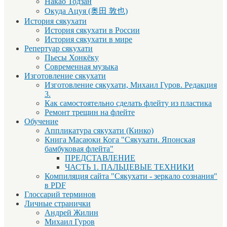
Накао Тодзан
Окуда Ацуя (奥田 敦也)
История сякухати
История сякухати в России
История сякухати в мире
Репертуар сякухати
Пьесы Хонкёку
Современная музыка
Изготовление сякухати
Изготовление сякухати, Михаил Гуров. Редакция
3.
Как самостоятельно сделать флейту из пластика
Ремонт трещин на флейте
Обучение
Аппликатура сякухати (Кинко)
Книга Масаюки Кога "Сякухати. Японская
бамбуковая флейта"
ПРЕДСТАВЛЕНИЕ
ЧАСТЬ 1. ПАЛЬЦЕВЫЕ ТЕХНИКИ
Компиляция сайта "Сякухати - зеркало сознания"
в PDF
Глоссарий терминов
Личные странички
Андрей Жилин
Михаил Гуров