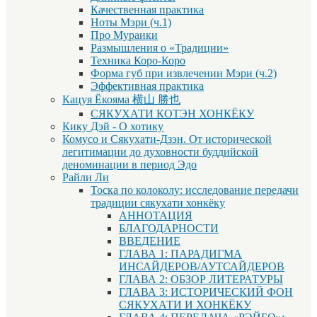
Качественная практика
Ноты Мэри (ч.1)
Про Мураики
Размышления о «Традиции»
Техника Коро-Коро
Форма губ при извлечении Мэри (ч.2)
Эффективная практика
Кацуя Ёкояма 横山 勝也
СЯКУХАТИ КОТЭН ХОНКЁКУ
Кику Дэй - О хотику
Комусо и Сякухати-Дзэн. От исторической
легитимации до духовности буддийской
деноминации в период Эдо
Райли Ли
Тоска по колоколу: исследование передачи
традиции сякухати хонкёку
АННОТАЦИЯ
БЛАГОДАРНОСТИ
ВВЕДЕНИЕ
ГЛАВА 1: ПАРАДИГМА
ИНСАЙДЕРОВ/АУТСАЙДЕРОВ
ГЛАВА 2: ОБЗОР ЛИТЕРАТУРЫ
ГЛАВА 3: ИСТОРИЧЕСКИЙ ФОН
СЯКУХАТИ И ХОНКЁКУ