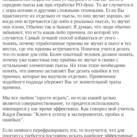
середине пьесы как при отработке РO-буки. То же случается и
с
мэри
-нотами и другими сложными техниками. Если Вы
практикуете их отдельно от пьесы, то они звучат хорошо, но
когда они встречаются где-либо в реальных пьесах, то звучат
они плохо. Обычно так и бывает. Я думаю, что люди обычно
забывают, что есть какая-либо причина, по которой это
случается. Самый лучший способ избавиться от этого -
понять, почему отработанные приемы не звучат в пьесе в тех
местах, где эти приемы встречаются. Новичок учится делать
что-то новое для себя. Более опытный человек должен понять,
почему уже известные ему приёмы не звучат в связке с
остальными элементами пьесы. На этом этапе необходимо
понять, что именно заставляет Вас делать ошибки в тех
приемах, которые вы выучили отдельно. Применение
подобного подхода убережет Вас от значительной траты
времени.
Мы все любим "просто играть", но если нашей целью
является совершенствование, то придется использовать
имеющееся у нас время эффективно. Как говорил мой учитель
Кацуя Ёкояма
: "Ключ к успеху в экспериментах, пробах и
ошибках".
Если немного перефразировать это, то получится, что для
прогресса требуется постоянно искать наиболее эффективные