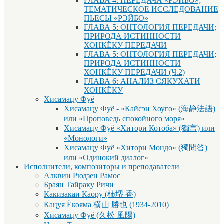
ГЛАВА 4: ПЕРЕДАЧА «РЭЙБО»;
ТЕМАТИЧЕСКОЕ ИССЛЕДОВАНИЕ
ПЬЕСЫ «РЭЙБО»
ГЛАВА 5: ОНТОЛОГИЯ ПЕРЕДАЧИ;
ПРИРОДА ИСТИННОСТИ
ХОНКЁКУ ПЕРЕДАЧИ
ГЛАВА 5: ОНТОЛОГИЯ ПЕРЕДАЧИ;
ПРИРОДА ИСТИННОСТИ
ХОНКЁКУ ПЕРЕДАЧИ (Ч.2)
ГЛАВА 6: АНАЛИЗ СЯКУХАТИ
ХОНКЁКУ
Хисамацу Фуё
Хисамацу Фуё - «Кайсэи Хоуго» (海静法語)
или «Проповедь спокойного моря»
Хисамацу Фуё «Хитори Котоба» (獨言) или
«Монологи»
Хисамацу Фуё «Хитори Мондо» (獨問答)
или «Одинокий диалог»
Исполнители, композиторы и преподаватели
Алквин Рюдзен Рамос
Браян Тайраку Ричи
Какизакаи Каору (柿堺 香)
Кацуя Ёкояма 横山 勝也 (1934-2010)
Хисамацу Фуё (久松 風陽)