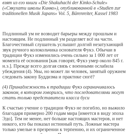
взят из его книги «Die Shakuhachi der Kinko-Schule»
(«Сякухати школы Кинко»), опубликованной в «Studien zur
traditionellen Musik Japans» Vol. 5, Bärenreiter, Kassel 1983
Подлинный ум не возводит барьеры между прошлым и
настоящим. Не подлинный ум разделяет всё на части.
Благочестивый слушатель услышит долгий незатухающий
звук ручного колокольчика основателя Фукэ. Обычаи в
традиции Фукэ изменились очень сильно за 1 000 лет от
момента её основания [как говорят, Фукэ умер около 845 г.
н.э.]. Прежде всего долгая связь с военными ослабила
убеждения (4). Увы, но может ли человек, занятый оружием
следовать закону Буддизма и практике сюгё?
(4) Принадлежность к традиции Фукэ ограничивалось
законом, в котором говорилсь, что последователями могут
стать только представители класса буси
К счастью учение о традиции Фукэ не погибло, но выжило
благодаря примерно 200 годам мира [имеется в виду эпоха
Эдо]. Тем не менее, нет больше настоящих мастеров, и нет
никого, кто бы показал истинный путь. Ложные мастера
только умелые в презрении к терпению, и их ограниченное