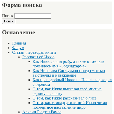
Форма поиска
Поиск
Оглавление
Главная
Форум
Статьи, переводы, книги
Рассказы об Иккю
Как Иккю ловил рыбу, а также о том, как
появилось имя «Бодхидхарма»
Как Нинагава Синъуэмон перед смертью
выстрелил в наваждение
Как преподобный Иккю на Новый год ходил
с черепом
О том, как Иккю высказал своё мнение
одному человеку
О том, как Иккю рассказывал о лисе
О том, как семнадцатилетний Иккю читал
посмертное наставление-индо
Алквин Рюдзен Рамос