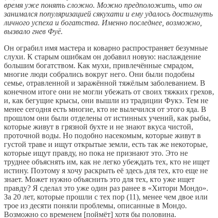
время уже понять сложно. Можно предположить, что он
занимался популяризацией сякухати и ему удалось достигнуть
личного успеха и богатства. Именно последнее, возможно,
вызвало гнев Фуё.
Он ограбил имя мастера и коварно распространяет безумные
слухи. К старым ошибкам он добавил новую: наслаждение
большим богатством. Как мухи, привлечённые смрадом,
многие люди собрались вокруг него. Они были подобны
семье, отравленной и заражённой тяжёлым заболеванием. В
конечном итоге они не могли убежать от своих тяжких грехов,
и, как бегущие крысы, они вышли из традиции Фукэ. Тем не
менее сегодня есть многие, кто не вылечился от этого яда. В
прошлом они были отделены от истинных учений, как рыбы,
которые живут в грязной бухте и не знают вкуса чистой,
проточной воды. Но подобно насекомым, которые живут в
густой траве и ищут открытые земли, есть так же некоторые,
которые ищут правду, но пока не признают это. Это не
труднее объяснять им, как не легко убеждать тех, кто не ищет
истину. Поэтому я хочу раскрыть её здесь для тех, кто еще не
знает. Может нужно объяснить это для тех, кто уже ищет
правду? Я сделал это уже один раз ранее в «Хитори Мондо».
За 20 лет, которые прошли с тех пор (11), менее чем двое или
трое из десяти поняли проблемы, описанные в Мондо.
Возможно со временем [поймёт] хотя бы половина.