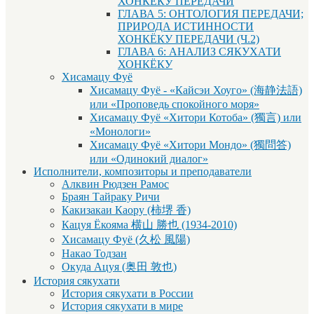
ХОНКЁКУ ПЕРЕДАЧИ
ГЛАВА 5: ОНТОЛОГИЯ ПЕРЕДАЧИ;
ПРИРОДА ИСТИННОСТИ
ХОНКЁКУ ПЕРЕДАЧИ (Ч.2)
ГЛАВА 6: АНАЛИЗ СЯКУХАТИ
ХОНКЁКУ
Хисамацу Фуё
Хисамацу Фуё - «Кайсэи Хоуго» (海静法語)
или «Проповедь спокойного моря»
Хисамацу Фуё «Хитори Котоба» (獨言) или
«Монологи»
Хисамацу Фуё «Хитори Мондо» (獨問答)
или «Одинокий диалог»
Исполнители, композиторы и преподаватели
Алквин Рюдзен Рамос
Браян Тайраку Ричи
Какизакаи Каору (柿堺 香)
Кацуя Ёкояма 横山 勝也 (1934-2010)
Хисамацу Фуё (久松 風陽)
Накао Тодзан
Окуда Ацуя (奥田 敦也)
История сякухати
История сякухати в России
История сякухати в мире