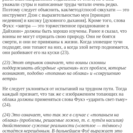
уважали сутры и написанные труды читали очень редко.
Поэтому следует объяснить, как/метод/способ сякухати — это
инструмент Дзэн с выразительностью муи [принцип
недеяния] и кисоку [духовного дыхания]. Кроме того, слова
Фукэ: «завтра — это торжественное празднование в
Дайхиин» должны быть хорошо изучены. Ранее я сказал, что
воины не могут отрицать свою природу. Они не боятся
смерти, и они не привязаны к жизни. Когда зловещие тучи
подходят, они топают на них, а когда злой ветер поднимается,
они разбивают его на куски (23).
(23) Этот отрывок означает, что воины склонны
поддерживать абсурдные «решения» всех проблем, которые
возникают, подобно «топанью на облака» и «сокрушению
ветра»
Не следует уклоняться от испытаний на трудном пути. Тогда
каждый признает, что так же с изображением топающих на
облака должны применяться слова Фукэ «ударить свет-тьму»
(24).
(24) Это означает, что так же в случае с «топаньем на
облака» (проблемы, решаемые ложно, т. е. путём насилия)
двойственное сужение реальности («светлое — тёмное»)
остаётся нерешённым. В дальнейшем Фуё выражает это