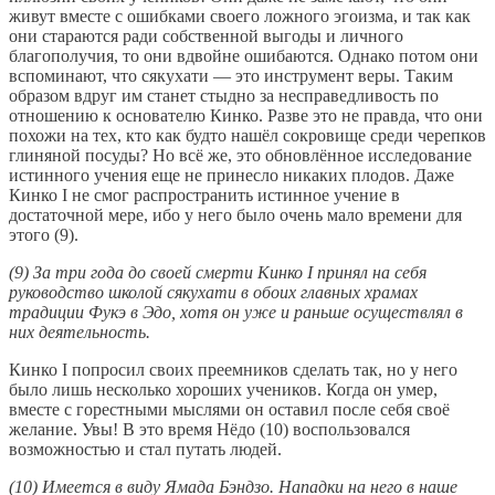
живут вместе с ошибками своего ложного эгоизма, и так как
они стараются ради собственной выгоды и личного
благополучия, то они вдвойне ошибаются. Однако потом они
вспоминают, что сякухати — это инструмент веры. Таким
образом вдруг им станет стыдно за несправедливость по
отношению к основателю Кинко. Разве это не правда, что они
похожи на тех, кто как будто нашёл сокровище среди черепков
глиняной посуды? Но всё же, это обновлённое исследование
истинного учения еще не принесло никаких плодов. Даже
Кинко I не смог распространить истинное учение в
достаточной мере, ибо у него было очень мало времени для
этого (9).
(9) За три года до своей смерти Кинко I принял на себя
руководство школой сякухати в обоих главных храмах
традиции Фукэ в Эдо, хотя он уже и раньше осуществлял в
них деятельность.
Кинко I попросил своих преемников сделать так, но у него
было лишь несколько хороших учеников. Когда он умер,
вместе с горестными мыслями он оставил после себя своё
желание. Увы! В это время Нёдо (10) воспользовался
возможностью и стал путать людей.
(10) Имеется в виду Ямада Бэндзо. Нападки на него в наше