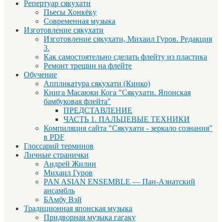
Репертуар сякухати
Пьесы Хонкёку
Современная музыка
Изготовление сякухати
Изготовление сякухати, Михаил Гуров. Редакция
3.
Как самостоятельно сделать флейту из пластика
Ремонт трещин на флейте
Обучение
Аппликатура сякухати (Кинко)
Книга Масаюки Кога "Сякухати. Японская
бамбуковая флейта"
ПРЕДСТАВЛЕНИЕ
ЧАСТЬ 1. ПАЛЬЦЕВЫЕ ТЕХНИКИ
Компиляция сайта "Сякухати - зеркало сознания"
в PDF
Глоссарий терминов
Личные странички
Андрей Жилин
Михаил Гуров
PAN ASIAN ENSEMBLE — Пан-Азиатский
ансамбль
БАмбу Вэй
Традиционная японская музыка
Придворная музыка гагаку