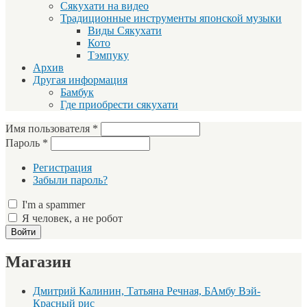
Сякухати на видео
Традиционные инструменты японской музыки
Виды Сякухати
Кото
Тэмпуку
Архив
Другая информация
Бамбук
Где приобрести сякухати
Имя пользователя
*
Пароль
*
Регистрация
Забыли пароль?
I'm a spammer
Я человек, а не робот
Магазин
Дмитрий Калинин, Татьяна Речная, БАмбу Вэй-
Красный рис