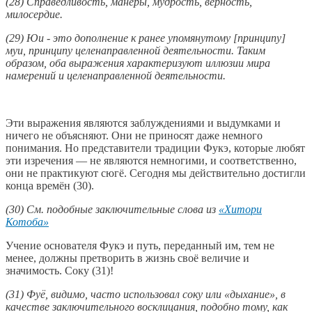
(28) Справедливость, манеры, мудрость, верность,
милосердие.
(29) Юи - это дополнение к ранее упомянутому [принципу]
муи, принципу целенаправленной деятельности. Таким
образом, оба выражения характеризуют иллюзии мира
намерений и целенаправленной деятельности.
Эти выражения являются заблуждениями и выдумками и
ничего не объясняют. Они не приносят даже немного
понимания. Но представители традиции Фукэ, которые любят
эти изречения — не являются немногими, и соответственно,
они не практикуют сюгё. Сегодня мы действительно достигли
конца времён (30).
(30) См. подобные заключительные слова из
«Хитори
Котоба»
Учение основателя Фукэ и путь, переданный им, тем не
менее, должны претворить в жизнь своё величие и
значимость. Соку (31)!
(31) Фуё, видимо, часто использовал соку или «дыхание», в
качестве заключительного восклицания, подобно тому, как