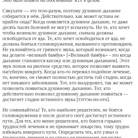
Это мало влияет на обоснование эссе в целом.
Сякухати — это тело-разум, поэтому духовное дыхание
собирается в нём. Действительно, как может истина не
прийти сюда? Когда появляется духовное дыхание, то даже
десять тысяч болезней не могут вспыхнуть. Но те, кто хочет
чтобы возникло духовное дыхание, сначала должны
освободиться от яда. Те, кто хочет освободиться от яда, не
должны бояться головокружения, вызванного противоядием.
Не уклоняйтесь от грязного звука, который возникает, когда
вы делаете «великий бамбук» [«Великий бамбук» - это когда
дыхание становится кисоку или духовным дыханием]. Этот
звук похож на рвотное средство, которое позволяет выявить
пагубную мокроту. Когда кто-то пережил подобное лечение,
то, конечно, он сможет полностью достичь той стадии, когда
нет никакого заболевания. Тот, кто выздоровел, так же может
позволить появиться духовному дыханию. Тот, кто
действительно позволил духовному дыханию появиться —
достигнет стадии истинного звука [тэттэи-но-ото].
Не сомневайтесь! Те, кто наиболее решителен, не боятся
головокружения и после долгого сюгё достигнут истинного
пути. Для тех, кто менее решителен, кто боится горьких
трудностей лечения и не принимает лекарство, тому трудно
избежать неверного пути. Определить тех, кто узнал о
трудностях лечения и из страха не принимает лекарство