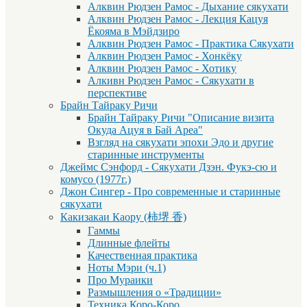
Алквин Рюдзен Рамос - Дыхание сякухати
Алквин Рюдзен Рамос - Лекция Кацуя
Ёкояма в Мэйдзиро
Алквин Рюдзен Рамос - Практика Сякухати
Алквин Рюдзен Рамос - Хонкёку
Алквин Рюдзен Рамос - Хотику
Алкивн Рюдзен Рамос - Сякухати в
перспективе
Брайн Тайраку Ричи
Брайн Тайраку Ричи "Описание визита
Окуда Ацуя в Бай Ареа"
Взгляд на сякухати эпохи Эдо и другие
старинные инструменты
Джеймс Сэнфорд - Сякухати Дзэн. Фукэ-сю и
комусо (1977г.)
Джон Сингер - Про современные и старинные
сякухати
Какизакаи Каору (柿堺 香)
Гаммы
Длинные флейты
Качественная практика
Ноты Мэри (ч.1)
Про Мураики
Размышления о «Традиции»
Техника Коро-Коро