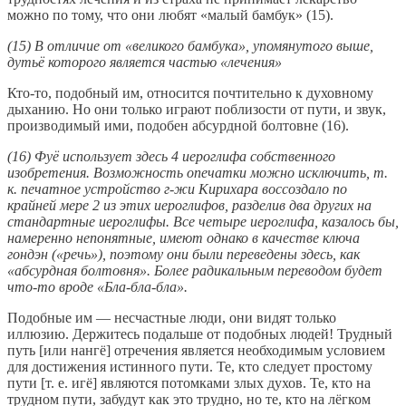
можно по тому, что они любят «малый бамбук» (15).
(15) В отличие от «великого бамбука», упомянутого выше,
дутьё которого является частью «лечения»
Кто-то, подобный им, относится почтительно к духовному
дыханию. Но они только играют поблизости от пути, и звук,
производимый ими, подобен абсурдной болтовне (16).
(16) Фуё использует здесь 4 иероглифа собственного
изобретения. Возможность опечатки можно исключить, т.
к. печатное устройство г-жи Кирихара воссоздало по
крайней мере 2 из этих иероглифов, разделив два других на
стандартные иероглифы. Все четыре иероглифа, казалось бы,
намеренно непонятные, имеют однако в качестве ключа
гондэн («речь»), поэтому они были переведены здесь, как
«абсурдная болтовня». Более радикальным переводом будет
что-то вроде «Бла-бла-бла».
Подобные им — несчастные люди, они видят только
иллюзию. Держитесь подальше от подобных людей! Трудный
путь [или нангё] отречения является необходимым условием
для достижения истинного пути. Те, кто следует простому
пути [т. е. игё] являются потомками злых духов. Те, кто на
трудном пути, забудут как это трудно, но те, кто на лёгком