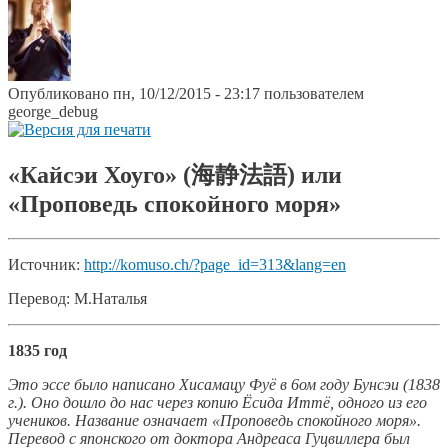
Опубликовано пн, 10/12/2015 - 23:17 пользователем
george_debug
«Кайсэи Хоуго» (海静法語) или
«Проповедь спокойного моря»
Источник:
http://komuso.ch/?page_id=313&lang=en
Перевод: М.Наталья
1835 год
Это эссе было написано Хисамацу Фуё в 6ом году Бунсэи (1838
г.). Оно дошло до нас через копию Ёсида Иттё, одного из его
учеников. Название означает «Проповедь спокойного моря».
Перевод с японского от доктора Андреаса Гуцвиллера был