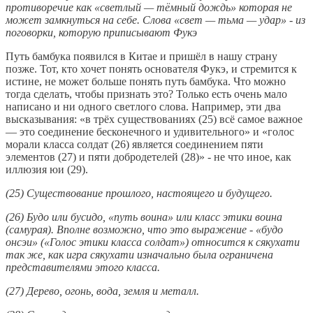
противоречие как «светлый — тёмный дождь» которая не
может замкнуться на себе. Слова «свет — тьма — удар» - из
поговорки, которую приписывают Фукэ
Путь бамбука появился в Китае и пришёл в нашу страну
позже. Тот, кто хочет понять основателя Фукэ, и стремится к
истине, не может больше понять путь бамбука. Что можно
тогда сделать, чтобы признать это? Только есть очень мало
написано и ни одного светлого слова. Например, эти два
высказывания: «в трёх существованиях (25) всё самое важное
— это соединение бесконечного и удивительного» и «голос
морали класса солдат (26) является соединением пяти
элементов (27) и пяти добродетелей (28)» - не что иное, как
иллюзия юи (29).
(25) Существование прошлого, настоящего и будущего.
(26) Будо или бусидо, «путь воина» или класс этики воина
(самурая). Вполне возможно, что это выражение - «будо
онсэи» («Голос этики класса солдат») относится к сякухати
так же, как игра сякухати изначально была ограничена
представителями этого класса.
(27) Дерево, огонь, вода, земля и металл.