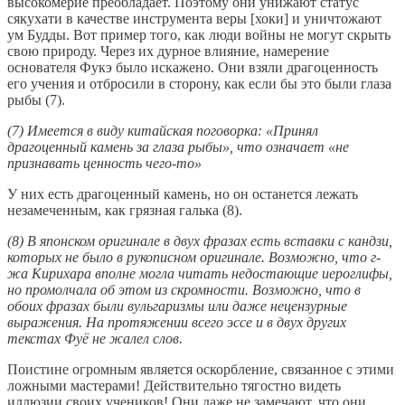
высокомерие преобладает. Поэтому они унижают статус
сякухати в качестве инструмента веры [хоки] и уничтожают
ум Будды. Вот пример того, как люди войны не могут скрыть
свою природу. Через их дурное влияние, намерение
основателя Фукэ было искажено. Они взяли драгоценность
его учения и отбросили в сторону, как если бы это были глаза
рыбы (7).
(7) Имеется в виду китайская поговорка: «Принял
драгоценный камень за глаза рыбы», что означает «не
признавать ценность чего-то»
У них есть драгоценный камень, но он останется лежать
незамеченным, как грязная галька (8).
(8) В японском оригинале в двух фразах есть вставки с кандзи,
которых не было в рукописном оригинале. Возможно, что г-
жа Кирихара вполне могла читать недостающие иероглифы,
но промолчала об этом из скромности. Возможно, что в
обоих фразах были вульгаризмы или даже нецензурные
выражения. На протяжении всего эссе и в двух других
текстах Фуё не жалел слов.
Поистине огромным является оскорбление, связанное с этими
ложными мастерами! Действительно тягостно видеть
иллюзии своих учеников! Они даже не замечают, что они