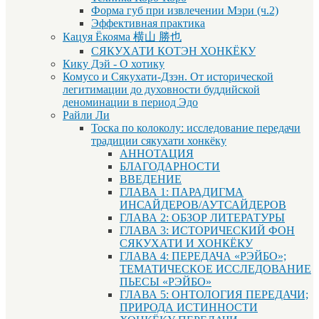
Форма губ при извлечении Мэри (ч.2)
Эффективная практика
Кацуя Ёкояма 横山 勝也
СЯКУХАТИ КОТЭН ХОНКЁКУ
Кику Дэй - О хотику
Комусо и Сякухати-Дзэн. От исторической
легитимации до духовности буддийской
деноминации в период Эдо
Райли Ли
Тоска по колоколу: исследование передачи
традиции сякухати хонкёку
АННОТАЦИЯ
БЛАГОДАРНОСТИ
ВВЕДЕНИЕ
ГЛАВА 1: ПАРАДИГМА
ИНСАЙДЕРОВ/АУТСАЙДЕРОВ
ГЛАВА 2: ОБЗОР ЛИТЕРАТУРЫ
ГЛАВА 3: ИСТОРИЧЕСКИЙ ФОН
СЯКУХАТИ И ХОНКЁКУ
ГЛАВА 4: ПЕРЕДАЧА «РЭЙБО»;
ТЕМАТИЧЕСКОЕ ИССЛЕДОВАНИЕ
ПЬЕСЫ «РЭЙБО»
ГЛАВА 5: ОНТОЛОГИЯ ПЕРЕДАЧИ;
ПРИРОДА ИСТИННОСТИ