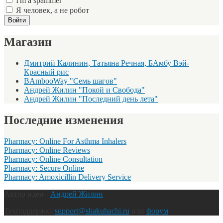
I'm a spammer
Я человек, а не робот
Магазин
Дмитрий Калинин, Татьяна Речная, БАмбу Вэй-
Красный рис
BAmbooWay "Семь шагов"
Андрей Жилин "Покой и Свобода"
Андрей Жилин "Последний день лета"
Последние изменения
Pharmacy: Online For Asthma Inhalers
Pharmacy: Online Reviews
Pharmacy: Online Consultation
Pharmacy: Secure Online
Pharmacy: Amoxicillin Delivery Service
Автор идеи -
Андрей Жилин
Техподдержка
support@shakuhachi.ru
или
форум