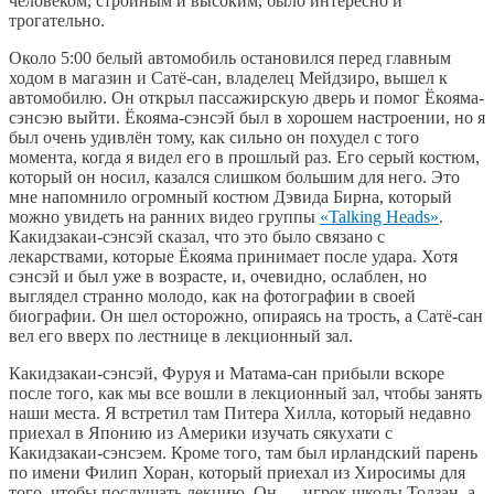
человеком, стройным и высоким, было интересно и
трогательно.
Около 5:00 белый автомобиль остановился перед главным
ходом в магазин и Сатё-сан, владелец Мейдзиро, вышел к
автомобилю. Он открыл пассажирскую дверь и помог Ёкояма-
сэнсэю выйти. Ёкояма-сэнсэй был в хорошем настроении, но я
был очень удивлён тому, как сильно он похудел с того
момента, когда я видел его в прошлый раз. Его серый костюм,
который он носил, казался слишком большим для него. Это
мне напомнило огромный костюм Дэвида Бирна, который
можно увидеть на ранних видео группы
«Talking Heads»
.
Какидзакаи-сэнсэй сказал, что это было связано с
лекарствами, которые Ёкояма принимает после удара. Хотя
сэнсэй и был уже в возрасте, и, очевидно, ослаблен, но
выглядел странно молодо, как на фотографии в своей
биографии. Он шел осторожно, опираясь на трость, а Сатё-сан
вел его вверх по лестнице в лекционный зал.
Какидзакаи-сэнсэй, Фуруя и Матама-сан прибыли вскоре
после того, как мы все вошли в лекционный зал, чтобы занять
наши места. Я встретил там Питера Хилла, который недавно
приехал в Японию из Америки изучать сякухати с
Какидзакаи-сэнсэем. Кроме того, там был ирландский парень
по имени Филип Хоран, который приехал из Хиросимы для
того, чтобы послушать лекцию. Он — игрок школы Тодзан, а