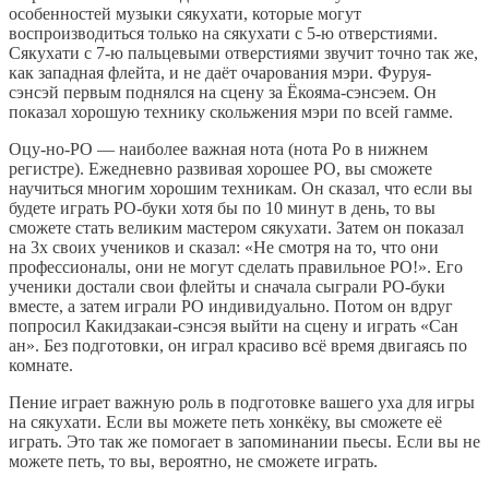
особенностей музыки сякухати, которые могут
воспроизводиться только на сякухати с 5-ю отверстиями.
Сякухати с 7-ю пальцевыми отверстиями звучит точно так же,
как западная флейта, и не даёт очарования мэри. Фуруя-
сэнсэй первым поднялся на сцену за Ёкояма-сэнсэем. Он
показал хорошую технику скольжения мэри по всей гамме.
Оцу-но-РО — наиболее важная нота (нота Ро в нижнем
регистре). Ежедневно развивая хорошее РО, вы сможете
научиться многим хорошим техникам. Он сказал, что если вы
будете играть РО-буки хотя бы по 10 минут в день, то вы
сможете стать великим мастером сякухати. Затем он показал
на 3х своих учеников и сказал: «Не смотря на то, что они
профессионалы, они не могут сделать правильное РО!». Его
ученики достали свои флейты и сначала сыграли РО-буки
вместе, а затем играли РО индивидуально. Потом он вдруг
попросил Какидзакаи-сэнсэя выйти на сцену и играть «Сан
ан». Без подготовки, он играл красиво всё время двигаясь по
комнате.
Пение играет важную роль в подготовке вашего уха для игры
на сякухати. Если вы можете петь хонкёку, вы сможете её
играть. Это так же помогает в запоминании пьесы. Если вы не
можете петь, то вы, вероятно, не сможете играть.