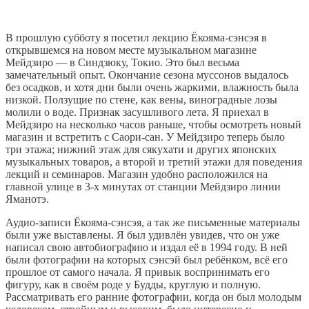
В прошлую субботу я посетил лекцию Ёкояма-сэнсэя в
открывшемся на новом месте музыкальном магазине
Мейдзиро — в Синдзюку, Токио. Это был весьма
замечательный опыт. Окончание сезона муссонов выдалось
без осадков, и хотя дни были очень жаркими, влажность была
низкой. Ползущие по стене, как вены, виноградные лозы
молили о воде. Признак засушливого лета. Я приехал в
Мейдзиро на несколько часов раньше, чтобы осмотреть новый
магазин и встретить с Саори-сан. У Мейдзиро теперь было
три этажа; нижний этаж для сякухати и других японских
музыкальных товаров, а второй и третий этажи для поведения
лекций и семинаров. Магазин удобно расположился на
главной улице в 3-х минутах от станции Мейдзиро линии
Яманотэ.
Аудио-записи Ёкояма-сэнсэя, а так же письменные материалы
были уже выставлены. Я был удивлён увидев, что он уже
написал свою автобиографию и издал её в 1994 году. В ней
были фотографии на которых сэнсэй был ребёнком, всё его
прошлое от самого начала. Я привык воспринимать его
фигуру, как в своём роде у Будды, круглую и полную.
Рассматривать его ранние фотографии, когда он был молодым