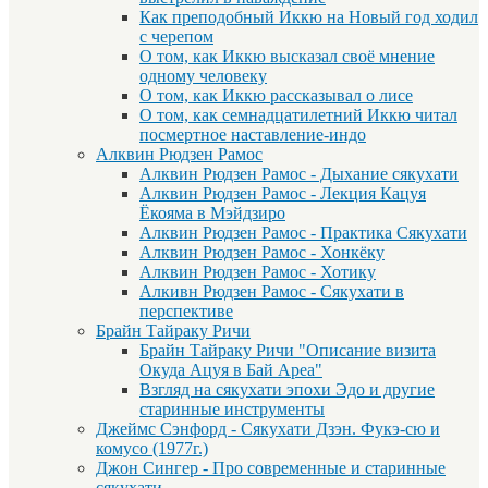
Как преподобный Иккю на Новый год ходил
с черепом
О том, как Иккю высказал своё мнение
одному человеку
О том, как Иккю рассказывал о лисе
О том, как семнадцатилетний Иккю читал
посмертное наставление-индо
Алквин Рюдзен Рамос
Алквин Рюдзен Рамос - Дыхание сякухати
Алквин Рюдзен Рамос - Лекция Кацуя
Ёкояма в Мэйдзиро
Алквин Рюдзен Рамос - Практика Сякухати
Алквин Рюдзен Рамос - Хонкёку
Алквин Рюдзен Рамос - Хотику
Алкивн Рюдзен Рамос - Сякухати в
перспективе
Брайн Тайраку Ричи
Брайн Тайраку Ричи "Описание визита
Окуда Ацуя в Бай Ареа"
Взгляд на сякухати эпохи Эдо и другие
старинные инструменты
Джеймс Сэнфорд - Сякухати Дзэн. Фукэ-сю и
комусо (1977г.)
Джон Сингер - Про современные и старинные
сякухати