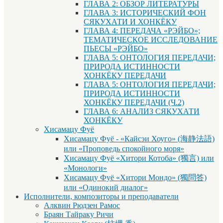
ГЛАВА 2: ОБЗОР ЛИТЕРАТУРЫ
ГЛАВА 3: ИСТОРИЧЕСКИЙ ФОН
СЯКУХАТИ И ХОНКЁКУ
ГЛАВА 4: ПЕРЕДАЧА «РЭЙБО»;
ТЕМАТИЧЕСКОЕ ИССЛЕДОВАНИЕ
ПЬЕСЫ «РЭЙБО»
ГЛАВА 5: ОНТОЛОГИЯ ПЕРЕДАЧИ;
ПРИРОДА ИСТИННОСТИ
ХОНКЁКУ ПЕРЕДАЧИ
ГЛАВА 5: ОНТОЛОГИЯ ПЕРЕДАЧИ;
ПРИРОДА ИСТИННОСТИ
ХОНКЁКУ ПЕРЕДАЧИ (Ч.2)
ГЛАВА 6: АНАЛИЗ СЯКУХАТИ
ХОНКЁКУ
Хисамацу Фуё
Хисамацу Фуё - «Кайсэи Хоуго» (海静法語)
или «Проповедь спокойного моря»
Хисамацу Фуё «Хитори Котоба» (獨言) или
«Монологи»
Хисамацу Фуё «Хитори Мондо» (獨問答)
или «Одинокий диалог»
Исполнители, композиторы и преподаватели
Алквин Рюдзен Рамос
Браян Тайраку Ричи