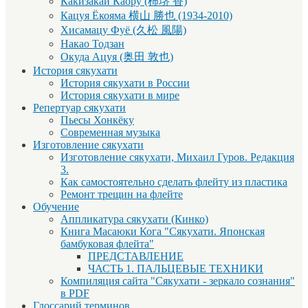
Какизакаи Каору (柿堺 香)
Кацуя Ёкояма 横山 勝也 (1934-2010)
Хисамацу Фуё (久松 風陽)
Накао Тодзан
Окуда Ацуя (奥田 敦也)
История сякухати
История сякухати в России
История сякухати в мире
Репертуар сякухати
Пьесы Хонкёку
Современная музыка
Изготовление сякухати
Изготовление сякухати, Михаил Гуров. Редакция
3.
Как самостоятельно сделать флейту из пластика
Ремонт трещин на флейте
Обучение
Аппликатура сякухати (Кинко)
Книга Масаюки Кога "Сякухати. Японская
бамбуковая флейта"
ПРЕДСТАВЛЕНИЕ
ЧАСТЬ 1. ПАЛЬЦЕВЫЕ ТЕХНИКИ
Компиляция сайта "Сякухати - зеркало сознания"
в PDF
Глоссарий терминов