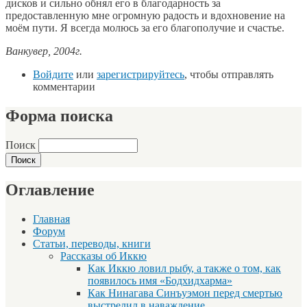
дисков и сильно обнял его в благодарность за
предоставленную мне огромную радость и вдохновение на
моём пути. Я всегда молюсь за его благополучие и счастье.
Ванкувер, 2004г.
Войдите
или
зарегистрируйтесь
, чтобы отправлять
комментарии
Форма поиска
Поиск
Оглавление
Главная
Форум
Статьи, переводы, книги
Рассказы об Иккю
Как Иккю ловил рыбу, а также о том, как
появилось имя «Бодхидхарма»
Как Нинагава Синъуэмон перед смертью
выстрелил в наваждение