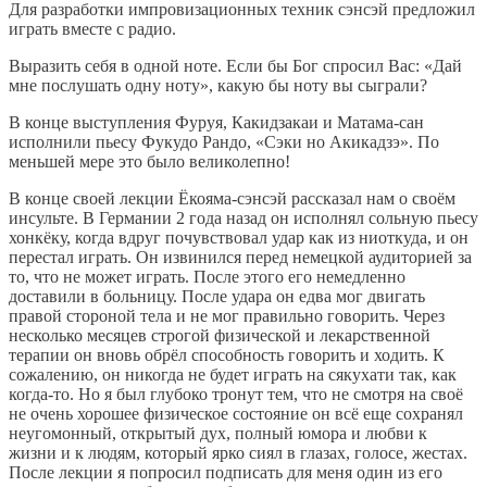
Для разработки импровизационных техник сэнсэй предложил
играть вместе с радио.
Выразить себя в одной ноте. Если бы Бог спросил Вас: «Дай
мне послушать одну ноту», какую бы ноту вы сыграли?
В конце выступления Фуруя, Какидзакаи и Матама-сан
исполнили пьесу Фукудо Рандо, «Сэки но Акикадзэ». По
меньшей мере это было великолепно!
В конце своей лекции Ёкояма-сэнсэй рассказал нам о своём
инсульте. В Германии 2 года назад он исполнял сольную пьесу
хонкёку, когда вдруг почувствовал удар как из ниоткуда, и он
перестал играть. Он извинился перед немецкой аудиторией за
то, что не может играть. После этого его немедленно
доставили в больницу. После удара он едва мог двигать
правой стороной тела и не мог правильно говорить. Через
несколько месяцев строгой физической и лекарственной
терапии он вновь обрёл способность говорить и ходить. К
сожалению, он никогда не будет играть на сякухати так, как
когда-то. Но я был глубоко тронут тем, что не смотря на своё
не очень хорошее физическое состояние он всё еще сохранял
неугомонный, открытый дух, полный юмора и любви к
жизни и к людям, который ярко сиял в глазах, голосе, жестах.
После лекции я попросил подписать для меня один из его