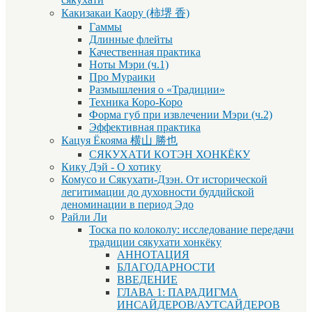
Какизакаи Каору (柿堺 香)
Гаммы
Длинные флейты
Качественная практика
Ноты Мэри (ч.1)
Про Мураики
Размышления о «Традиции»
Техника Коро-Коро
Форма губ при извлечении Мэри (ч.2)
Эффективная практика
Кацуя Ёкояма 横山 勝也
СЯКУХАТИ КОТЭН ХОНКЁКУ
Кику Дэй - О хотику
Комусо и Сякухати-Дзэн. От исторической
легитимации до духовности буддийской
деноминации в период Эдо
Райли Ли
Тоска по колоколу: исследование передачи
традиции сякухати хонкёку
АННОТАЦИЯ
БЛАГОДАРНОСТИ
ВВЕДЕНИЕ
ГЛАВА 1: ПАРАДИГМА
ИНСАЙДЕРОВ/АУТСАЙДЕРОВ