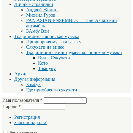
Личные странички
Андрей Жилин
Михаил Гуров
PAN ASIAN ENSEMBLE — Пан-Азиатский
ансамбль
БАмбу Вэй
Традиционная японская музыка
Придворная музыка гагаку
Сякухати на видео
Традиционные инструменты японской музыки
Виды Сякухати
Кото
Тэмпуку
Архив
Другая информация
Бамбук
Где приобрести сякухати
Имя пользователя
*
Пароль
*
Регистрация
Забыли пароль?