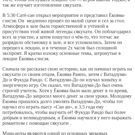
так же изучает изготовление сякухати.
В 5:30 Сатё-сан открыл мероприятие и представил Ёкояма-
сэнсэя. Он медленно прошёл по малой сцене и сел за стол.
Атмосфера в зале была торжественной и учтивой в
присутствии этой живой легенды сякухати. Он поблагодарил
всех за участие, а затем пошутил о чём-то, что тотчас же
разрядило обстановку в зале, и все успокоились. Затем он
перешел к лекции, и в течении 2х часов был сплошной
экспромт. Я кратко изложу основные темы, затронутые в
лекции Ёкояма-сэнсэя.
Сначала он рассказал свою историю, как он начинал играть на
сякухати со своим отцом, Ёкояма Рампо, затем с Ватадзуми-
До и Фукуда Рандо. С Ватадзуми-До он изучал хонкёку и
энергичную игру. Он сказал, что Ватадзуми-До был очень
строгий учитель. Хотя у Ёкояма было мало денег в то время,
Ватадзуми-До запросил много денег за свои уроки. Молодому
Ёкояма пришлось долго умолять Ватадзуми-До, чтобы тот
научил его играть пьесу «Сан ан», и 3,5 года ему
потребовалось, чтобы выучить её! Фукудо Рандо был более
добрым и великодушным, и Ёкояма научился у него выражать
романтизм с помощью сякухати .
Мэри-ноты являются одной из основных звуковых