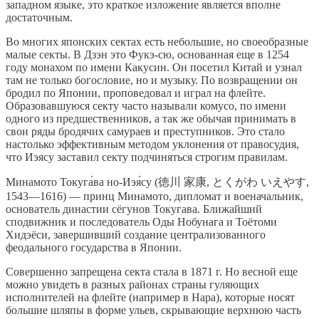
западном языке, это краткое изложение является вполне
достаточным.
Во многих японских сектах есть небольшие, но своеобразные
малые секты. В Дзэн это Фукэ-сю, основанная еще в 1254
году монахом по имени Какусин. Он посетил Китай и узнал
там не только богословие, но и музыку. По возвращении он
бродил по Японии, проповедовал и играл на флейте.
Образовавшуюся секту часто называли комусо, по имени
одного из предшественников, а так же обычая принимать в
свои ряды бродячих самураев и преступников. Это стало
настолько эффективным методом уклонения от правосудия,
что Иэясу заставил секту подчиняться строгим правилам.
Минамото Токуга́ва но-Иэя́су (徳川 家康, とくがわ いえやす,
1543—1616) — принц Минамото, дипломат и военачальник,
основатель династии сёгунов Токугава. Ближайший
сподвижник и последователь Оды Нобунага и Тоётоми
Хидэёси, завершивший создание централизованного
феодального государства в Японии.
Совершенно запрещена секта стала в 1871 г. Но весной еще
можно увидеть в разных районах страны гуляющих
исполнителей на флейте (например в Нара), которые носят
большие шляпы в форме ульев, скрывающие верхнюю часть