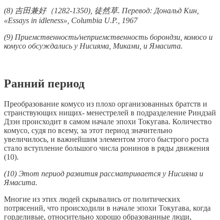
(8) 吉田兼好（1282-1350), 徒然草. Перевод: Дональд Кин,
«Essays in idleness», Columbia U.P., 1967
(9) Приемственность/неприемственность борондзи, комосо и
комусо обсуждались у Нисияма, Миками, и Ямасита.
Ранний период
Преобразование комусо из плохо организованных братств и
странствующих нищих- менестрелей в подразделение Риндзай
Дзэн происходит в самом начале эпохи Токугава. Количество
комусо, судя по всему, за этот период значительно
увеличилось, и важнейшим элементом этого быстрого роста
стало вступление большого числа ронинов в ряды движения
(10).
(10) Этот период развития рассматривается у Нисияма и
Ямасита.
Многие из этих людей скрывались от политических
потрясений, что происходили в начале эпохи Токугава, когда
горделивые, относительно хорошо образованные люди,