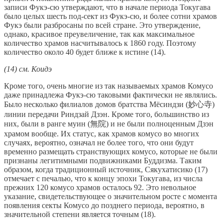
записи Фукэ-сю утверждают, что в начале периода Токугава
было целых шесть под-сект из Фукэ-сю, и более сотни храмов
Фукэ были разбросаны по всей стране. Это утверждение,
однако, красивое преувеличение, так как максимальное
количество храмов насчитывалось к 1860 году. Поэтому
количество около 40 будет ближе к истине (14).
(14) см. Коидэ
Кроме того, очень многие из так называемых храмов Комусо
даже принадлежа Фукэ-сю таковыми фактически не являлись.
Было несколько филиалов домов братства Мёсиндзи (妙心寺)
линии передачи Риндзай Дзэн. Кроме того, большинство из
них, были в ранге муин (無院) и не были полноценным Дзэн
храмом вообще. Их статус, как храмов комусо во многих
случаях, вероятно, означал не более того, что они будут
временно размещать странствующих комусо, которые не были
признаны легитимными подвижниками Буддизма. Таким
образом, когда традиционный источник, Сякухатисико (17)
отмечает с печалью, что к концу эпохи Токугава, из числа
прежних 120 комусо храмов осталось 92. Это невольное
указание, свидетельствующее о значительном росте с момента
появления секты Комусо до позднего периода, вероятно, в
значительной степени является точным (18).