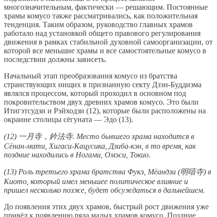
многозначительным, фактически — решающим. Постоянные
храмы комусо также рассматривались, как положительная
тенденция. Таким образом, руководство главных храмов
работало над установкой общего правового регулирования
движения в рамках стабильной духовной самоорганизации, от
которой все меньшие храмы и все самостоятельные комусо в
последствии должны зависеть.
Начальный этап преобразования комусо из братства
странствующих нищих в признанную секту Дзэн-Буддизма
являлся процессом, который проходил в основном под
покровительством двух древних храмов комусо. Это были
Итигэтсудзи и Рэйходзи (12), которые были расположены на
окраине столицы сёгуната — Эдо (13).
(12) 一月寺，鈐法寺. Место бывшего храма находится в
Сёнан-мати, Хигаси-Кацусика, Дзиба-кэн, в то время, как
поздние находились в Ногами, Омэси, Токио.
(13) Роль третьего храма братства Фукэ, Мёандзи (明喑寺) в
Киото, который имел меньшее политическое влияние и
пришел несколько позже, будет обсуждаться в дальнейшем.
До появления этих двух храмов, быстрый рост движения уже
привёл к появлению ряда малых храмов комусо. Поздние