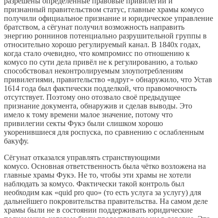
разрешены определённые правовые привилегии и
признанный правительством статус, главные храмы комусо
получили официальное признание и юридическое управление
братством, а сёгунат получил возможность направить
энергию роннинов потенциально разрушительной группы в
относительно хорошо регулируемый канал. В 1840х годах,
когда стало очевидно, что компромисс по отношению к
комусо по сути дела привёл не к регулированию, а только
способствовал неконтролируемым злоупотреблениям
привилегиями, правительство «вдруг» обнаружило, что Устав
1614 года был фактически подделкой, что правомочность
отсутствует. Поэтому оно отозвало своё предыдущее
признание документа, обнаружив и сделав выводы. Это
имело к тому времени малое значение, потому что
привилегии секты Фукэ были слишком хорошо
укоренившиеся для роспуска, по сравнению с ослабленным
бакуфу.
Сёгунат отказался управлять странствующими
комусо. Основная ответственность была чётко возложена на
главные храмы Фукэ. Не то, чтобы эти храмы не хотели
наблюдать за комусо. Фактически такой контроль был
необходим как «quid pro quo» (то есть услуга за услугу) для
дальнейшего покровительства правительства. На самом деле
храмы были не в состоянии поддерживать юридические