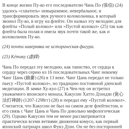
В конце жизни Пу-ко его последователю Чань По (張伯) (24)
удалось «схватить» невыразимое, невербальное, и
трансформировать звук ручного колокольчика, в который
звонил Пу-ко, в игру на флейте. Он назвал эту мелодию для
флейты «Полый колокол» или «Пустой колокол» (25) так как
флейта была полая и имела звук почти такой же, как и
колокольчик Пу-ко.
(24) почти наверняка не историческая фигура.
(25) Кётаку (虚鐸)
Чань По передал эту мелодию, как таинство, от сердца к
сердцу через серию из 16 последовательных Чанг некоему
Чанг Цань (娘麥) (26) в 13 веке. Чанг Цань передал не только
пьесу «Пустой колокол», но традицию постоянной дзенской
медитации. В замке Ху-куо (27) в Чен-чоу он встретил
уважаемого японского монаха, Какусин Хатто Дзэндзи (覚心
法灯禅師) (1207-1298гг) (28) и передал ему «Пустой колокол».
Считается, что Какусин не был на самом деле флейтистом, и
его связь с Чанг Цань и Чань По довольно мифологическая
(29). Однако Какусин тем не менее рассматривается
практически всеми ветвями движения комусо, как первый
японский патриарх школ Фукэ Дзэн. Он не без посторонней