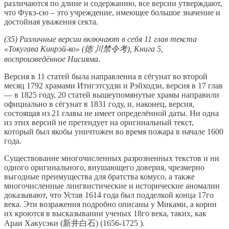
различаются по длине и содержанию, все версии утверждают,
что Фукэ-сю – это учреждение, имеющее большое значение и
достойная уважения секта.
(35) Различные версии включают в себя 11 глав текста
«Токугава Кинрэй-ко» (徳 川禁令考), Книга 5,
воспроизведённое Нисияма.
Версия в 11 статей была направленна в сёгунат во второй
месяц 1792 храмами Итигэтсудзи и Рэйходзи, версия в 17 глав
— в 1825 году, 20 статей вышеупомянутые храмы направили
официально в сёгунат в 1831 году, и, наконец, версия,
состоящая из 21 главы не имеет определённой даты. Ни одна
из этих версий не претендует на оригинальный текст,
который был якобы уничтожен во время пожара в начале 1600
года.
Существование многочисленных разрозненных текстов и ни
одного оригинального, внушающего доверия, чрезмерно
выгодные преимущества для братства комусо, а также
многочисленные лингвистические и исторические аномалии
доказывают, что Устав 1614 года был подделкой конца 17го
века. Эти возражения подробно описаны у Миками, а корни
их кроются в высказывании ученых 18го века, таких, как
Араи Хакусэки (新井白石) (1656-1725 ).