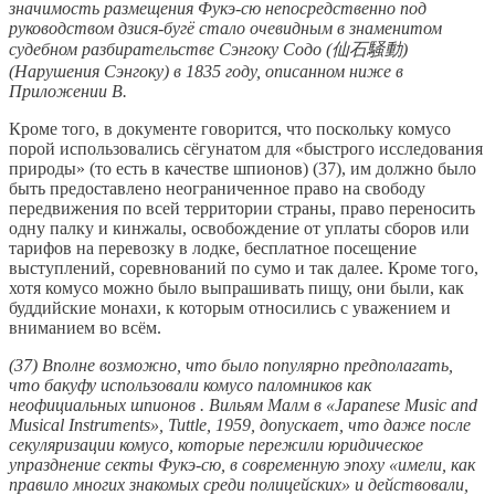
значимость размещения Фукэ-сю непосредственно под
руководством дзися-бугё стало очевидным в знаменитом
судебном разбирательстве Сэнгоку Содо (仙石騒動)
(Нарушения Сэнгоку) в 1835 году, описанном ниже в
Приложении В.
Кроме того, в документе говорится, что поскольку комусо
порой использовались сёгунатом для «быстрого исследования
природы» (то есть в качестве шпионов) (37), им должно было
быть предоставлено неограниченное право на свободу
передвижения по всей территории страны, право переносить
одну палку и кинжалы, освобождение от уплаты сборов или
тарифов на перевозку в лодке, бесплатное посещение
выступлений, соревнований по сумо и так далее. Кроме того,
хотя комусо можно было выпрашивать пищу, они были, как
буддийские монахи, к которым относились с уважением и
вниманием во всём.
(37) Вполне возможно, что было популярно предполагать,
что бакуфу использовали комусо паломников как
неофициальных шпионов . Вильям Малм в «Japanese Music and
Musical Instruments», Tuttle, 1959, допускает, что даже после
секуляризации комусо, которые пережили юридическое
упразднение секты Фукэ-сю, в современную эпоху «имели, как
правило многих знакомых среди полицейских» и действовали,