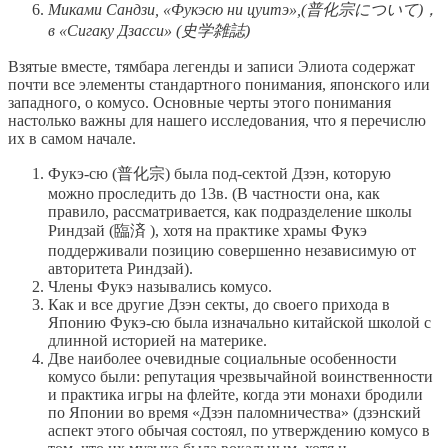
Миками Сандзи, «Фукэсю ни цуитэ»,(普化宗について)，
в «Сигаку Дзасси» (史学雑誌)
Взятые вместе, тямбара легенды и записи Элиота содержат
почти все элементы стандартного понимания, японского или
западного, о комусо. Основные черты этого понимания
настолько важны для нашего исследования, что я перечислю
их в самом начале.
Фукэ-сю (普化宗) была под-сектой Дзэн, которую
можно проследить до 13в. (В частности она, как
правило, рассматривается, как подразделение школы
Риндзай (臨済 ), хотя на практике храмы Фукэ
поддерживали позицию совершенно независимую от
авторитета Риндзай).
Члены Фукэ назывались комусо.
Как и все другие Дзэн секты, до своего прихода в
Японию Фукэ-сю была изначально китайской школой с
длинной историей на материке.
Две наиболее очевидные социальные особенности
комусо были: репутация чрезвычайной воинственности
и практика игры на флейте, когда эти монахи бродили
по Японии во время «Дзэн паломничества» (дзэнский
аспект этого обычая состоял, по утверждению комусо в