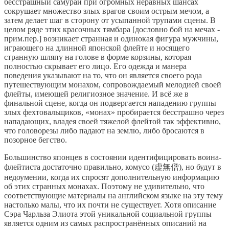
бесстрашный самурай при огромных неравных шансах
сокрушает множество злых врагов своим острым мечом, а
затем делает шаг в сторону от усыпанной трупами сцены. В
целом ряде этих красочных тямбара [дословно бой на мечах -
прим.пер.] возникает странная и одинокая фигура мужчины,
играющего на длинной японской флейте и носящего
странную шляпу на голове в форме корзины, которая
полностью скрывает его лицо. Его одежда и манера
поведения указывают на то, что он является своего рода
путешествующим монахом, сопровождаемый мелодией своей
флейты, имеющей религиозное значение. И всё же в
финальной сцене, когда он подвергается нападению группы
злых фехтовальщиков, «монах» пробирается бесстрашно через
нападающих, владея своей тяжелой флейтой так эффективно,
что головорезы либо падают на землю, либо бросаются в
позорное бегство.
Большинство японцев в состоянии идентифицировать воина-
флейтиста достаточно правильно, комусо (虚無僧), но будут в
недоумении, когда их спросят дополнительную информацию
об этих странных монахах. Поэтому не удивительно, что
соответствующие материалы на английском языке на эту тему
настолько малы, что их почти не существует. Хотя описание
Сэра Чарльза Элиота этой уникальной социальной группы
является одним из самых распространённых описаний на