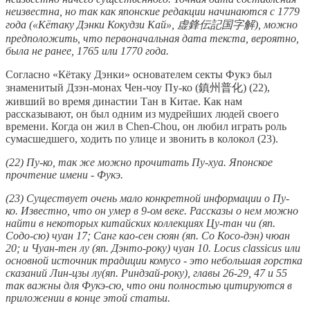
неизвестна, но так как японские редакции начинаются с 1779
года («Кётаку Дэнки Кокудзи Кай», 虚鋒伝記国字解), можно
предположить, что первоначальная дата текста, вероятно,
была не ранее, 1765 или 1770 года.
Согласно «Кётаку Дэнки» основателем секты Фукэ был
знаменитый Дзэн-монах Чен-чоу Пу-ко (鎮州普化) (22),
живший во время династии Тан в Китае. Как нам
рассказывают, он был одним из мудрейших людей своего
времени. Когда он жил в Chen-Сhou, он любил играть роль
сумасшедшего, ходить по улице и звонить в колокол (23).
(22) Пу-ко, так же можно прочитать Пу-хуа. Японское
прочтение имени - Фукэ.
(23) Существует очень мало конкретной информации о Пу-
ко. Известно, что он умер в 9-ом веке. Рассказы о нем можно
найти в некоторых китайских коллекциях Цу-тан чи (яп.
Содо-сю) чуан 17; Санг као-сен сюян (яп. Со Косо-дэн) чюан
20; и Чуан-тен лу (яп. Дэнто-року) чуан 10. Locus classicus или
основной источник традиции комусо - это небольшая горстка
сказаний Лин-цзы лу(яп. Риндзай-року), главы 26-29, 47 и 55
так важны для Фукэ-сю, что они полностью цитируются в
приложении в конце этой статьи.