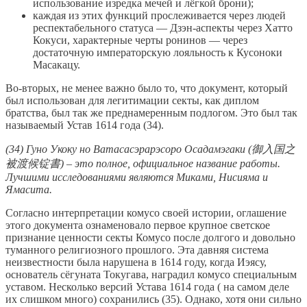
использование изредка мечей и лёгкой брони);
каждая из этих функций прослеживается через людей
респектабельного статуса — Дзэн-аспекты через Хатто
Кокуси, характерные черты ронинов — через
достаточную императорскую лояльность к Кусоноки
Масакацу.
Во-вторых, не менее важно было то, что документ, который
был использован для легитимации секты, как диплом
братства, был так же преднамеренным подлогом. Это был так
называемый Устав 1614 года (34).
(34) Гуно Укоку но Ватасасэрарэсоро Осадамэгаки (御入国之
被渡候锭書) – это полное, официальное название работы.
Лучшими исследованиями являются Миками, Нисияма и
Ямасита.
Согласно интерпретации комусо своей истории, оглашение
этого документа ознаменовало первое крупное светское
признание ценности секты Комусо после долгого и довольно
туманного религиозного прошлого. Эта давняя система
неизвестности была нарушена в 1614 году, когда Иэясу,
основатель сёгуната Токугава, наградил комусо специальным
уставом. Несколько версий Устава 1614 года ( на самом деле
их слишком много) сохранились (35). Однако, хотя они сильно