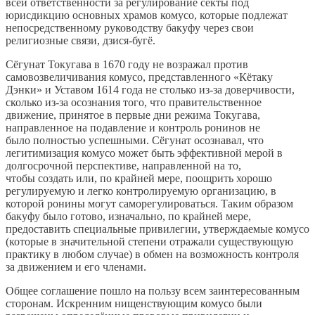
всей ответственности за регулирование секты под
юрисдикцию основных храмов комусо, которые подлежат
непосредственному руководству бакуфу через свои
религиозные связи, дзися-бугё.
Сёгунат Токугава в 1670 году не возражал против
самовозвеличивания комусо, представленного «Кётаку
Дэнки» и Уставом 1614 года не столько из-за доверчивости,
сколько из-за осознания того, что правительственное
движение, принятое в первые дни режима Токугава,
направленное на подавление и контроль ронинов не
было полностью успешными. Сёгунат осознавал, что
легитимизация комусо может быть эффективной мерой в
долгосрочной перспективе, направленной на то,
чтобы создать или, по крайней мере, поощрить хорошо
регулируемую и легко контролируемую организацию, в
которой ронины могут саморегулироваться. Таким образом
бакуфу было готово, изначально, по крайней мере,
предоставить специальные привилегии, утверждаемые комусо
(которые в значительной степени отражали существующую
практику в любом случае) в обмен на возможность контроля
за движением и его членами.
Общее соглашение пошло на пользу всем заинтересованным
сторонам. Искренним нищенствующим комусо были