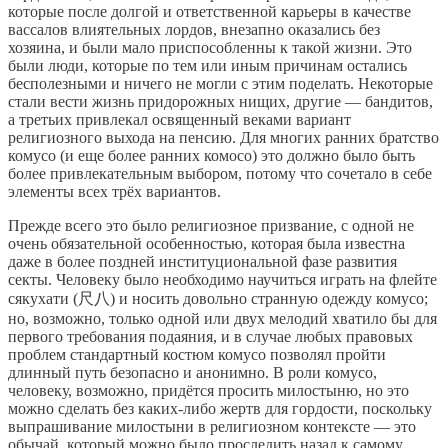
которые после долгой и ответственной карьеры в качестве
вассалов влиятельных лордов, внезапно оказались без
хозяина, и были мало приспособленны к такой жизни. Это
были люди, которые по тем или иным причинам остались
бесполезными и ничего не могли с этим поделать. Некоторые
стали вести жизнь придорожных нищих, другие — бандитов,
а третьих привлекал освященный веками вариант
религиозного выхода на пенсию. Для многих ранних братство
комусо (и еще более ранних комосо) это должно было быть
более привлекательным выбором, потому что сочетало в себе
элементы всех трёх вариантов.
Прежде всего это было религиозное призвание, с одной не
очень обязательной особенностью, которая была известна
даже в более поздней институциональной фазе развития
секты. Человеку было необходимо научиться играть на флейте
сякухати (尺八) и носить довольно странную одежду комусо;
но, возможно, только одной или двух мелодий хватило бы для
первого требования подаяния, и в случае любых правовых
проблем стандартный костюм комусо позволял пройти
длинный путь безопасно и анонимно. В роли комусо,
человеку, возможно, придётся просить милостыню, но это
можно сделать без каких-либо жертв для гордости, поскольку
выпрашивание милостыни в религиозном контексте — это
обычай, который можно было проследить назад к самому