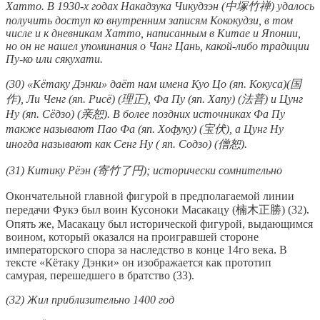
Хатто. В 1930-х годах Накадзука Чикудзэн (中塚竹禅) удалось
получить доступ ко внутренним записям Кококудзи, в том
числе и к дневникам Хатто, написанным в Китае и Японии,
но он не нашел упоминания о Чанг Цань, какой-либо традиции
Пу-ко или сякухати.
(30) «Кётаку Дэнки» даёт нам имена Куо Цо (яп. Кокуса)(国
作), Ли Ченг (яп. Рисё) (理正), Фа Пу (яп. Хапу) (法普) и Цунг
Ну (яп. Сёдзо) (亲恕). В более поздних источниках Фа Пу
также называют Пао Фа (яп. Хофуку) (宝伏), а Цунг Ну
иногда называют как Сенг Ну ( яп. Содзо) (僧恕).
(31) Китику Рёэн (寄竹了円); исторически сомнительно
Окончательной главной фигурой в предполагаемой линии
передачи Фукэ был воин Кусоноки Масакацу (楠木正勝) (32).
Опять же, Масакацу был исторической фигурой, выдающимся
воином, который оказался на проигравшей стороне
императорского спора за наследство в конце 14го века. В
тексте «Кётаку Дэнки» он изображается как прототип
самурая, перешедшего в братство (33).
(32) Жил приблизительно 1400 год