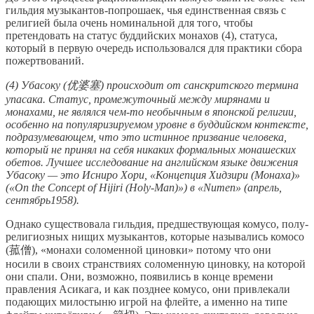
гильдия музыкантов-попрошаек, чья единственная связь с
религией была очень номинальной для того, чтобы
претендовать на статус буддийских монахов (4), статуса,
который в первую очередь использовался для практики сбора
пожертвований.
(4) Убасоку (优婆塞) происходит от санскритского термина
упасака. Статус, промежуточный между мирянами и
монахами, не являлся чем-то необычным в японской религии,
особенно на популяризируемом уровне в буддийском контексте,
подразумевающем, что это истинное призвание человека,
который не принял на себя никаких формальных монашеских
обетов. Лучшее исследование на английском языке движения
Убасоку — это Исниро Хори, «Концепция Хидзири (Монаха)»
(«On the Concept of Hijiri (Holy-Man)») в «Numen» (апрель,
сентябрь1958).
Однако существовала гильдия, предшествующая комусо, полу-
религиозных нищих музыкантов, которые назывались комосо
(菰僧), «монахи соломенной циновки» потому что они
носили в своих странствиях соломенную циновку, на которой
они спали. Они, возможно, появились в конце времени
правления Асикага, и как позднее комусо, они привлекали
подающих милостыню игрой на флейте, а именно на типе