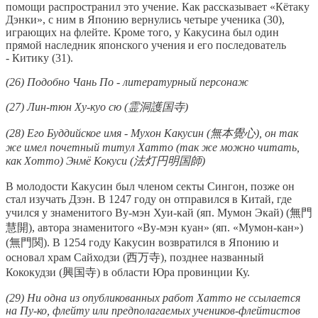
помощи распространил это учение. Как рассказывает «Кётаку
Дэнки», с ним в Японию вернулись четыре ученика (30),
играющих на флейте. Кроме того, у Какусина был один
прямой наследник японского учения и его последователь
- Китику (31).
(26) Подобно Чань По - литературный персонаж
(27) Лин-тюн Ху-куо сю (霊洞護国寺)
(28) Его Буддийское имя - Мухон Какусин (無本覺心), он так
же имел почетный титул Хатто (так же можно читать,
как Хотто) Энмё Кокуси (法灯円明国師)
В молодости Какусин был членом секты Сингон, позже он
стал изучать Дзэн. В 1247 году он отправился в Китай, где
учился у знаменитого Ву-мэн Хуи-кай (яп. Мумон Экай) (無門
慧開), автора знаменитого «Ву-мэн куан» (яп. «Мумон-кан»)
(無門関). В 1254 году Какусин возвратился в Японию и
основал храм Сайходзи (西万寺), позднее названный
Кококудзи (興国寺) в области Юра провинции Ку.
(29) Ни одна из опубликованных работ Хатто не ссылается
на Пу-ко, флейту или предполагаемых учеников-флейтистов