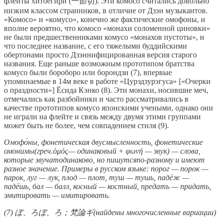
флейты хитоёгири (一節切). Эти комосо считались довольно
низким классом странников, в отличие от Дзэн музыкантов.
«Комосо» и «комусо», конечно же фактические омофоны, и
вполне вероятно, что комосо «монахи соломенной циновки»
не были предшественниками комусо «монахов пустоты», и
что последнее название, с его тяжелыми буддийскими
обертонами просто Дзэннифицированная версия старого
названия. Еще раньше возможным прототипом братства
комусо были бороборо или борондзи (7), впервые
упоминаемые в 14м веке в работе «Цурэдзурэгуса» [«Очерки
о праздности»] Ёсида Кэнко (8). Эти монахи, носившие меч,
отмечались как разбойники и часто рассматривались в
качестве прототипов комусо японскими учеными, однако они
не играли на флейте и связь между двумя этими группами
может быть не более, чем совпадением стиля (9).
Омофо́ны, фонетическая двусмысленность, фонетические
омонимы(греч.ὁμός— одинаковый + φωνή — звук) — слова,
которые звучатодинаково, но пишутсяпо-разному и имеют
разное значение. Примеры в русском языке: порог — порок —
парок, луг — лук, плод — плот, туш — тушь, падёж —
падёшь, бал — балл, косный — костный, предать — придать,
эмитировать — имитировать.
(7) ぼ、ろぼ、ろ；梵論ギ(найдены многочисленные вариации)