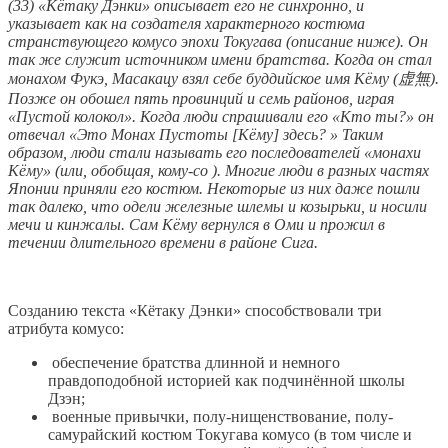
(33) «Кётаку Дэнки» описывает его не синхронно, и
указывает как на создателя характерного костюма
странствующего комусо эпохи Токугава (описание ниже). Он
так же служит источником имени братства. Когда он стал
монахом Фукэ, Масакацу взял себе буддийское имя Кёму (虚無).
Позже он обошел пять провинций и семь районов, играя
«Пустой колокол». Когда люди спрашивали его «Кто ты?» он
отвечал «Это Монах Пустоты [Кёму] здесь? » Таким
образом, люди стали называть его последователей «монахи
Кёму» (или, обобщая, кому-со ). Многие люди в разных частях
Японии приняли его костюм. Некоторые из них даже пошли
так далеко, что одели железные шлемы и козырьки, и носили
мечи и кинжалы. Сам Кёму вернулся в Оми и прожил в
течении длительного времени в районе Сига.
Созданию текста «Кётаку Дэнки» способствовали три
атрибута комусо:
обеспечение братства длинной и немного
правдоподобной историей как подчинённой школы
Дзэн;
военные привычки, полу-нищенствование, полу-
самурайский костюм Токугава комусо (в том числе и