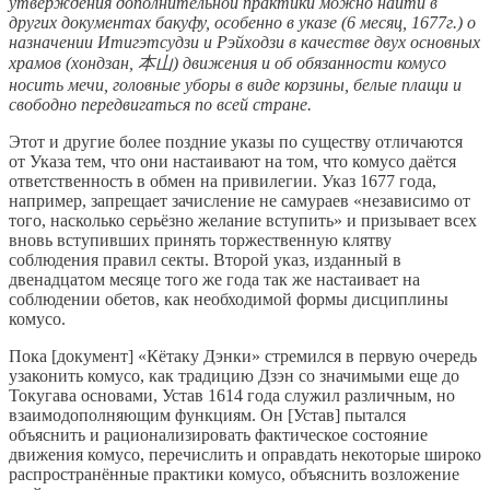
утверждения дополнительной практики можно найти в
других документах бакуфу, особенно в указе (6 месяц, 1677г.) о
назначении Итигэтсудзи и Рэйходзи в качестве двух основных
храмов (хондзан, 本山) движения и об обязанности комусо
носить мечи, головные уборы в виде корзины, белые плащи и
свободно передвигаться по всей стране.
Этот и другие более поздние указы по существу отличаются
от Указа тем, что они настаивают на том, что комусо даётся
ответственность в обмен на привилегии. Указ 1677 года,
например, запрещает зачисление не самураев «независимо от
того, насколько серьёзно желание вступить» и призывает всех
вновь вступивших принять торжественную клятву
соблюдения правил секты. Второй указ, изданный в
двенадцатом месяце того же года так же настаивает на
соблюдении обетов, как необходимой формы дисциплины
комусо.
Пока [документ] «Кётаку Дэнки» стремился в первую очередь
узаконить комусо, как традицию Дзэн со значимыми еще до
Токугава основами, Устав 1614 года служил различным, но
взаимодополняющим функциям. Он [Устав] пытался
объяснить и рационализировать фактическое состояние
движения комусо, перечислить и оправдать некоторые широко
распространённые практики комусо, объяснить возложение