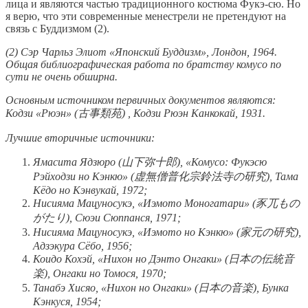
лица и являются частью традиционного костюма Фукэ-сю. Но
я верю, что эти современные менестрели не претендуют на
связь с Буддизмом (2).
(2) Сэр Чарльз Элиот «Японский Буддизм», Лондон, 1964.
Общая библиографическая работа по братству комусо по
сути не очень обширна.
Основным источником первичных документов являются:
Кодзи «Рюэн» (古事類苑) , Кодзи Рюэн Канкокай, 1931.
Лучшие вторичные источники:
Ямасита Ядзюро (山下弥十郎), «Комусо: Фукэсю
Рэйходзи но Кэнкю» (虚無僧普化宗鈴法寺の研究), Тама
Кёдо но Кэнвукай, 1972;
Нисияма Мацуносукэ, «Иэмото Моногатари» (豕兀もの
がたり), Сюэи Сюппанся, 1971;
Нисияма Мацуносукэ, «Иэмото но Кэнкю» (家元の研究),
Адзэкура Сёбо, 1956;
Коидо Кохэй, «Нихон но Дэнто Онгаки» (日本の伝統音
楽), Онгаки но Томося, 1970;
Танабэ Хисяо, «Нихон но Онгаки» (日本の音楽), Бунка
Кэнкуся, 1954;