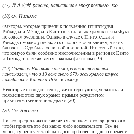
(17) 尺八史考, работа, написанная в эпоху позднего Эдо
(18) см. Нисияма
Факторы, которые привели к появлению Итигэтсудзи,
Рэйходзи и Мёандзи в Киото как главных храмов секты Фукэ
не совсем очевидны. Однако в случае с Итигэтсудзи и
Рэйходзи можно утверждать с полным основанием, что их
близость к Эдо была основной причиной. Известный факт,
что комусо были особенно многочисленны в регионах Канто
и Тохоку, так же является важным фактором (19).
(19) Согласно Нисияма, список храмов в провинциях
показывает, что в 19 веке около 57% всех храмов комусо
находилось в Канто и 18% - в Тохоку.
Некоторые исследователи даже интересуются, являлось ли
появление этих двух храмов прямым результатом
правительственной поддержки (20).
(20) См. Нисияма
Но это предположение является слишком заговорщическим,
чтобы принять это без каких-либо доказательств. Тем не
менее, существует удобный договор более позднего времени