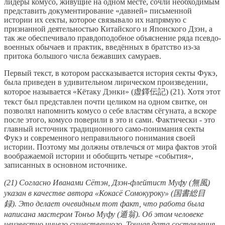
лидеры комусо, живущие на одном месте, сочли необходимым
представить документирование «давней» письменной
истории их секты, которое связывало их напрямую с
признанной деятельностью Китайского и Японского Дзэн, а
так же обеспечивало правдоподобное объяснение ряда псевдо-
военных обычаев и практик, введённых в братство из-за
притока большого числа бежавших самураев.
Первый текст, в котором рассказывается история секты Фукэ,
была приведен в удивительном лирическом произведении,
которое называется «Кётаку Дэнки» (虚鐸伝記) (21). Хотя этот
текст был представлен почти целиком на одном свитке, он
позволял напомнить комусо о себе властям сёгуната, а вскоре
после этого, комусо поверили в это и сами. Фактически - это
главный источник традиционного само-понимания секты
Фукэ и современного неправильного понимания своей
истории. Поэтому мы должны отвлечься от мира фактов этой
воображаемой истории и обобщить четыре «события»,
записанных в основном источнике.
(21) Согласно Иванами Сётэн, Дзэн-флейтист Муфу (無風)
указан в качестве автора «Кокасё Сомокуроку» (国書総目
録). Это делает очевидным тот факт, что работа была
написана мастером Тонъо Муфу (遁翁). Об этом человеке
неизвестно ничего существенного. Точная дата составления