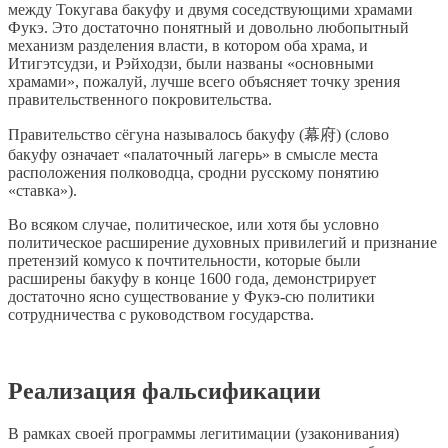
между Токугава бакуфу и двумя соседствующими храмами
Фукэ. Это достаточно понятный и довольно любопытный
механизм разделения власти, в котором оба храма, и
Итигэтсудзи, и Рэйходзи, были названы «основными
храмами», пожалуй, лучше всего объясняет точку зрения
правительственного покровительства.
Правительство сёгуна называлось бакуфу (幕府) (слово
бакуфу означает «палаточный лагерь» в смысле места
расположения полководца, сродни русскому понятию
«ставка»).
Во всяком случае, политическое, или хотя бы условно
политическое расширение духовных привилегий и признание
претензий комусо к почтительности, которые были
расширены бакуфу в конце 1600 года, демонстрирует
достаточно ясно существование у Фукэ-сю политики
сотрудничества с руководством государства.
Реализация фальсификации
В рамках своей программы легитимации (узаконивания)