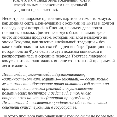
том, что их музыка была вокальным, хотя и
невербальным выражением невыразимой
сущности просветления).
Несмотря на широкое признание, картина о том, что комусо,
как древняя секта Дзэн-Буддизма с корнями из Китая и долгой
последующей историей в Японии, на самом деле почти
полностью ложна. Движение комусо было на самом деле
чисто японским продуктом, который начался незадолго до
эпохи Токугава, как явление «небольшой традиции » без
каких либо знаменитых связей с дзен вообще. Традиционная
история секты Фукэ была по сути ложным вымыслом и
распространилась в середине периода Токугава лидерами
комусо, которые занимались вполне сознательной программой
легитимации.
Легитима́ция, легитимиза́ция(«узаконивание»,
«законность»от лат. legitimus— законный) — достижение
легитимности, обоснование права политической власти на
принятие политических решений и осуществление
политических поступков и действий, в том числе
опирающихся на насилие(аппарат принуждения).
Легитимацией называется юридическое обоснование этих
действий существующими в государстве.
До этого процесса рационализации комусо были не более чем