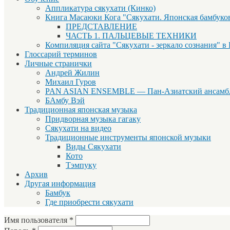
Аппликатура сякухати (Кинко)
Книга Масаюки Кога "Сякухати. Японская бамбуко
ПРЕДСТАВЛЕНИЕ
ЧАСТЬ 1. ПАЛЬЦЕВЫЕ ТЕХНИКИ
Компиляция сайта "Сякухати - зеркало сознания" в
Глоссарий терминов
Личные странички
Андрей Жилин
Михаил Гуров
PAN ASIAN ENSEMBLE — Пан-Азиатский ансамб
БАмбу Вэй
Традиционная японская музыка
Придворная музыка гагаку
Сякухати на видео
Традиционные инструменты японской музыки
Виды Сякухати
Кото
Тэмпуку
Архив
Другая информация
Бамбук
Где приобрести сякухати
Имя пользователя
*