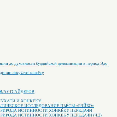
ации до духовности буддийской деноминации в период Эдо
адиции сякухати хонкёку
ОВ/АУТСАЙДЕРОВ
КУХАТИ И ХОНКЁКУ
ЕМАТИЧЕСКОЕ ИССЛЕДОВАНИЕ ПЬЕСЫ «РЭЙБО»
 ПРИРОДА ИСТИННОСТИ ХОНКЁКУ ПЕРЕДАЧИ
ПРИРОДА ИСТИННОСТИ ХОНКЁКУ ПЕРЕДАЧИ (Ч.2)