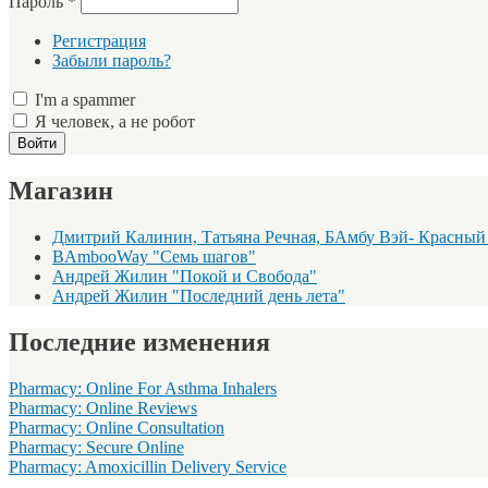
Пароль
*
Регистрация
Забыли пароль?
I'm a spammer
Я человек, а не робот
Магазин
Дмитрий Калинин, Татьяна Речная, БАмбу Вэй- Красный
BAmbooWay "Семь шагов"
Андрей Жилин "Покой и Свобода"
Андрей Жилин "Последний день лета"
Последние изменения
Pharmacy: Online For Asthma Inhalers
Pharmacy: Online Reviews
Pharmacy: Online Consultation
Pharmacy: Secure Online
Pharmacy: Amoxicillin Delivery Service