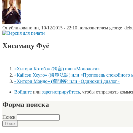
Опубликовано пн, 10/12/2015 - 22:10 пользователем
george_deb
Хисамацу Фуё
«Хитори Котоба» (獨言) или «Монологи»
«Кайсэи Хоуго» (海静法語) или «Проповедь спокойного 
«Хитори Мондо» (獨問答) или «Одинокий диалог»
Войдите
или
зарегистрируйтесь
, чтобы отправлять комм
Форма поиска
Поиск