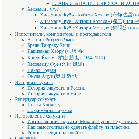
ГЛАВА 6: АНАЛИЗ СЯКУХАТИ ХОН
Хисамацу Фуё
Хисамацу Фуё - «Кайсэи Хоуго» (海静法語) ил
Хисамацу Фуё «Хитори Котоба» (獨言) или «
Хисамацу Фуё «Хитори Мондо» (獨問答) или 
Исполнители, композиторы и преподаватели
Алквин Рюдзен Рамос
Браян Тайраку Ричи
Какизакаи Каору (柿堺 香)
Кацуя Ёкояма 横山 勝也 (1934-2010)
Хисамацу Фуё (久松 風陽)
Накао Тодзан
Окуда Ацуя (奥田 敦也)
История сякухати
История сякухати в России
История сякухати в мире
Репертуар сякухати
Пьесы Хонкёку
Современная музыка
Изготовление сякухати
Изготовление сякухати, Михаил Гуров. Редакция 3.
Как самостоятельно сделать флейту из пластика
Ремонт трещин на флейте
Обучение