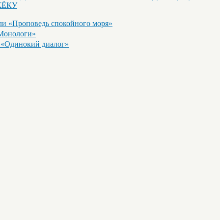
КЁКУ
и «Проповедь спокойного моря»
Монологи»
«Одинокий диалог»