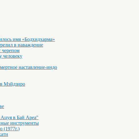
вилось имя «Бодхидхарма»
релил в наваждение
с черепом
у человеку
смертное наставление-индо
 в Мэйдзиро
ве
 Ацуя в Бай Ареа"
инные инструменты
 (1977г.)
хати