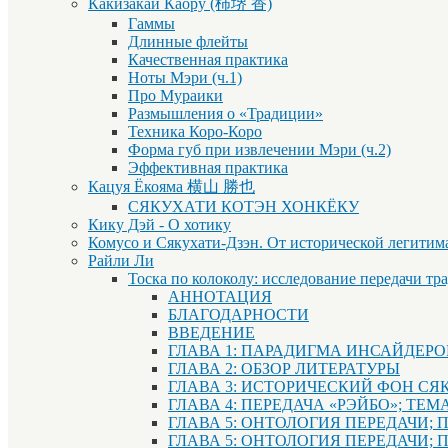
Какизакаи Каору (柿堺 香)
Гаммы
Длинные флейты
Качественная практика
Ноты Мэри (ч.1)
Про Мураики
Размышления о «Традиции»
Техника Коро-Коро
Форма губ при извлечении Мэри (ч.2)
Эффективная практика
Кацуя Ёкояма 横山 勝也
СЯКУХАТИ КОТЭН ХОНКЁКУ
Кику Дэй - О хотику
Комусо и Сякухати-Дзэн. От исторической легитим
Райли Ли
Тоска по колоколу: исследование передачи тр
АННОТАЦИЯ
БЛАГОДАРНОСТИ
ВВЕДЕНИЕ
ГЛАВА 1: ПАРАДИГМА ИНСАЙДЕР
ГЛАВА 2: ОБЗОР ЛИТЕРАТУРЫ
ГЛАВА 3: ИСТОРИЧЕСКИЙ ФОН СЯ
ГЛАВА 4: ПЕРЕДАЧА «РЭЙБО»; Т
ГЛАВА 5: ОНТОЛОГИЯ ПЕРЕДАЧИ;
ГЛАВА 5: ОНТОЛОГИЯ ПЕРЕДАЧИ; 