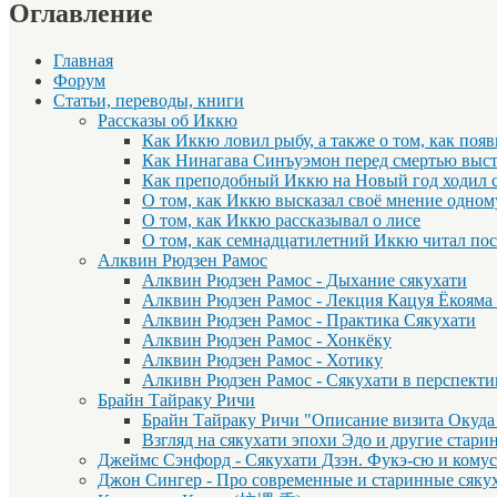
Оглавление
Главная
Форум
Статьи, переводы, книги
Рассказы об Иккю
Как Иккю ловил рыбу, а также о том, как поя
Как Нинагава Синъуэмон перед смертью выст
Как преподобный Иккю на Новый год ходил 
О том, как Иккю высказал своё мнение одном
О том, как Иккю рассказывал о лисе
О том, как семнадцатилетний Иккю читал по
Алквин Рюдзен Рамос
Алквин Рюдзен Рамос - Дыхание сякухати
Алквин Рюдзен Рамос - Лекция Кацуя Ёкояма
Алквин Рюдзен Рамос - Практика Сякухати
Алквин Рюдзен Рамос - Хонкёку
Алквин Рюдзен Рамос - Хотику
Алкивн Рюдзен Рамос - Сякухати в перспекти
Брайн Тайраку Ричи
Брайн Тайраку Ричи "Описание визита Окуда
Взгляд на сякухати эпохи Эдо и другие стар
Джеймс Сэнфорд - Сякухати Дзэн. Фукэ-сю и комусо
Джон Сингер - Про современные и старинные сяку