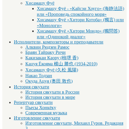
Хисамацу Фуё
Хисамацу Фуё - «Кайсэи Хоуго» (海静法語)
или «Проповедь спокойного моря»
Хисамацу Фуё «Хитори Котоба» (獨言) или
«Монологи»
Хисамацу Фуё «Хитори Мондо» (獨問答)
или «Одинокий диалог»
Исполнители, композиторы и преподаватели
Алквин Рюдзен Рамос
Браян Тайраку Ричи
Какизакаи Каору (柿堺 香)
Кацуя Ёкояма 横山 勝也 (1934-2010)
Хисамацу Фуё (久松 風陽)
Накао Тодзан
Окуда Ацуя (奥田 敦也)
История сякухати
История сякухати в России
История сякухати в мире
Репертуар сякухати
Пьесы Хонкёку
Современная музыка
Изготовление сякухати
Изготовление сякухати, Михаил Гуров. Редакция
3.