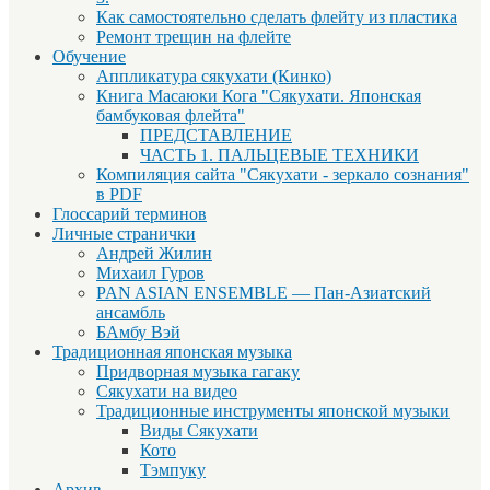
Как самостоятельно сделать флейту из пластика
Ремонт трещин на флейте
Обучение
Аппликатура сякухати (Кинко)
Книга Масаюки Кога "Сякухати. Японская
бамбуковая флейта"
ПРЕДСТАВЛЕНИЕ
ЧАСТЬ 1. ПАЛЬЦЕВЫЕ ТЕХНИКИ
Компиляция сайта "Сякухати - зеркало сознания"
в PDF
Глоссарий терминов
Личные странички
Андрей Жилин
Михаил Гуров
PAN ASIAN ENSEMBLE — Пан-Азиатский
ансамбль
БАмбу Вэй
Традиционная японская музыка
Придворная музыка гагаку
Сякухати на видео
Традиционные инструменты японской музыки
Виды Сякухати
Кото
Тэмпуку
Архив