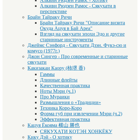
Алквин Рюдзен Рамос - Хотику
Алкивн Рюдзен Рамос - Сякухати в
перспективе
Брайн Тайраку Ричи
Брайн Тайраку Ричи "Описание визита
Окуда Ацуя в Бай Ареа"
Взгляд на сякухати эпохи Эдо и другие
старинные инструменты
Джеймс Сэнфорд - Сякухати Дзэн. Фукэ-сю и
комусо (1977г.)
Джон Сингер - Про современные и старинные
сякухати
Какизакаи Каору (柿堺 香)
Гаммы
Длинные флейты
Качественная практика
Ноты Мэри (ч.1)
Про Мураики
Размышления о «Традиции»
Техника Коро-Коро
Форма губ при извлечении Мэри (ч.2)
Эффективная практика
Кацуя Ёкояма 横山 勝也
СЯКУХАТИ КОТЭН ХОНКЁКУ
Кику Дэй - О хотику