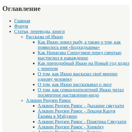
Оглавление
Главная
Форум
Статьи, переводы, книги
Рассказы об Иккю
Как Иккю ловил рыбу, а также о том, как
появилось имя «Бодхидхарма»
Как Нинагава Синъуэмон перед смертью
выстрелил в наваждение
Как преподобный Иккю на Новый год ходил
с черепом
О том, как Иккю высказал своё мнение
одному человеку
О том, как Иккю рассказывал о лисе
О том, как семнадцатилетний Иккю читал
посмертное наставление-индо
Алквин Рюдзен Рамос
Алквин Рюдзен Рамос - Дыхание сякухати
Алквин Рюдзен Рамос - Лекция Кацуя
Ёкояма в Мэйдзиро
Алквин Рюдзен Рамос - Практика Сякухати
Алквин Рюдзен Рамос - Хонкёку