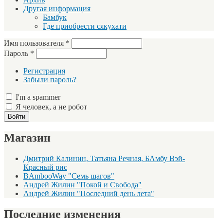
Другая информация
Бамбук
Где приобрести сякухати
Имя пользователя
*
Пароль
*
Регистрация
Забыли пароль?
I'm a spammer
Я человек, а не робот
Магазин
Дмитрий Калинин, Татьяна Речная, БАмбу Вэй-
Красный рис
BAmbooWay "Семь шагов"
Андрей Жилин "Покой и Свобода"
Андрей Жилин "Последний день лета"
Последние изменения