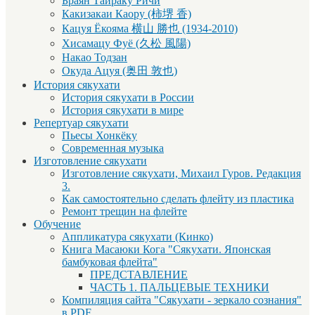
Браян Тайраку Ричи
Какизакаи Каору (柿堺 香)
Кацуя Ёкояма 横山 勝也 (1934-2010)
Хисамацу Фуё (久松 風陽)
Накао Тодзан
Окуда Ацуя (奥田 敦也)
История сякухати
История сякухати в России
История сякухати в мире
Репертуар сякухати
Пьесы Хонкёку
Современная музыка
Изготовление сякухати
Изготовление сякухати, Михаил Гуров. Редакция
3.
Как самостоятельно сделать флейту из пластика
Ремонт трещин на флейте
Обучение
Аппликатура сякухати (Кинко)
Книга Масаюки Кога "Сякухати. Японская
бамбуковая флейта"
ПРЕДСТАВЛЕНИЕ
ЧАСТЬ 1. ПАЛЬЦЕВЫЕ ТЕХНИКИ
Компиляция сайта "Сякухати - зеркало сознания"
в PDF