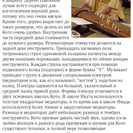
в ширину. Дерево Павлония
лучше всего подходит для
изготовления верхней деки,
потому что оно очень мягкое.
Кроме того, дерево вырастает до
таких размеров, что делать из неё
Кото очень удобно. Внутренняя
часть передней деки стачивается
до нужного размера. Резонаторные отверстия делаются на
задней деке инструмента. Тринадцать шелковых (или
титроновых) струн одинаковой толщины натянуты между
двумя нижними порожками, находящимися по обоим концам
инструмента. Каждая струна настраивается при помощи
подвижного колка (подпорки) в форме буквы "Y". Музыкант
приводит струну в движение специальным плектром
(медиатором или, как его называют, "когтем"), надетым на
палец. Плектры одеваются на большой, указательный и
средний палец правой руки. Формы плектра отличаются в
двух основных школах Кото. В школе Икута используются
толстые квадратные медиаторы, в то время как в школе Ямада
используются более тонкие и закругленные медиаторы.
Разница в медиаторах даёт небольшую разницу в тембрах
инструмента. Кото призван давать чистый звук, однако из-за
любви японцев к разного рода призвукам и шумам для Кото
существуют техники, в полной мере позволяющие