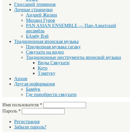
Глоссарий терминов
Личные странички
Андрей Жилин
Михаил Гуров
PAN ASIAN ENSEMBLE — Пан-Азиатский
ансамбль
БАмбу Вэй
Традиционная японская музыка
Придворная музыка гагаку
Сякухати на видео
Традиционные инструменты японской музыки
Виды Сякухати
Кото
Тэмпуку
Архив
Другая информация
Бамбук
Где приобрести сякухати
Имя пользователя
*
Пароль
*
Регистрация
Забыли пароль?