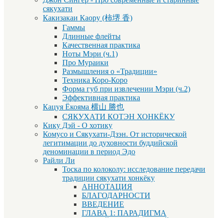
сякухати
Какизакаи Каору (柿堺 香)
Гаммы
Длинные флейты
Качественная практика
Ноты Мэри (ч.1)
Про Мураики
Размышления о «Традиции»
Техника Коро-Коро
Форма губ при извлечении Мэри (ч.2)
Эффективная практика
Кацуя Ёкояма 横山 勝也
СЯКУХАТИ КОТЭН ХОНКЁКУ
Кику Дэй - О хотику
Комусо и Сякухати-Дзэн. От исторической
легитимации до духовности буддийской
деноминации в период Эдо
Райли Ли
Тоска по колоколу: исследование передачи
традиции сякухати хонкёку
АННОТАЦИЯ
БЛАГОДАРНОСТИ
ВВЕДЕНИЕ
ГЛАВА 1: ПАРАДИГМА