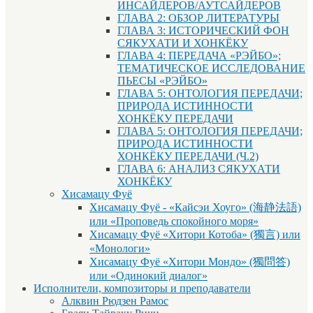
ИНСАЙДЕРОВ/АУТСАЙДЕРОВ
ГЛАВА 2: ОБЗОР ЛИТЕРАТУРЫ
ГЛАВА 3: ИСТОРИЧЕСКИЙ ФОН
СЯКУХАТИ И ХОНКЁКУ
ГЛАВА 4: ПЕРЕДАЧА «РЭЙБО»;
ТЕМАТИЧЕСКОЕ ИССЛЕДОВАНИЕ
ПЬЕСЫ «РЭЙБО»
ГЛАВА 5: ОНТОЛОГИЯ ПЕРЕДАЧИ;
ПРИРОДА ИСТИННОСТИ
ХОНКЁКУ ПЕРЕДАЧИ
ГЛАВА 5: ОНТОЛОГИЯ ПЕРЕДАЧИ;
ПРИРОДА ИСТИННОСТИ
ХОНКЁКУ ПЕРЕДАЧИ (Ч.2)
ГЛАВА 6: АНАЛИЗ СЯКУХАТИ
ХОНКЁКУ
Хисамацу Фуё
Хисамацу Фуё - «Кайсэи Хоуго» (海静法語)
или «Проповедь спокойного моря»
Хисамацу Фуё «Хитори Котоба» (獨言) или
«Монологи»
Хисамацу Фуё «Хитори Мондо» (獨問答)
или «Одинокий диалог»
Исполнители, композиторы и преподаватели
Алквин Рюдзен Рамос