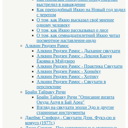
выстрелил в наваждение
Как преподобный Иккю на Новый год ходил
с черепом
О том, как Иккю высказал своё мнение
одному человеку
О том, как Иккю рассказывал о лисе
О том, как семнадцатилетний Иккю читал
посмертное наставление-индо
Алквин Рюдзен Рамос
Алквин Рюдзен Рамос - Дыхание сякухати
Алквин Рюдзен Рамос - Лекция Кацуя
Ёкояма в Мэйдзиро
Алквин Рюдзен Рамос - Практика Сякухати
Алквин Рюдзен Рамос - Хонкёку
Алквин Рюдзен Рамос - Хотику
Алкивн Рюдзен Рамос - Сякухати в
перспективе
Брайн Тайраку Ричи
Брайн Тайраку Ричи "Описание визита
Окуда Ацуя в Бай Ареа"
Взгляд на сякухати эпохи Эдо и другие
старинные инструменты
Джеймс Сэнфорд - Сякухати Дзэн. Фукэ-сю и
комусо (1977г.)
Джон Сингер - Про современные и старинные