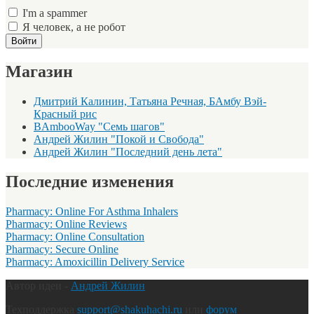
I'm a spammer
Я человек, а не робот
Магазин
Дмитрий Калинин, Татьяна Речная, БАмбу Вэй-
Красный рис
BAmbooWay "Семь шагов"
Андрей Жилин "Покой и Свобода"
Андрей Жилин "Последний день лета"
Последние изменения
Pharmacy: Online For Asthma Inhalers
Pharmacy: Online Reviews
Pharmacy: Online Consultation
Pharmacy: Secure Online
Pharmacy: Amoxicillin Delivery Service
Автор идеи -
Андрей Жилин
Техподдержка
support@shakuhachi.ru
или
форум