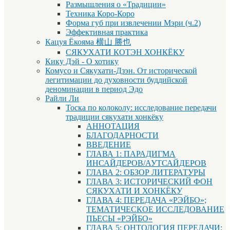
Размышления о «Традиции»
Техника Коро-Коро
Форма губ при извлечении Мэри (ч.2)
Эффективная практика
Кацуя Ёкояма 横山 勝也
СЯКУХАТИ КОТЭН ХОНКЁКУ
Кику Дэй - О хотику
Комусо и Сякухати-Дзэн. От исторической
легитимации до духовности буддийской
деноминации в период Эдо
Райли Ли
Тоска по колоколу: исследование передачи
традиции сякухати хонкёку
АННОТАЦИЯ
БЛАГОДАРНОСТИ
ВВЕДЕНИЕ
ГЛАВА 1: ПАРАДИГМА
ИНСАЙДЕРОВ/АУТСАЙДЕРОВ
ГЛАВА 2: ОБЗОР ЛИТЕРАТУРЫ
ГЛАВА 3: ИСТОРИЧЕСКИЙ ФОН
СЯКУХАТИ И ХОНКЁКУ
ГЛАВА 4: ПЕРЕДАЧА «РЭЙБО»;
ТЕМАТИЧЕСКОЕ ИССЛЕДОВАНИЕ
ПЬЕСЫ «РЭЙБО»
ГЛАВА 5: ОНТОЛОГИЯ ПЕРЕДАЧИ;