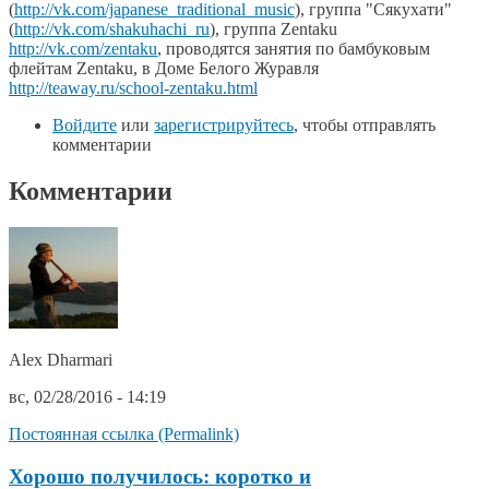
(
http://vk.com/japanese_traditional_music
), группа "Сякухати"
(
http://vk.com/shakuhachi_ru
), группа Zentaku
http://vk.com/zentaku
, проводятся занятия по бамбуковым
флейтам Zentaku, в Доме Белого Журавля
http://teaway.ru/school-zentaku.html
Войдите
или
зарегистрируйтесь
, чтобы отправлять
комментарии
Комментарии
Alex Dharmari
вс, 02/28/2016 - 14:19
Постоянная ссылка (Permalink)
Хорошо получилось: коротко и