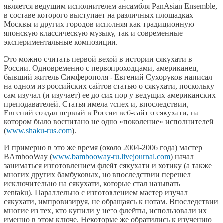
является ведущим исполнителем ансамбля PanAsian Ensemble,
в составе которого выступает на различных площадках
Москвы и других городов исполняя как традиционную
японскую классическую музыку, так и современные
экспериментальные композиции.
Это можно считать первой вехой в истории сякухати в
России. Одновременно с первопроходцами, американец,
бывший житель Симферополя - Евгений Сухоруков написал
на одном из российских сайтов статью о сякухати, поскольку
сам изучал (и изучает) ее до сих пор у ведущих американских
преподавателей. Статья имела успех и, впоследствии,
Евгений создал первый в России веб-сайт о сякухати, на
котором было воспитано не одно «поколение» исполнителей
(
www.shaku-rus.com
).
И примерно в это же время (около 2004-2006 года) мастер
BAmbooWay (
www.bambooway-ru.livejournal.com
) начал
заниматься изготовлением флейт сякухати и хотику (а также
многих других бамбуковых, но впоследствии перешел
исключительно на сякухати, которые стал называть
zentaku). Параллельно с изготовлением мастер изучал
сякухати, импровизируя, не обращаясь к нотам. Впоследствии
многие из тех, кто купили у него флейты, использовали их
именно в этом ключе. Некоторые же обратились к изучению