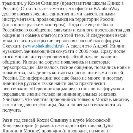
традиции, у Кохэя Симидзу (представителя школы Кинко в
России). Стоит так же заметить, что флейты BAmbooWay
долгое время являлись единственными качественными
инструментами, продающимися на территории России
(сделанные русским мастером). Тогда все еще не было
Российского сообщества сякухати и единого пространства для
общения и обмена опытом по этой теме. И следующей вехой
можно считать открытие первого всероссийского форума
Сякухати (
www.shakuhachi.ru
). А сделал это Андрей Жилин,
музыкант, занимающийся сякухати с 2006 года. Сразу после
этого многие интересующиеся флейтой начали активное
общение. Иногда на форуме появлялись и некоторые
первопроходцы. Завязалось тесное общение, появились новые
знакомства, наладились контакты с исполнителями со всей
России. Но информации все еще было не много, и поэтому
знаний на русском языке найти было практически
невозможно. «Первопроходцы» редко писали на форумах и
передавали знание только на индивидуальных занятиях.
Учитывая, что занятия проводились только в Москве, многие,
кто жил вдали от столицы, были лишены возможности их
получить.
Раз в год сенсей Кохэй Симидзу в клубе Московской
Консерватории (в рамках ежегодного фестиваля Душа
Японии в Москве) проводил (и проводит, на момент