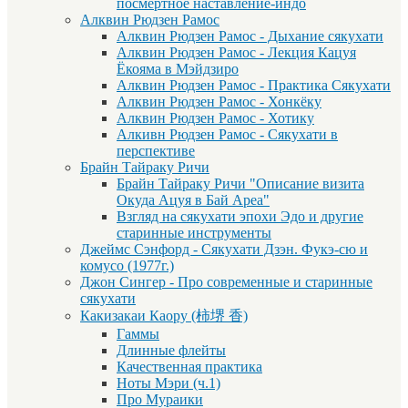
посмертное наставление-индо
Алквин Рюдзен Рамос
Алквин Рюдзен Рамос - Дыхание сякухати
Алквин Рюдзен Рамос - Лекция Кацуя
Ёкояма в Мэйдзиро
Алквин Рюдзен Рамос - Практика Сякухати
Алквин Рюдзен Рамос - Хонкёку
Алквин Рюдзен Рамос - Хотику
Алкивн Рюдзен Рамос - Сякухати в
перспективе
Брайн Тайраку Ричи
Брайн Тайраку Ричи "Описание визита
Окуда Ацуя в Бай Ареа"
Взгляд на сякухати эпохи Эдо и другие
старинные инструменты
Джеймс Сэнфорд - Сякухати Дзэн. Фукэ-сю и
комусо (1977г.)
Джон Сингер - Про современные и старинные
сякухати
Какизакаи Каору (柿堺 香)
Гаммы
Длинные флейты
Качественная практика
Ноты Мэри (ч.1)
Про Мураики