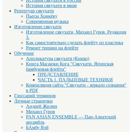
История сякухати в России
История сякухати в мире
Репертуар сякухати
Пьесы Хонкёку
Современная музыка
Изготовление сякухати
Изготовление сякухати, Михаил Гуров. Редакция
3.
Как самостоятельно сделать флейту из пластика
Ремонт трещин на флейте
Обучение
Аппликатура сякухати (Кинко)
Книга Масаюки Кога "Сякухати. Японская
бамбуковая флейта"
ПРЕДСТАВЛЕНИЕ
ЧАСТЬ 1. ПАЛЬЦЕВЫЕ ТЕХНИКИ
Компиляция сайта "Сякухати - зеркало сознания"
в PDF
Глоссарий терминов
Личные странички
Андрей Жилин
Михаил Гуров
PAN ASIAN ENSEMBLE — Пан-Азиатский
ансамбль
БАмбу Вэй