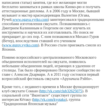
написания статьи) занятия, где все желающие могли
бесплатно заниматься в рамках школы Кинко-рю и получать
аттестационные дипломы. А в 2006 году в Москве, бывший
музыкант и мастер краснодеревщик Валентин (Огава,
Ручей,
www.ogava.vyrko.com
) заинтересовался традиционными
способами изготовления сякухати. Познакомившись с
Дмитрием Калининым и Георгием он смог изучить их
инструменты и научился их изготавливать. Но поиск не
прекращает до сих пор. С ним познакомился Михаил Гуров
(Ветер), впоследствии ставший его учеником
(
www.gurov.vyrko.com
). В Россию стали приезжать сэнсеи из
Японии.
Помимо всероссийского централизованного Московского
объединения исполнителей на сякухати, появились
небольшие объединения людей, играющих в удалении от
столицы. Так было сформировано Питерское сообщество во
главе с Алексом Дхармари. А в 2011 году состоялся первый
всероссийский фестиваль сякухати «Аруначала Рэйбо».
Кроме того, с недавнего времени в Москве функционирует
клуб сякухати Соккан (
http://vk.com/club32625075
). В
социальной сети "Вконтакте" существует группа по
интересам Кётаку (
http://vk.com/kyotaku
), группа
"Традиционная Японская музыка"