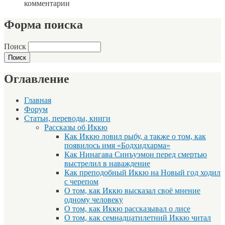
комментарии
Форма поиска
Поиск
Оглавление
Главная
Форум
Статьи, переводы, книги
Рассказы об Иккю
Как Иккю ловил рыбу, а также о том, как
появилось имя «Бодхидхарма»
Как Нинагава Синъуэмон перед смертью
выстрелил в наваждение
Как преподобный Иккю на Новый год ходил
с черепом
О том, как Иккю высказал своё мнение
одному человеку
О том, как Иккю рассказывал о лисе
О том, как семнадцатилетний Иккю читал