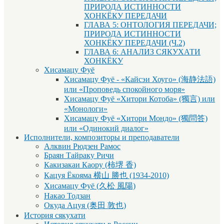
ПРИРОДА ИСТИННОСТИ
ХОНКЁКУ ПЕРЕДАЧИ
ГЛАВА 5: ОНТОЛОГИЯ ПЕРЕДАЧИ;
ПРИРОДА ИСТИННОСТИ
ХОНКЁКУ ПЕРЕДАЧИ (Ч.2)
ГЛАВА 6: АНАЛИЗ СЯКУХАТИ
ХОНКЁКУ
Хисамацу Фуё
Хисамацу Фуё - «Кайсэи Хоуго» (海静法語)
или «Проповедь спокойного моря»
Хисамацу Фуё «Хитори Котоба» (獨言) или
«Монологи»
Хисамацу Фуё «Хитори Мондо» (獨問答)
или «Одинокий диалог»
Исполнители, композиторы и преподаватели
Алквин Рюдзен Рамос
Браян Тайраку Ричи
Какизакаи Каору (柿堺 香)
Кацуя Ёкояма 横山 勝也 (1934-2010)
Хисамацу Фуё (久松 風陽)
Накао Тодзан
Окуда Ацуя (奥田 敦也)
История сякухати