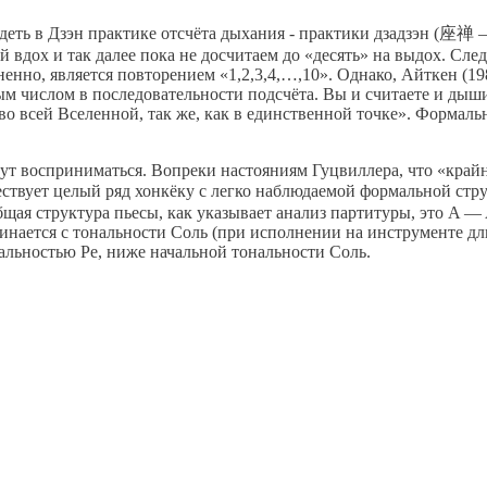
ть в Дзэн практике отсчёта дыхания - практики дзадзэн (座禅 —
ий вдох и так далее пока не досчитаем до «десять» на выдох. Сле
енно, является повторением «1,2,3,4,…,10». Однако, Айткен (19
м числом в последовательности подсчёта. Вы и считаете и дыши
во всей Вселенной, так же, как в единственной точке». Формаль
огут восприниматься. Вопреки настояниям Гуцвиллера, что «кра
ществует целый ряд хонкёку с легко наблюдаемой формальной ст
ая структура пьесы, как указывает анализ партитуры, это A — A
ачинается с тональности Соль (при исполнении на инструменте д
нальностью Ре, ниже начальной тональности Соль.