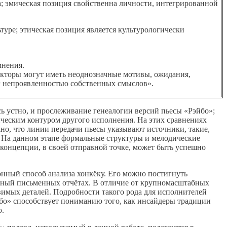
; эмическая позиция свойственна личности, интегрированной
ре; этическая позиция является культурологически
мнения.
торы могут иметь неоднозначные мотивы, ожидания,
= непроявленностью собственных смыслов».
сь устно, и прослеживание генеалогии версий пьесы «Рэйбо»;
ческим контуром другого исполнения. На этих сравнениях
ано, что линии передачи пьесы указывают источники, такие,
. На данном этапе формальные структуры и мелодические
концепции, в своей отправной точке, может быть успешно
онный способ анализа хонкёку. Его можно постигнуть
личный письменных отчётах. В отличие от крупномасштабных
вимых деталей. Подробности такого рода для исполнителей
бо» способствует пониманию того, как инсайдеры традиции
ю.