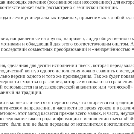
ак имеющих значение (осознанное или неосознанное) для актора
 контексте может быть рассмотрено с эмической позиции.
дателем в универсальных терминах, применимых к любой культу
ия, направленные на других, например, лидер общественного 
мотивами и обладающий для этого соответствующим опытом. Ак
 последствий совместных преобразований и «неизречённостью 
я, сделанная для десяти исполнений пьесы, которая передавала
лодический контур одного исполнения можно сравнить с мелоди
льно версии одного и того же произведения. Так же будет показ
омерности сходства и различия, которые возникают из сравнения
й основывается на музыковедческой аналитике или «этической» 
ованный на традиции.
и в корне отличается от первого тем, что опирается на традици
алитическом направлении, в частности во время уроков и в раз
одом, этот метод касается прежде всего малых, и часто, неуло
исследование такого рода информации в исполнении пьесы «Рэй
всего, были или не были переданы от исполнителя к исполнител