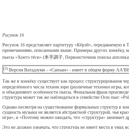
Рисунок 16
Рисунок 16 представляет партитуру «Кёрэй», передаваемую в
примечаниями, описанными выше. Примеры других хонкёку, к
пьесы «Хонтэ тёси» (本手調子, Первоисточник поиска апплика
(3)
Версия Ватадзуми - «Санъан» - имеет в общем форму AA'BB
Так же в хонкёку существует как процесс структурирования ч
определённого числа техник юри (различные техники игры, ко
и объединяюет особенности пьесы. Финальная фраза произведе
структура может так же наблюдаться в семействе Осю пьес «Рэ
Однако несмотря на существование формальных структур в хонк
сущность музыки не является абстрактной структурой, чья кра
игра», и «Поэтому можно ожидать, что «структура» занимает др
Это не должно означать, что структура не имеет места в умах 