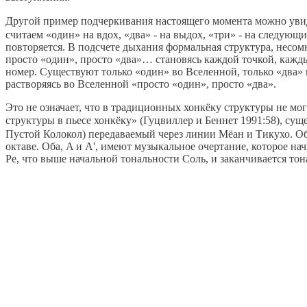
Другой пример подчеркивания настоящего момента можно увиде
считаем «один» на вдох, «два» - на выдох, «три» - на следующ
повторяется. В подсчете дыхания формальная структура, несомн
просто «один», просто «два»… становясь каждой точкой, кажды
номер. Существуют только «один» во Вселенной, только «два» 
растворяясь во Вселенной «просто «один», просто «два».
Это не означает, что в традиционных хонкёку структуры не м
структуры в пьесе хонкёку» (Гуцвиллер и Беннет 1991:58), су
Пустой Колокол) передаваемый через линии Мёан и Тикухо. Общ
октаве. Оба, A и A', имеют музыкальное очертание, которое н
Ре, что выше начальной тональности Соль, и заканчивается то