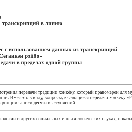
и
х транскрипций в линию
ьес с использованием данных из транскрипций
«Сёганкэн рэйбо»
редачи в пределах одной группы
мотрения передачи традиции хонкёку, который правомерен для му
ции. Имея это в виду, вопросы, касающиеся передачи хонкёку «
крипции записи десяти выступлений.
ологии и других социальных и психологических науках, показ