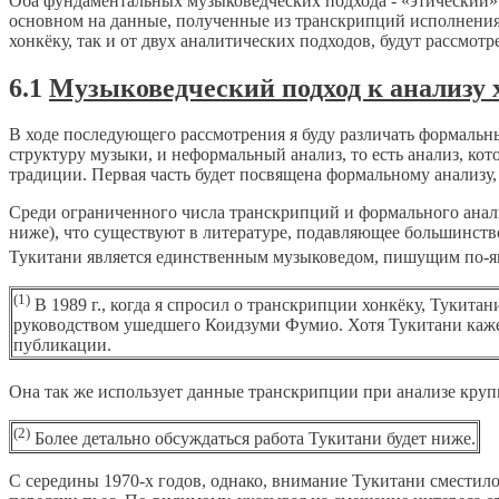
Оба фундаментальных музыковедческих подхода - «этический» 
основном на данные, полученные из транскрипций исполнения
хонкёку, так и от двух аналитических подходов, будут рассмот
6.1
Музыковедческий подход к анализу 
В ходе последующего рассмотрения я буду различать формальны
структуру музыки, и неформальный анализ, то есть анализ, ко
традиции. Первая часть будет посвящена формальному анализу,
Среди ограниченного числа транскрипций и формального анали
ниже), что существуют в литературе, подавляющее большинство
Тукитани является единственным музыковедом, пишущим по-я
(1)
В 1989 г., когда я спросил о транскрипции хонкёку, Тукита
руководством ушедшего Коидзуми Фумио. Хотя Тукитани кажет
публикации.
Она так же использует данные транскрипции при анализе круп
(2)
Более детально обсуждаться работа Тукитани будет ниже.
С середины 1970-х годов, однако, внимание Тукитани сместило