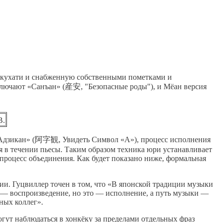
сякухати и снабженную собственными пометками и
лючают «Санъан» (産安, "Безопасные роды"), и Мёан версия
B.
е «Адзикан» (阿字観, Увидеть Символ «А»), процесс исполнения
я в течении пьесы. Таким образом техника юри устанавливает
процесс объединения. Как будет показано ниже, формальная
ии. Гуцвиллер точен в том, что «В японской традиции музыки
о — воспроизведение, но это — исполнение, а путь музыки —
ных коллег».
огут наблюдаться в хонкёку за пределами отдельных фраз