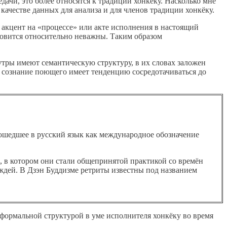
дачи, это более относятся к традиции хонкёку. Насколько мне
ачестве данных для анализа и для членов традиции хонкёку.
 акцент на «процессе» или акте исполнения в настоящий
новится относительно неважны. Таким образом
утры имеют семантическую структуру, в их словах заложен
, сознание поющего имеет тенденцию сосредотачиваться до
о, вошедшее в русский язык как международное обозначение
, в котором они стали общепринятой практикой со времён
ждей. В Дзэн Буддизме ретриты известны под названием
с формальной структурой в уме исполнителя хонкёку во время