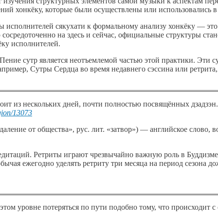
т изучения структурных элементов самой музыки к аспектам пере
ий хонкёку, которые были осуществлены или использовались в к
ны исполнителей сякухати к формальному анализу хонкёку — это
сосредоточенно на здесь и сейчас, официальные структуры ста
ку исполнителей.
Пение сутр является неотъемлемой частью этой практики. Эти с
апример, Сутры Сердца во время недавнего сэссина или ретрита
стоит из нескольких дней, почти полностью посвящённых дзадзэн.
gion/13073
», «удаление от общества», рус. лит. «затвор») — английское слов
едитаций. Ретриты играют чрезвычайно важную роль в Буддизме
ычая ежегодно уделять ретриту три месяца на период сезона до
 этом уровне потеряться по пути подобно тому, что происходит 