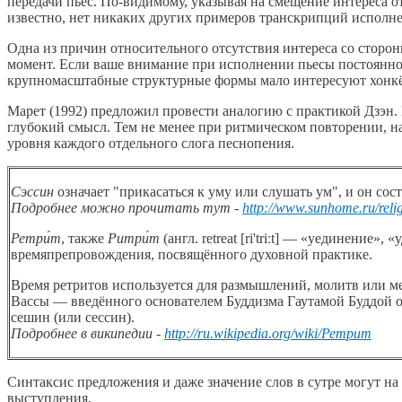
передачи пьес. По-видимому, указывая на смещение интереса о
известно, нет никаких других примеров транскрипций исполнен
Одна из причин относительного отсутствия интереса со сторо
момент. Если ваше внимание при исполнении пьесы постоянно 
крупномасштабные структурные формы мало интересуют хонкё
Марет (1992) предложил провести аналогию с практикой Дзэн. 
глубокий смысл. Тем не менее при ритмическом повторении, н
уровня каждого отдельного слога песнопения.
Сэссин
означает "прикасаться к уму или слушать ум", и он со
Подробнее можно прочитать тут -
http://www.sunhome.ru/reli
Ретри́т
, также
Ритри́т
(англ. retreat [ri'triːt] — «уединение
времяпрепровождения, посвящённого духовной практике.
Время ретритов используется для размышлений, молитв или м
Вассы — введённого основателем Буддизма Гаутамой Буддой об
сешин (или сессин).
Подробнее в википедии -
http://ru.wikipedia.org/wiki/Ретрит
Синтаксис предложения и даже значение слов в сутре могут на
выступления.