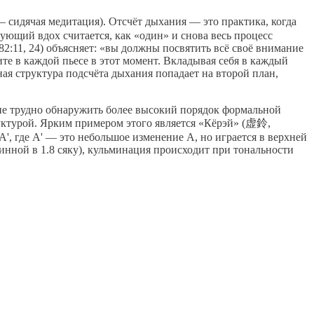
 сидячая медитация). Отсчёт дыхания — это практика, когда
дующий вдох считается, как «один» и снова весь процесс
82:11, 24) объясняет: «вы должны посвятить всё своё внимание
те в каждой пьесе в этот момент. Вкладывая себя в каждый
ная структура подсчёта дыхания попадает на второй план,
йне трудно обнаружить более высокий порядок формальной
руктурой. Ярким примером этого является «Кёрэй» (虚鈴,
', где A' — это небольшое изменение A, но играется в верхней
линной в 1.8 сяку), кульминация происходит при тональности