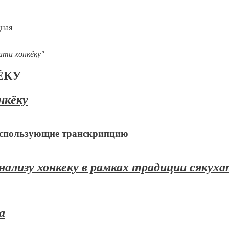
дная
хати хонкёку"
ЁКУ
нкёку
 использующие транскрипцию
нализу хонкеку в рамках традиции сякух
а