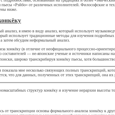
с подробностями, основанный на традициях и более «эмический»
 пьесы «Рэйбо» от различных исполнителей. Философские и те
рены ниже.
хонкёку
й анализ, я имею в виду анализ, который использует музыковед
торый использует традиционные методы для изучения подробных 
 а затем обсудим неформальный анализ.
за хонкёку (в отличие от неофициального процессно-ориентиро
 составителей — не-японские ученые и источники написаны на д
понски, широко транскрибируя хонкёку пьесы, хотя большинств
ни показала мне несколько связующих полных транскрипций, кото
ся, что для данных, полученных от этих транскрипций, она их 
номасштабных структур хонкёку и изучение иерархии высоты то
сь от транскрипции основы формального анализа хонкёку к друг