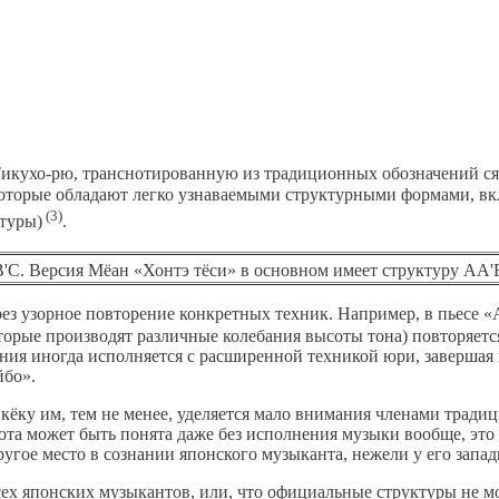
 Тикухо-рю, транснотированную из традиционных обозначений 
оторые обладают легко узнаваемыми структурными формами, вк
(3)
туры)
.
'C. Версия Мёан «Хонтэ тёси» в основном имеет структуру АА'
ерез узорное повторение конкретных техник. Например, в пьес
торые производят различные колебания высоты тона) повторяетс
ния иногда исполняется с расширенной техникой юри, завершая 
йбо».
ёку им, тем не менее, уделяется мало внимания членами традиц
сота может быть понята даже без исполнения музыки вообще, эт
угое место в сознании японского музыканта, нежели у его запад
всех японских музыкантов, или, что официальные структуры не м