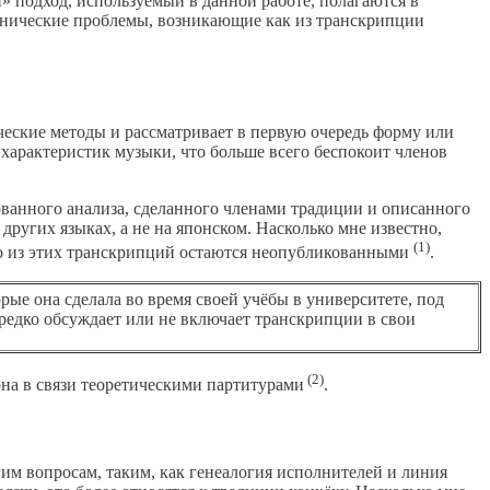
 подход, используемый в данной работе, полагаются в
хнические проблемы, возникающие как из транскрипции
ческие методы и рассматривает в первую очередь форму или
характеристик музыки, что больше всего беспокоит членов
ванного анализа, сделанного членами традиции и описанного
ругих языках, а не на японском. Насколько мне известно,
(1)
о из этих транскрипций остаются неопубликованными
.
рые она сделала во время своей учёбы в университете, под
редко обсуждает или не включает транскрипции в свои
(2)
на в связи теоретическими партитурами
.
им вопросам, таким, как генеалогия исполнителей и линия