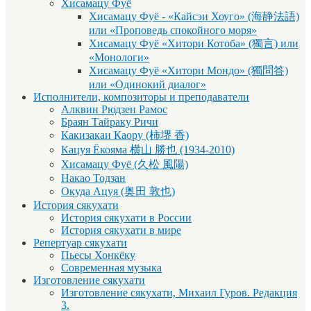
Хисамацу Фуё
Хисамацу Фуё - «Кайсэи Хоуго» (海静法語)
или «Проповедь спокойного моря»
Хисамацу Фуё «Хитори Котоба» (獨言) или
«Монологи»
Хисамацу Фуё «Хитори Мондо» (獨問答)
или «Одинокий диалог»
Исполнители, композиторы и преподаватели
Алквин Рюдзен Рамос
Браян Тайраку Ричи
Какизакаи Каору (柿堺 香)
Кацуя Ёкояма 横山 勝也 (1934-2010)
Хисамацу Фуё (久松 風陽)
Накао Тодзан
Окуда Ацуя (奥田 敦也)
История сякухати
История сякухати в России
История сякухати в мире
Репертуар сякухати
Пьесы Хонкёку
Современная музыка
Изготовление сякухати
Изготовление сякухати, Михаил Гуров. Редакция
3.