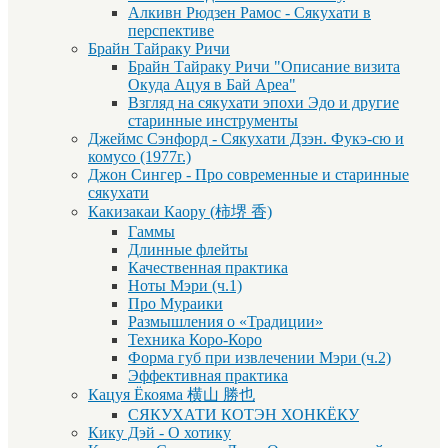
Алкивн Рюдзен Рамос - Сякухати в
перспективе
Брайн Тайраку Ричи
Брайн Тайраку Ричи "Описание визита
Окуда Ацуя в Бай Ареа"
Взгляд на сякухати эпохи Эдо и другие
старинные инструменты
Джеймс Сэнфорд - Сякухати Дзэн. Фукэ-сю и
комусо (1977г.)
Джон Сингер - Про современные и старинные
сякухати
Какизакаи Каору (柿堺 香)
Гаммы
Длинные флейты
Качественная практика
Ноты Мэри (ч.1)
Про Мураики
Размышления о «Традиции»
Техника Коро-Коро
Форма губ при извлечении Мэри (ч.2)
Эффективная практика
Кацуя Ёкояма 横山 勝也
СЯКУХАТИ КОТЭН ХОНКЁКУ
Кику Дэй - О хотику