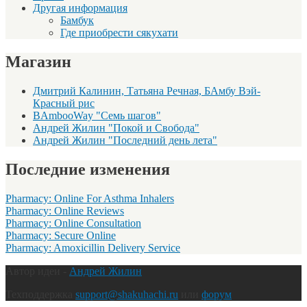
Другая информация
Бамбук
Где приобрести сякухати
Магазин
Дмитрий Калинин, Татьяна Речная, БАмбу Вэй-
Красный рис
BAmbooWay "Семь шагов"
Андрей Жилин "Покой и Свобода"
Андрей Жилин "Последний день лета"
Последние изменения
Pharmacy: Online For Asthma Inhalers
Pharmacy: Online Reviews
Pharmacy: Online Consultation
Pharmacy: Secure Online
Pharmacy: Amoxicillin Delivery Service
Автор идеи -
Андрей Жилин
Техподдержка
support@shakuhachi.ru
или
форум