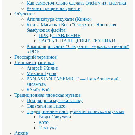
Как самостоятельно сделать флейту из пластика
Ремонт трещин на флейте
Обучение
Аппликатура сякухати (Кинко)
Книга Масаюки Кога "Сякухати. Японская
бамбуковая флейта"
ПРЕДСТАВЛЕНИЕ
ЧАСТЬ 1. ПАЛЬЦЕВЫЕ ТЕХНИКИ
Компиляция сайта "Сякухати - зеркало сознания"
в PDF
Глоссарий терминов
Личные странички
Андрей Жилин
Михаил Гуров
PAN ASIAN ENSEMBLE — Пан-Азиатский
ансамбль
БАмбу Вэй
Традиционная японская музыка
Придворная музыка гагаку
Сякухати на видео
Традиционные инструменты японской музыки
Виды Сякухати
Кото
Тэмпуку
Архив