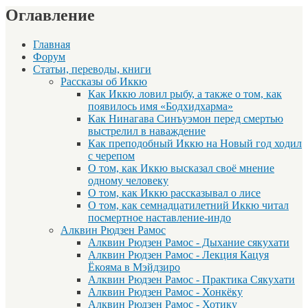
Оглавление
Главная
Форум
Статьи, переводы, книги
Рассказы об Иккю
Как Иккю ловил рыбу, а также о том, как
появилось имя «Бодхидхарма»
Как Нинагава Синъуэмон перед смертью
выстрелил в наваждение
Как преподобный Иккю на Новый год ходил
с черепом
О том, как Иккю высказал своё мнение
одному человеку
О том, как Иккю рассказывал о лисе
О том, как семнадцатилетний Иккю читал
посмертное наставление-индо
Алквин Рюдзен Рамос
Алквин Рюдзен Рамос - Дыхание сякухати
Алквин Рюдзен Рамос - Лекция Кацуя
Ёкояма в Мэйдзиро
Алквин Рюдзен Рамос - Практика Сякухати
Алквин Рюдзен Рамос - Хонкёку
Алквин Рюдзен Рамос - Хотику