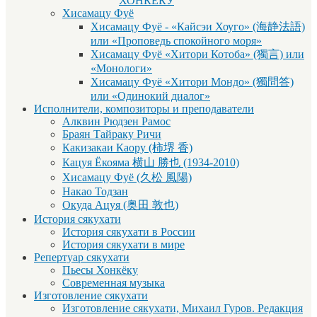
ХОНКЁКУ
Хисамацу Фуё
Хисамацу Фуё - «Кайсэи Хоуго» (海静法語)
или «Проповедь спокойного моря»
Хисамацу Фуё «Хитори Котоба» (獨言) или
«Монологи»
Хисамацу Фуё «Хитори Мондо» (獨問答)
или «Одинокий диалог»
Исполнители, композиторы и преподаватели
Алквин Рюдзен Рамос
Браян Тайраку Ричи
Какизакаи Каору (柿堺 香)
Кацуя Ёкояма 横山 勝也 (1934-2010)
Хисамацу Фуё (久松 風陽)
Накао Тодзан
Окуда Ацуя (奥田 敦也)
История сякухати
История сякухати в России
История сякухати в мире
Репертуар сякухати
Пьесы Хонкёку
Современная музыка
Изготовление сякухати
Изготовление сякухати, Михаил Гуров. Редакция