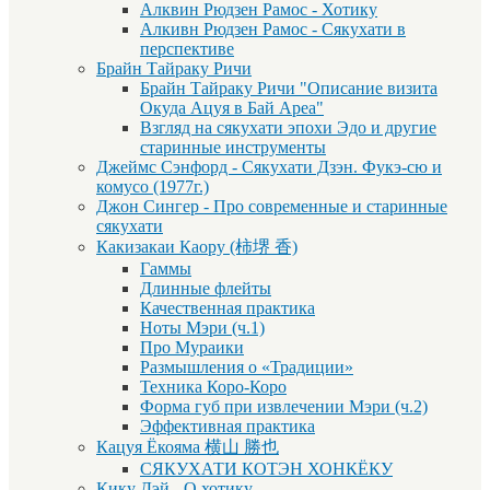
Алквин Рюдзен Рамос - Хотику
Алкивн Рюдзен Рамос - Сякухати в
перспективе
Брайн Тайраку Ричи
Брайн Тайраку Ричи "Описание визита
Окуда Ацуя в Бай Ареа"
Взгляд на сякухати эпохи Эдо и другие
старинные инструменты
Джеймс Сэнфорд - Сякухати Дзэн. Фукэ-сю и
комусо (1977г.)
Джон Сингер - Про современные и старинные
сякухати
Какизакаи Каору (柿堺 香)
Гаммы
Длинные флейты
Качественная практика
Ноты Мэри (ч.1)
Про Мураики
Размышления о «Традиции»
Техника Коро-Коро
Форма губ при извлечении Мэри (ч.2)
Эффективная практика
Кацуя Ёкояма 横山 勝也
СЯКУХАТИ КОТЭН ХОНКЁКУ
Кику Дэй - О хотику