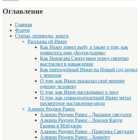
Оглавление
Главная
Форум
Статьи, переводы, книги
Рассказы об Иккю
Как Иккю ловил рыбу, а также о том, как
появилось имя «Бодхидхарма»
Как Нинагава Синъуэмон перед смертью
выстрелил в наваждение
Как преподобный Иккю на Новый год ходил
с черепом
О том, как Иккю высказал своё мнение
одному человеку
О том, как Иккю рассказывал о лисе
О том, как семнадцатилетний Иккю читал
посмертное наставление-индо
Алквин Рюдзен Рамос
Алквин Рюдзен Рамос - Дыхание сякухати
Алквин Рюдзен Рамос - Лекция Кацуя
Ёкояма в Мэйдзиро
Алквин Рюдзен Рамос - Практика Сякухати
Алквин Рюдзен Рамос - Хонкёку