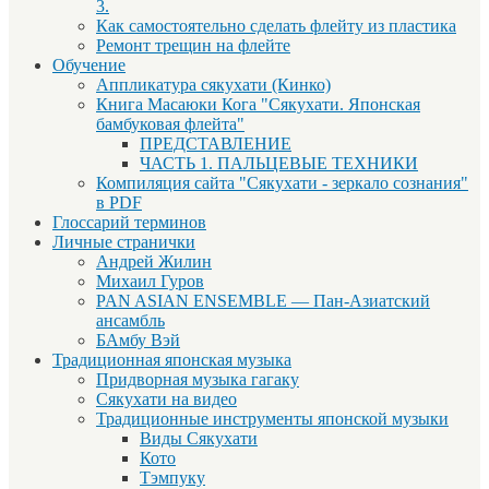
3.
Как самостоятельно сделать флейту из пластика
Ремонт трещин на флейте
Обучение
Аппликатура сякухати (Кинко)
Книга Масаюки Кога "Сякухати. Японская
бамбуковая флейта"
ПРЕДСТАВЛЕНИЕ
ЧАСТЬ 1. ПАЛЬЦЕВЫЕ ТЕХНИКИ
Компиляция сайта "Сякухати - зеркало сознания"
в PDF
Глоссарий терминов
Личные странички
Андрей Жилин
Михаил Гуров
PAN ASIAN ENSEMBLE — Пан-Азиатский
ансамбль
БАмбу Вэй
Традиционная японская музыка
Придворная музыка гагаку
Сякухати на видео
Традиционные инструменты японской музыки
Виды Сякухати
Кото
Тэмпуку