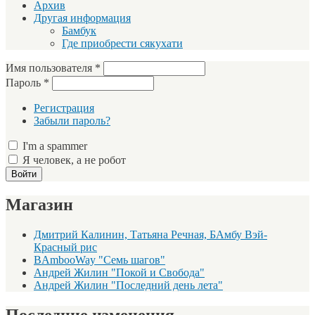
Архив
Другая информация
Бамбук
Где приобрести сякухати
Имя пользователя
*
Пароль
*
Регистрация
Забыли пароль?
I'm a spammer
Я человек, а не робот
Магазин
Дмитрий Калинин, Татьяна Речная, БАмбу Вэй-
Красный рис
BAmbooWay "Семь шагов"
Андрей Жилин "Покой и Свобода"
Андрей Жилин "Последний день лета"
Последние изменения